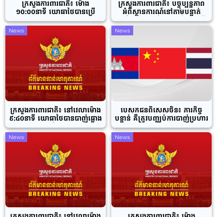
ក្រសួងការពារជាតិ៖ ម៉ោង
ក្រសួងការពារជាតិ៖ បច្ចុប្បន្នភាព
១០:០០នាទី យោធាថៃបានប្រើ
អំពីស្ថានការណ៍នៅតាមបន្ទាត់
ប្រាស់យន្តហោះចម្បាំងប្រភេទ (T-
ព្រំដែនកម្ពុជា-ថៃ ពាក់ព័ន្ធករណី
50) ទម្លាក់គ្រាប់បែកចំនួន ៤គ្រាប់
យោធាថៃបន្តការបាញ់ប្រហារ
News
News
ចូលក្នុងភូមិដែលមានប្រជាជនកំពុង
រស់នៅ ចូលជ្រៅក្នុងដែន
អធិបតេយ្យកម្ពុជា ស្ថិតក្នុង
ភូមិសាស្ត្រស្រុកបាណន់ ខេត្តបាត់
ដំបង
ក្រសួងការពារជាតិ៖ នៅវេលាម៉ោង
បេសកជនពិសេសចិន៖ ភារកិច្ច
៩:៤០នាទី យោធាថៃបានបាញ់ផ្លោង
បន្ទាន់ គឺត្រូវបញ្ឈប់ការបាញ់ប្រហារ
ចំនួន ១គ្រាប់ ដែលបណ្តាលឱ្យ
គ្នាឱ្យបានឆាប់រវាងកម្ពុជា-ថៃ
ប្រជាពលរដ្ឋរងរបួសចំនួន ២នាក់
ដោយចាប់ផ្តើមសន្ទនាឡើងវិញ និង
News
News
ក្នុងភូមិសាស្ត្រកូនត្រី ស្រុកអូរជ្រៅ
ដោះស្រាយជម្លោះព្រំដែនដោយសន្តិ
ជិតផ្លូវជាតិលេខ៥ ខេត្តបន្ទាយ
វិធី
មានជ័យ
ក្រសួងការពារជាតិ៖ នៅវេលាម៉ោង
ក្រសួងការពារជាតិ៖ ម៉ោង