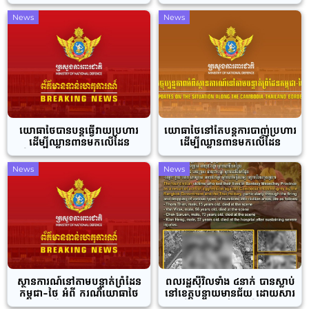
រវាងកម្ពុជា និងថៃ បានចាប់ផ្តើម
ស៊ីវិលកម្ពុជា និងហេដ្ឋារចនាសម្ព័ន្ធ
ហើយនៅទីក្រុងគូឡាឡាំពួ
ស៊ីវិល នៅយោធភូមិភាគទី៥ ក្នុង
News
News
ភូមិសាស្រ្ត ភូមិព្រៃចាន់ ខេត្តបន្ទាយ
មានជ័យ
យោធាថៃបានបន្តធ្វើវាយប្រហារ
យោធាថៃនៅតែបន្តការបាញ់ប្រហារ
ដើម្បីឈ្លានពានមកលើដែន
ដើម្បីឈ្លានពានមកលើដែន
អធិបតេយ្យរបស់កម្ពុជា នៅយោធ
អធិបតេយ្យរបស់កម្ពុជា
ភូមិភាគទី៥ ក្នុងភូមិសាស្រ្ត បឹង
នៅទិសយោធភូមិភាគទី៤
News
News
ត្រកួន ឃុំគោករមៀត ស្រុកថ្មពួក
និងយោធភូមិភាគទី៥
ខេត្តបន្ទាយមានជ័យ នាថ្ងៃទី២២ ខែ
ធ្នូ ឆ្នាំ២០២៥
ស្ថានការណ៍នៅតាមបន្ទាត់ព្រំដែន
ពលរដ្ឋស៊ីវិលទាំង ៤នាក់ បានស្លាប់
កម្ពុជា-ថៃ អំពី ករណីយោធាថៃ
នៅខេត្តបន្ទាយមានជ័យ ដោយសារ
នៅតែបន្តធ្វើសកម្មភាពបាញ់ប្រហារ
អំពើឈ្លានពានដែនអធិបតេយ្យ