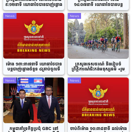
៩:១២នាទី យោធាថៃបានបាញ់ផ្លោង
១៤:០៧នាទី យោធាថៃបានបន្ត
ចំនួន ២គ្រាប់ចូលក្នុងភូមិសាស្ត្រ
បាញ់ផ្លោងចំនួន ១គ្រាប់ទៀតចូល
ក្រុងប៉ោយប៉ែត ដោយចំនួន ១គ្រាប់
ភូមិសាស្ត្រភូមិស្ទឹងបត់ សង្កាត់ផ្សារ
News
News
ធ្លាក់នៅជិតរង្វង់មូល៥៨ និង ចំនួន
កណ្តាល ក្រុងប៉ោយប៉ែត ខេត្ត
១គ្រាប់ទៀតធ្លាក់នៅសង្កាត់និមិត្ត
បន្ទាយមានជ័យ
ក្រុងប៉ោយប៉ែត
ម៉ោង ១៣:៣៧នាទី យោធាថៃបាន
ក្រសួងទេសចរណ៍ នឹង​រៀបចំ​
បន្តបាញ់ផ្លោងចំនួន ៤គ្រាប់ចូលទី
ព្រឹត្តិការណ៍​ជិះ​កង់មនុស្សធម៌ «​រួម​
ប្រជុំជនដែលមានប្រជាជនរស់នៅ
គ្នា​ដើម្បី​កម្ពុជា ក្នុង​រដូវ​កាលសាមគ្គី​
ច្រើនកុះករ ក្នុងភូមិសាស្ត្រភូមិ
» នៅ​​ខេត្តសៀមរាប នាចុងខែ​ធ្នូ​នេះ
News
News
ស្ទឹងបត់ សង្កាត់ផ្សារកណ្តាល ខេត្ត
បន្ទាយមានជ័យ
កម្ពុជាគាំទ្រកិច្ចប្រជុំ GBC នៅ
ចាប់ពីម៉ោង ១០:៣៨នាទី ដល់ម៉ោង