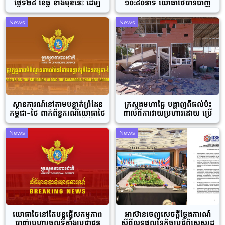
ថ្ងៃទី២៤ ខែធ្នូ ខាងមុខនេះ ដើម្បី
១០:៤០នាទី យោធាថៃបានបាញ់
ពង្រឹងបទឈប់បាញ់
ផ្លោងចំនួន ៣គ្រាប់ចូលភូមិសាស្ត្រ
កូនដំរី សង្កាត់និមិត្ត ក្រុងប៉ោយប៉ែត
News
News
ខេត្តបន្ទាយមានជ័យ
ស្ថានការណ៍នៅតាមបន្ទាត់ព្រំដែន
ក្រសួងមហាផ្ទៃ បង្ហាញពីផល់ប៉ះ
កម្ពុជា-ថៃ ពាក់ព័ន្ធករណីយោធាថៃ
ពាល់ពីការវាយប្រហារដោយ ប្រើ
បន្តការបាញ់ប្រហារ ដើម្បី
យន្តហោះ F16 និងគ្រាប់ផ្លោងគ្រប់
ឈ្លានពានមកលើដែនអធិបតេយ្យ
ប្រភេទចូលទឹកដីកម្ពុជា
News
News
កម្ពុជានៅក្នុងយោធភូមិភាគទី៤
និងយោធភូមិភាគទី៥
យោធាថៃនៅតែបន្តធ្វើសកម្មភាព
អាស៊ានចេញសេចក្តីថ្លែងការណ៍
បាញ់ប្រហារចូលទីតាំងប្រជាជន
ស្តីពីលទ្ធផលនៃកិច្ចប្រជុំពិសេសរដ្ឋ