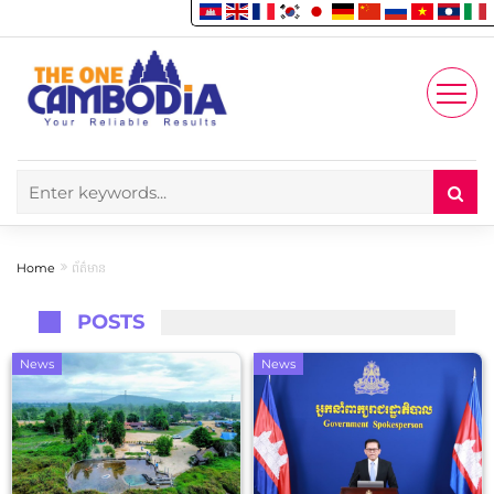
Enjoy
Account
Home
ព័ត៌មាន
POSTS
News
News