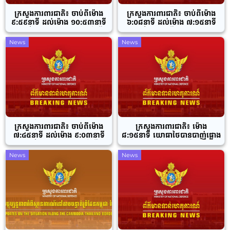
ក្រសួងការពារជាតិ៖ ចាប់ពីម៉ោង
ក្រសួងការពារជាតិ៖ ចាប់ពីម៉ោង
៩:៥៩នាទី ដល់ម៉ោង ១០:៥៣នាទី
៦:០៨នាទី ដល់ម៉ោង ៧:១៥នាទី
យោធាថៃបានបន្តបាញ់ផ្លោងកាំភ្លើង
យោធាថៃបានប្រើប្រាស់យន្តហោះ
ប្រភេទ ១៥៥ម.ម សរុបចំនួន
ចម្បាំង F-16 ទម្លាក់គ្រាប់បែកយ៉ាង
News
News
៦គ្រាប់បន្ថែមទៀតចូលភូមិសាស្ត្រ
ច្រើនសន្ធឹកសន្ធាប់រហូតដល់ចំនួន
ភូមិស្ទឹងបត់ សង្កាត់ផ្សារកណ្តាល
៤០គ្រាប់
ក្រុងប៉ោយប៉ែត ខេត្តបន្ទាយ
មានជ័យ
ក្រសួងការពារជាតិ៖ ចាប់ពីម៉ោង
ក្រសួងការពារជាតិ៖ ម៉ោង
៧:៤៥នាទី ដល់ម៉ោង ៩:០៣នាទី
៨:១៥នាទី យោធាថៃបានបាញ់ផ្លោង
យោធាថៃបានបាញ់ផ្លោងកាំភ្លើង
ចំនួន ៣គ្រាប់ ចូលភូមិសាស្ត្រ
ប្រភេទ ១៥៥ម.ម សរុបចំនួន
សង្កាត់និមិត្ត ក្រុងប៉ោយប៉ែត ខេត្ត
News
News
១៧គ្រាប់
បន្ទាយមានជ័យ