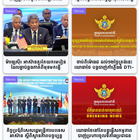
ស៊ីវិលកម្ពុជានៅយោធភូមិភាគទី៥
មន្ត្រីការបរទេសអាស៊ាន អំពីស្ថាន
ក្នុងភូមិសាស្ត្រក្រុងប៉ោយប៉ែត ខេត្ត
ភាពបច្ចុប្បន្នកម្ពុជា-ថៃ
News
News
បន្ទាយមានជ័យ
ម៉ាឡេស៊ី៖ អាស៊ានគួរតែយកមេរៀន
ចាប់ពីម៉ោង៨ ដល់១២ថ្ងៃត្រង់នេះ
ដែលធ្លាប់ឆ្លងកាត់ពីមុនមកធ្វើ
យោធាថៃ បន្តបាញ់កាំភ្លើងធំ DTI-
ជាគោល
2 កាំភ្លើងធំផ្លោងពីចម្ងាយ, កាំភ្លើង
ត្បាល់ និងដ្រូនជាច្រើនចូល
News
News
ភូមិសាស្ត្រប្រាសាទព្រះវិហារ និង
បានផ្លោងចូលភូមិសាស្ត្រគោល
ចំនួន៨ផ្សេងទៀត
កិច្ចប្រជុំពិសេសរដ្ឋមន្ត្រីការបរទេស
យោធាថៃនៅតែបន្តធ្វើសកម្មភាព
អាស៊ាន ស្តីពីស្ថានភាពបច្ចុប្បន្ន
បាញ់ប្រហារចូលទីតាំងប្រជាជន