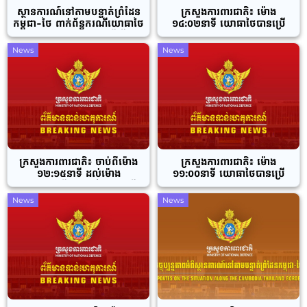
ស្ថានការណ៍នៅតាមបន្ទាត់ព្រំដែន
ក្រសួងការពារជាតិ៖ ម៉ោង
កម្ពុជា-ថៃ ពាក់ព័ន្ធករណីយោធាថៃ
១៤:០២នាទី យោធាថៃបានប្រើ
បន្តការបាញ់ប្រហារ ដើម្បី
ប្រាស់យន្តហោះ T-50TH ទម្លាក់
ឈ្លានពានមកលើដែនអធិបតេយ្យ
ចំនួន ១គ្រាប់ចូលភូមិសាស្ត្រស្រុក
News
News
កម្ពុជានៅក្នុងយោធភូមិភាគទី៤
បាណន់ ខេត្តបាត់ដំបង។
និងយោធភូមិភាគទី៥
ក្រសួងការពារជាតិ៖ ចាប់ពីម៉ោង
ក្រសួងការពារជាតិ៖ ម៉ោង
១២:១៥នាទី ដល់ម៉ោង
១១:០០នាទី យោធាថៃបានប្រើ
១២:២៦នាទី យោធាថៃបានប្រើ
ប្រាស់យន្តហោះចម្បាំង (T-
ប្រាស់យន្តហោះចម្បាំង T-50TH
50TH) ទម្លាក់ចំនួន ៤គ្រាប់ចូល
News
News
ទម្លាក់គ្រាប់បែកចង្កោម នៅ
ភូមិសាស្ត្រស្រុកស្រីស្នំ ខេត្ត
ភូមិសាស្ត្រឃុំស្លក្រាម ស្រុក
សៀមរាប
ស្វាយចេក ខេត្តបន្ទាយមានជ័យ