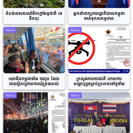
តំបន់ទេសចរណ៍ទឹកក្តៅធម្មជាតិ ទេ
អ្នកនាំពាក្យរាជរដ្ឋាភិបាលកម្ពុជា
ទឹកពុះ
ចាត់ទុកសកម្មភាព
ពង្រាយទូរកុងតឺន័រ រាយលួសបន្លា
និងលួចសម្បត្តិពលរដ្ឋស៉ីវិល
News
News
កម្ពុជាពីសំណាក់ទាហានថៃ ជាទង្វើ
ខុសច្បាប់អន្ដរជាតិ និងបំពានលើ
ខ្សែព្រំដែនអន្ដរជាតិ
យោធិនកម្ពុជាទាំង ១៨រូប ដែល
ក្រសួងការពារជាតិ ហាមការ
បានស្ថិតក្រោមការឃុំគ្រងរបស់
បង្ហោះដ្រូនគ្រប់ប្រភេទនៅទូទាំង
ភាគីថៃអស់រយៈពេល ១៥៥ថ្ងៃមក
ប្រទេស ពិសេសខេត្តជាប់ព្រំដែនថៃ
ហើយ ត្រូវបានដោះលែង និងបញ្ជូន
News
News
ត្រឡប់មកមាតុប្រទេសវិញ ដោយ
សុខសុវត្ថិភាព