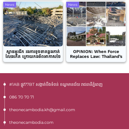
ចូលទីតាំងប្រជាជនស៊ីវិលកម្ពុជា និង
កម្ពុជា របស់រដ្ឋាភិបាលក្រុងបាងកក
News
News
ហេដ្ឋារចនាសម្ព័ន្ធស៊ីវិល
និងពួកយោធាថៃ
ស្ពានអូរជីក រងការខូចខាតឆ្លងកាត់
OPINION: When Force
លែងកើត ក្រោយកងទ័ពអាកាសថៃ
Replaces Law: Thailand’s
ប្រើយន្តហោះចម្បាំង F16 ចំនួនពីរ
Invasion of Cambodia and
គ្រឿងមកទម្លាក់គ្រាប់បែក
the Breakdown of
កាលពីយប់មិញនេះ
International Norms
#1AB ផ្លូវ77BT​ សង្កាត់បឹងទំពន់ ខណ្ឌមានជ័យ រាជធានីភ្នំពេញ
086 70 70 71
theonecambodia.kh@gmail.com
theonecambodia.com