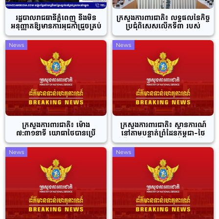
រដ្ឋបាលរាជធានីភ្នំពេញ នឹងមិន
ក្រសួងការពារជាតិ៖ លទ្ធផលនៃកិច្ច
អនុញ្ញាតឱ្យមានការអុជកាំជ្រួចគ្រប់
ប្រជុំពិសេសលើកទី៣ របស់
ប្រភេទ នាឱកាសពិធីបុណ្យឆ្លង
គណៈកម្មាធិការព្រំដែនទូទៅកម្ពុជា-
ឆ្នាំសកល ឆ្នាំ២០២៦ ក្នុងភូមិសាស្រ្ត
ថៃ (GBC)
News
News
រាជធានីភ្នំពេញឡើយ
ក្រសួងការពារជាតិ៖ ម៉ោង
ក្រសួងការពារជាតិ៖ ស្ថានការណ៍
៧:៣១នាទី យោធាថៃបានប្រើ
នៅតាមបន្ទាត់ព្រំដែនកម្ពុជា-ថៃ
ប្រាស់យន្តហោះចម្បាំង F-16
អំពីករណីយោធាថៃនៅតែបន្តធ្វើស
ទម្លាក់គ្រាប់បែកចំនួន ៤គ្រាប់ ចូល
កម្មភាពបាញ់ប្រហារចូលទីតាំង
News
News
ទីតាំងប្រជាជនស៊ីវិលកម្ពុជា ក្នុងភូមិ
ប្រជាជនស៊ីវិលកម្ពុជា
សាស្រ្តសង្កាត់កំពង់ស្វាយ ក្រុងសិរី
សោភ័ណ ខេត្តបន្ទាយមានជ័យ