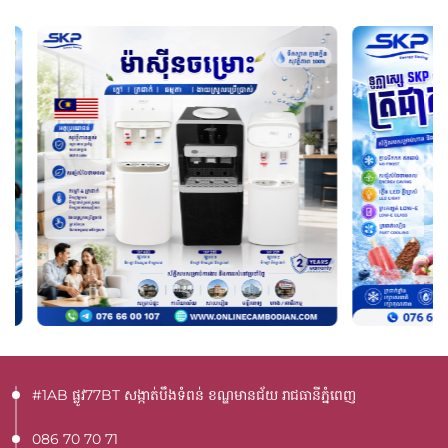
#1AB ផ្លូវ77BT​ សង្កាត់បឹងទំពន់ ខណ្ឌមានជ័យ រាជធានីភ្នំពេញ
086 70 70 71