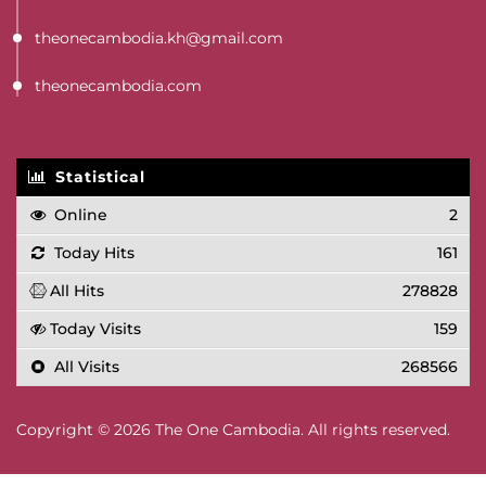
theonecambodia.kh@gmail.com
theonecambodia.com
Statistical
Online
2
Today Hits
161
All Hits
278828
Today Visits
159
All Visits
268566
Copyright © 2026 The One Cambodia. All rights reserved.