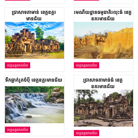
ប្រាសាទតាមាន់ ខេត្តឧត្តរ
រមណីយដ្ឋាន​ធម្មជាតិ​រលុះ​ធំ ខេត្ត
មានជ័យ
ឧត្តរមានជ័យ
ខេត្តឧត្តរមានជ័យ
ខេត្តឧត្តរមានជ័យ
ទឹកធ្លាក់រួតចំប៉ី ខេត្តឧត្តរមានជ័យ
ប្រាសាទ​តាមាន់​ធំ ខេត្ត​
ឧត្ដរមានជ័យ
ខេត្តឧត្តរមានជ័យ
ខេត្តឧត្តរមានជ័យ