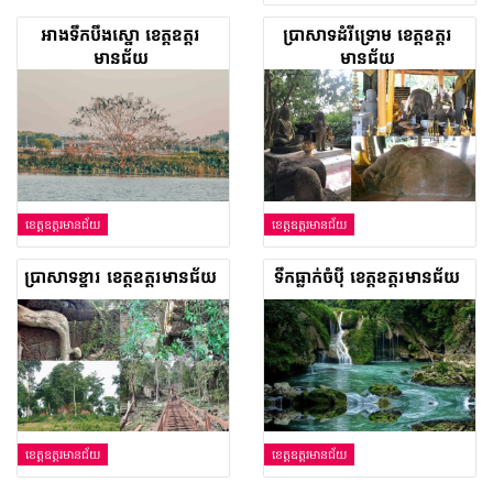
អាងទឹកបឹងស្នោ ខេត្តឧត្តរ
ប្រាសាទ​ដំរី​ទ្រោម ខេត្ត​ឧត្តរ
មានជ័យ
មានជ័យ
ខេត្តឧត្តរមានជ័យ
ខេត្តឧត្តរមានជ័យ
​ប្រាសាទ​ខ្នារ ខេត្ត​ឧត្តរមានជ័យ
ទឹកធ្លាក់ចំប៉ី ខេត្តឧត្តរមានជ័យ
ខេត្តឧត្តរមានជ័យ
ខេត្តឧត្តរមានជ័យ