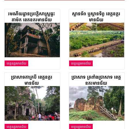
រមណីយដ្ឋានប្រវត្តិសាស្ត្រផ្ទះ
ស្ពានទ័ព ឬស្ពានទិព្វ ខេត្តឧត្តរ
តាម៉ុក​ ខេត្តឧត្តរមានជ័យ
មានជ័យ
ខេត្តឧត្តរមានជ័យ
ខេត្តឧត្តរមានជ័យ
ប្រាសាទតាក្របី ខេត្តឧត្តរ
ប្រាសាទ ត្រពាំងប្រាសាទ ខេត្ត
មានជ័យ
ឧត្តរមានជ័យ
ខេត្តឧត្តរមានជ័យ
ខេត្តឧត្តរមានជ័យ