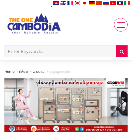
Enjoy
Account
Home
ព័ត៌មាន
ទេសចរណ៍
ខេត្តឧត្តរមានជ័យ