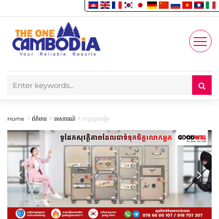
Enjoy
Account
Home
ព័ត៌មាន
ទេសចរណ៍
ខេត្តស្វាយរៀង