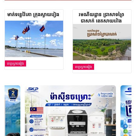
មាត់ទន្លេវ៉ៃគោ ក្រុងស្វាយរៀង
រមណីយដ្ឋាន ប្រាសាទព្រៃ​
បាសាក់​ ​ខេត្ត​ស្វាយរៀង
ខេត្តស្វាយរៀង
ខេត្តស្វាយរៀង