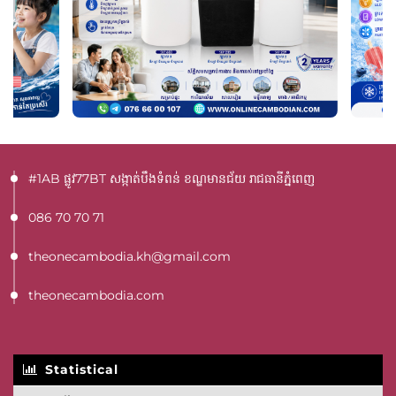
#1AB ផ្លូវ77BT​ សង្កាត់បឹងទំពន់ ខណ្ឌមានជ័យ រាជធានីភ្នំពេញ
086 70 70 71
theonecambodia.kh@gmail.com
theonecambodia.com
Statistical