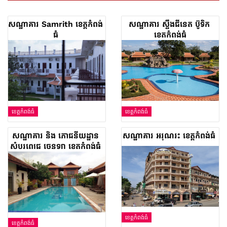
សណ្ឋាគារ Samrith ខេត្តកំពង់
សណ្ឋាគារ ស្ទឹងជីនេត ប៊ូទិក
ធំ
ខេត្តកំពង់ធំ
ខេត្តកំពង់ធំ
ខេត្តកំពង់ធំ
សណ្ឋាគារ និង​ ភោជនីយដ្ឋាន
សណ្ឋាគារ អរុណរះ ខេត្តកំពង់ធំ
សំបូរពេជ្រ ចេនឡា ខេត្តកំពង់ធំ
ខេត្តកំពង់ធំ
ខេត្តកំពង់ធំ