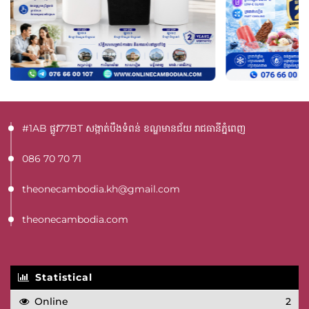
#1AB ផ្លូវ77BT​ សង្កាត់បឹងទំពន់ ខណ្ឌមានជ័យ រាជធានីភ្នំពេញ
086 70 70 71
theonecambodia.kh@gmail.com
theonecambodia.com
Statistical
Online
2