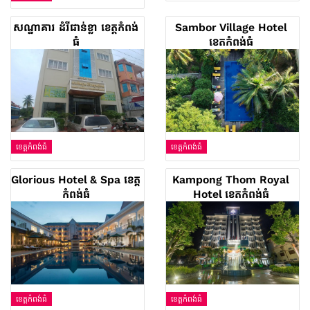
សណ្ឋាគារ ដំរីជាន់ខ្លា ខេត្តកំពង់
Sambor Village Hotel
ធំ
ខេត្តកំពង់ធំ
ខេត្តកំពង់ធំ
ខេត្តកំពង់ធំ
Glorious Hotel & Spa ខេត្ត
Kampong Thom Royal
កំពង់ធំ
Hotel ខេត្តកំពង់ធំ
ខេត្តកំពង់ធំ
ខេត្តកំពង់ធំ