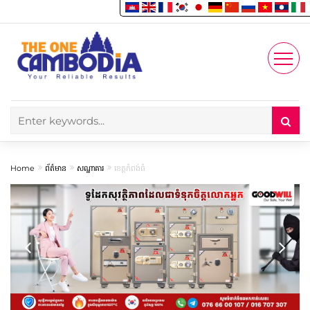
Enjoy
Account
Home
ព័ត៌មាន
សណ្ឋាគារ
ខេត្តកំពង់ធំ