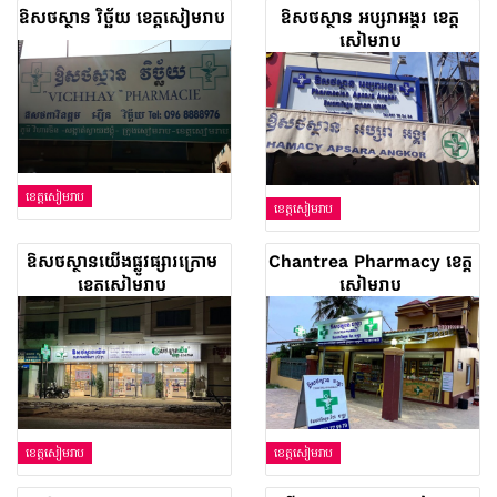
ឱសថស្ថាន វិច្ឆ័យ ខេត្តសៀមរាប
ឱសថស្ថាន អប្សរាអង្គរ ខេត្ត
សៀមរាប
ខេត្តសៀមរាប
ខេត្តសៀមរាប
ឱសថស្ថានយើងផ្លូវផ្សារក្រោម
Chantrea Pharmacy ខេត្ត
ខេត្តសៀមរាប
សៀមរាប
ខេត្តសៀមរាប
ខេត្តសៀមរាប