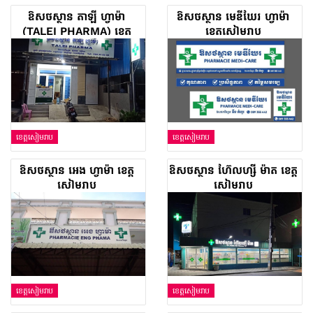
ឱសថស្ថាន តាឡី ហ្វាម៉ា
ឱសថស្ថាន មេឌីឃែរ ហ្វាម៉ា
(TALEI PHARMA) ខេត្ត
ខេត្តសៀមរាប
សៀមរាប
ខេត្តសៀមរាប
ខេត្តសៀមរាប
ឱសថស្ថាន អេង ហ្វាម៉ា ខេត្ត
ឱសថស្ថាន ហ៊ែលហ្សី ម៉ាត ខេត្ត
សៀមរាប
សៀមរាប
ខេត្តសៀមរាប
ខេត្តសៀមរាប