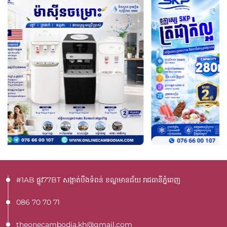
#1AB ផ្លូវ77BT​ សង្កាត់បឹងទំពន់ ខណ្ឌមានជ័យ រាជធានីភ្នំពេញ
086 70 70 71
theonecambodia.kh@gmail.com