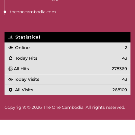
theonecambodia.com
Statistical
Online
2
Today Hits
43
All Hits
278369
Today Visits
43
All Visits
268109
Copyright © 2026 The One Cambodia. All rights reserved.