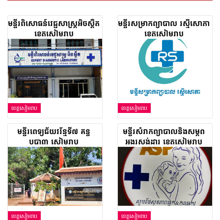
មន្ទីរពិសោធន៍វេជ្ជសាស្រ្តអិចស្ពឺត
មន្ទីរសម្រាកព្យាបាល រស្មីសោភា​
ខេត្តសៀមរាប
​ខេត្តសៀមរាប
ខេត្តសៀមរាប
ខេត្តសៀមរាប
មន្ទីរពេទ្យ​ជ័យវរ័ន្មទី៧ គន្ធ
មន្ទីរសំរាកព្យាបាលនិងសម្ភព
បុប្ផា៣ សៀមរាប
អង្គរស្តង់ដារ ខេត្តសៀមរាប
ខេត្តសៀមរាប
ខេត្តសៀមរាប