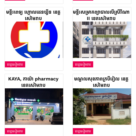
មន្ទីរពេទ្យ ហ្គោលដេនឃ្វីន ខេត្ត
មន្ទីរ​សម្រាកព្យាបាល​លីស្រីវីណា
សៀមរាប
II ខេត្តសៀមរាប
ខេត្តសៀមរាប
ខេត្តសៀមរាប
KAYA, កាយ៉ា pharmacy
មណ្ឌលសុខភាពក្របីរៀល ខេត្ត
ខេត្តសៀមរាប
សៀមរាប
ខេត្តសៀមរាប
ខេត្តសៀមរាប