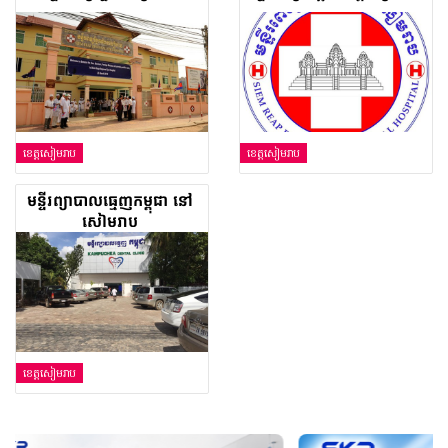
ខេត្តសៀមរាប
ខេត្តសៀមរាប
មន្ទីរព្យាបាលធ្មេញកម្ពុជា នៅ
សៀមរាប
ខេត្តសៀមរាប