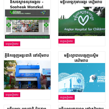
ឱសថស្ថានសុភមង្គល -
មន្ទីរពេទ្យកុមារអង្គរ សៀមរាប
Sopheak Mongkul
Pharmacy
ខេត្តសៀមរាប
ខេត្តសៀមរាប
គ្លីនិកធ្មេញអន្តរជាតិ នៅស៊ីមរាប
មន្ទីរព្យាបាលធ្មេញបស្ចិម
សៀមរាប
ខេត្តសៀមរាប
ខេត្តសៀមរាប
មន្ទីរពេទ្យ អន្តរជាតិ មិត្តភាព
មន្ទីរពេទ្យនាគទេព នៅសៀមរាប