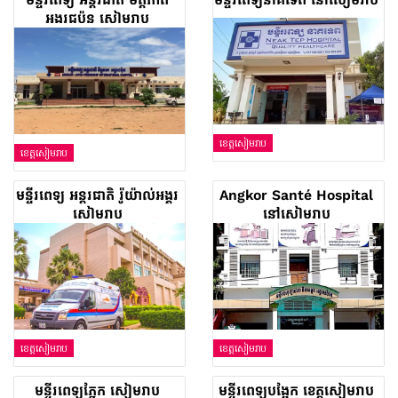
អង្គរជប៉ុន សៀមរាប
ខេត្តសៀមរាប
ខេត្តសៀមរាប
មន្ទីរពេទ្យ អន្តរជាតិ រ៉ូយ៉ាល់អង្គរ
Angkor Santé Hospital
សៀមរាប
នៅសៀមរាប
ខេត្តសៀមរាប
ខេត្តសៀមរាប
មន្ទីរពេទ្យភ្នែក សៀមរាប
មន្ទីរពេទ្យបង្អែក ខេត្តសៀមរាប