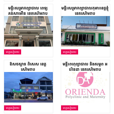
មន្ទីរសម្រាកព្យាបាល ពេទ្យ​
មន្ទីរសម្រាកព្យាបាលកុមារខេត្តខ្ញុំ
គន់សាមឿន​ ខេត្តសៀមរាប
ខេត្តសៀមរាប
ខេត្តសៀមរាប
ខេត្តសៀមរាប
ឱសថស្ថាន ពិសេស ខេត្ត
មន្ទីរពហុព្យាបាល និងសម្ភព អ
សៀមរាប
រៀនដា ខេត្តសៀមរាប
ខេត្តសៀមរាប
ខេត្តសៀមរាប