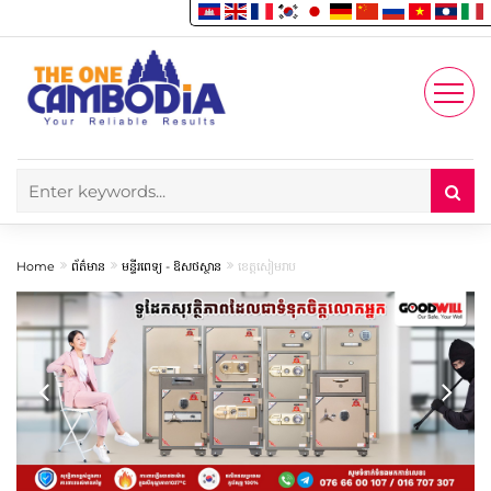
Enjoy
Account
Home
ព័ត៌មាន
មន្ទីរពេទ្យ -​ ឱសថស្ថាន
ខេត្តសៀមរាប