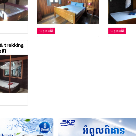
ខេត្តរតនគិរី
ខេត្តរតនគិរី
& trekking
គីរី