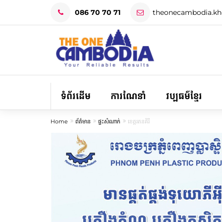
086 70 70 71
theonecambodia.k
ទំព័រដើម
ការណែនាំ
វប្បធម៌ខ្មែរ
Home
ព័ត៌មាន
ផ្ទះសំណាក់
ខេត្តរតនគិរី