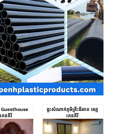
 Guesthouse
ផ្ទះសំណាក់ភូមិគ្រឹះធីអាត ខេត្ត
តរតនគីរី
រតនគីរី