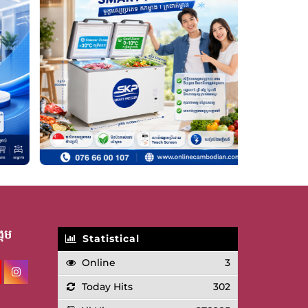
គម
Statistical
Online
3
Today Hits
302