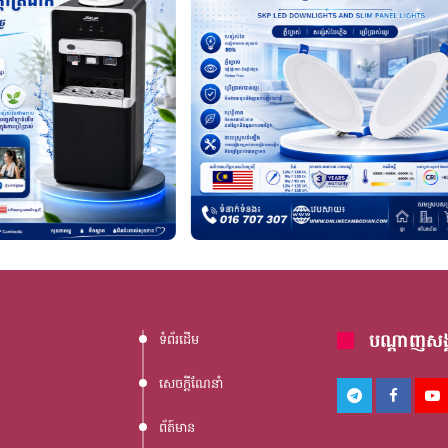
បណ្តាញសង្
ទំព័រដើម
សេចក្តីណែនាំ
ព័ត៍មាន