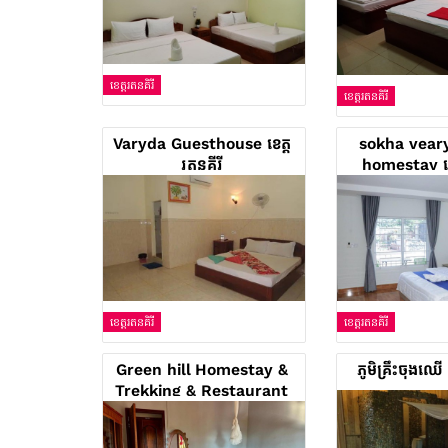
ខេត្តរតនគិរី
ខេត្តរតនគិរី
Varyda Guesthouse ខេត្ត
sokha vear
រតនគីរី
homestay ខេត
ខេត្តរតនគិរី
ខេត្តរតនគិរី
Green hill Homestay &
ភូមិគ្រឹះ​ចុង​ឈើ
Trekking & Restaurant
ខេត្តរតនគីរី