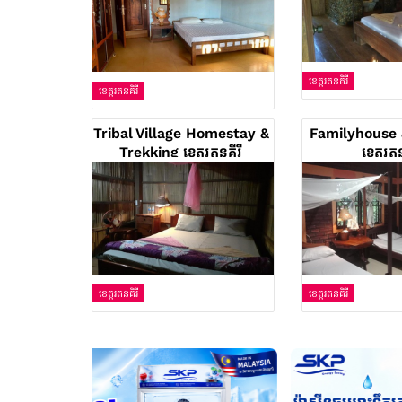
ខេត្តរតនគិរី
ខេត្តរតនគិរី
Tribal Village Homestay &
Familyhouse 
Trekking ខេត្តរតនគីរី
ខេត្តរតន
ខេត្តរតនគិរី
ខេត្តរតនគិរី