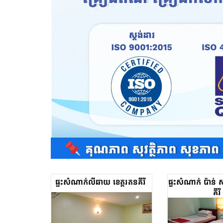
ផ្ទះសំណាក់លីឆាយ ខេត្តរតនគីរី
ផ្ទះសំណាក់ ប៉ាន់ 
គីរី