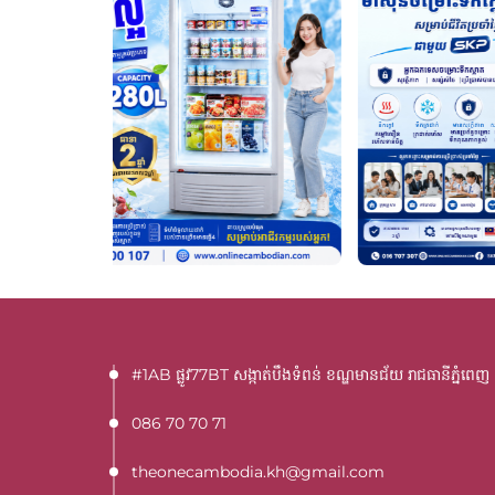
#1AB ផ្លូវ77BT​ សង្កាត់បឹងទំពន់ ខណ្ឌមានជ័យ រាជធានីភ្នំពេញ
086 70 70 71
theonecambodia.kh@gmail.com