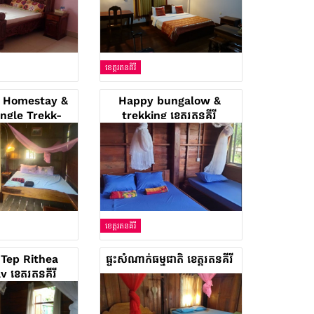
ខេត្តរតនគិរី
s Homestay &
Happy bungalow &
ngle Trekk-
trekking ខេត្តរតនគីរី
r Rental ខេត្ត
នគីរី
ខេត្តរតនគិរី
Tep Rithea
ផ្ទះសំណាក់ធម្មជាតិ ខេត្តរតនគីរី
ខេត្តរតនគីរី