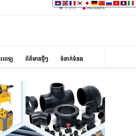
Enjoy
Account
ទីរពេទ្យ
ព័ត៌មានថ្មីៗ
ទំនាក់ទំនង