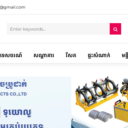
h@gmail.com
ទេសចរណ៍
សណ្ឋាគារ
រីសត
ផ្ទះសំណាក់
មន្