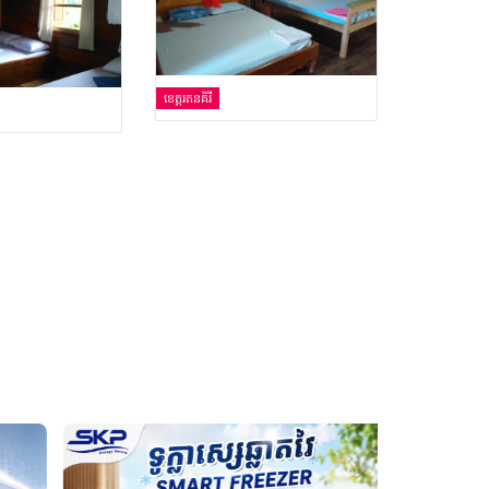
ខេត្តរតនគិរី