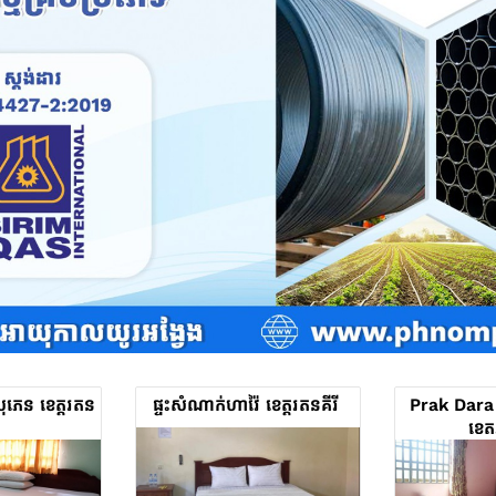
សុភេន ខេត្តរតន
ផ្ទះសំណាក់ហាវ៉ៃ ខេត្តរតនគីរី
Prak Dara
ខេត្