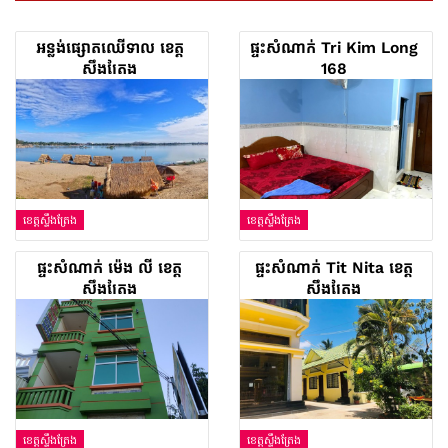
អន្លង់ផ្សោតឈើទាល ខេត្ត
ផ្ទះសំណាក់ Tri Kim Long
ស្ទឹងត្រែង
168
ខេត្តស្ទឹងត្រែង
ខេត្តស្ទឹងត្រែង
ផ្ទះសំណាក់ ម៉េង លី ខេត្ត
ផ្ទះសំណាក់ Tit Nita ខេត្ត
ស្ទឹងត្រែង
ស្ទឹងត្រែង
ខេត្តស្ទឹងត្រែង
ខេត្តស្ទឹងត្រែង