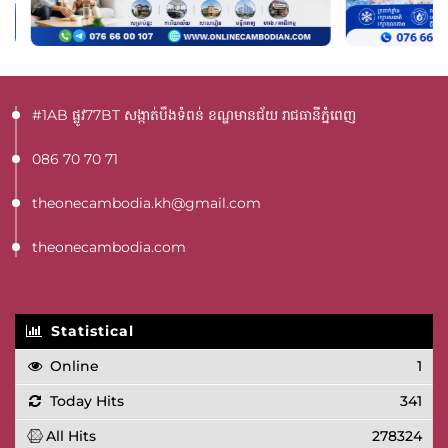
#1AB ផ្លូវ77BT​ សង្កាត់បឹងទំពន់ ខណ្ឌមានជ័យ រាជធានីភ្នំពេញ
086 70 70 71
theonecambodia.kh@gmail.com
theonecambodia.com
Statistical
Online
1
Today Hits
341
All Hits
278324