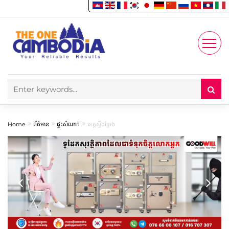
Enjoy
Account
Home
ព័ត៌មាន
ផ្ទះសំណាក់
ខេត្តស្ទឹងត្រែង