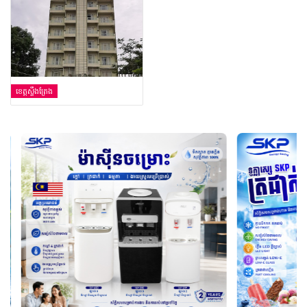
ខេត្តស្ទឹងត្រែង