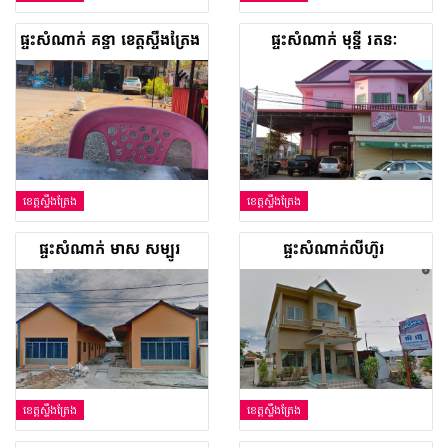
ផ្ទះសំណាក់ គន្ធា ខេត្តស្ទឹងត្រែង
ផ្ទះសំណាក់ មុន្នី រតនៈ
ខេត្តស្ទឹងត្រែង
ខេត្តស្ទឹងត្រែង
ផ្ទះសំណាក់ មាស សម្បូរ
ផ្ទះសំណាក់លីហ៊ូរ
ខេត្តស្ទឹងត្រែង
ខេត្តស្ទឹងត្រែង