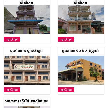
ស្ទឹងត្រែង
ស្ទឹងត្រែង
ខេត្តស្ទឹងត្រែង
ខេត្តស្ទឹងត្រែង
ផ្ទះសំណាក់ ឡាក់គីស្តារ
ផ្ទះសំណាក់ គង់ សុវណ្ណារ៉ា
ខេត្តស្ទឹងត្រែង
ខេត្តស្ទឹងត្រែង
សណ្ឋាគារ ហ្វ័ររីវើខេត្តស្ទឹងត្រែង