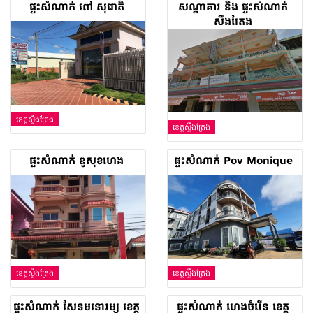
ផ្ទះសំណាក់ ពៅ សុជាតិ
សណ្ឋាគារ និង ផ្ទះសំណាក់
ស្ទឹងត្រែង
ខេត្តស្ទឹងត្រែង
ខេត្តស្ទឹងត្រែង
ផ្ទះសំណាក់ ឌូសុខហេង
ផ្ទះសំណាក់ Pov Monique
ខេត្តស្ទឹងត្រែង
ខេត្តស្ទឹងត្រែង
ផ្ទះសំណាក់ សែនមនោរម្យ ខេត្ត
ផ្ទះ​សំណាក់ ហេង​ចំរើន ខេត្ត