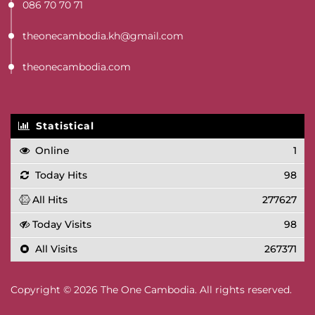
086 70 70 71
theonecambodia.kh@gmail.com
theonecambodia.com
Statistical
Online
1
Today Hits
98
All Hits
277627
Today Visits
98
All Visits
267371
Copyright © 2026 The One Cambodia. All rights reserved.