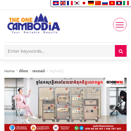
Enjoy
Account
Home
ព័ត៌មាន
ទេសចរណ៍
ខេត្តកំពង់ស្ពឺ