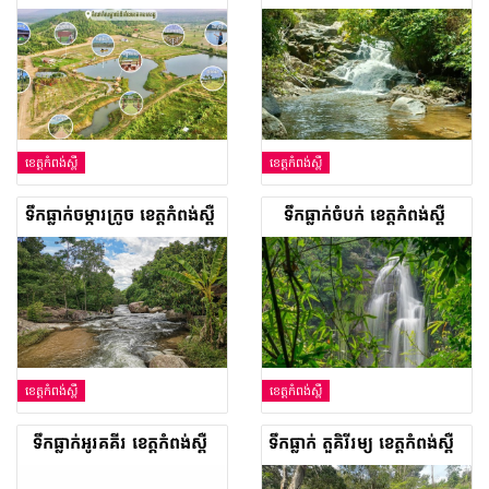
ខេត្តកំពង់ស្ពឺ
ខេត្តកំពង់ស្ពឺ
ទឹកធ្លាក់ចម្ការក្រូច ខេត្តកំពង់ស្ពឺ
ទឹកធ្លាក់ចំបក់ ខេត្តកំពង់ស្ពឺ
ខេត្តកំពង់ស្ពឺ
ខេត្តកំពង់ស្ពឺ
ទឹកធ្លាក់អូរគគីរ ខេត្តកំពង់ស្ពឺ
ទឹកធ្លាក់ តួគិរីរម្យ ខេត្តកំពង់ស្ពឺ