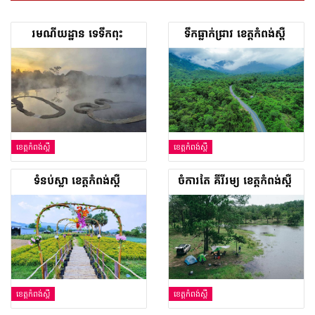
រមណីយដ្ឋាន ទេទឹកពុះ
ទឹកធ្លាក់ជ្រាវ ខេត្តកំពង់ស្ពឺ
ខេត្តកំពង់ស្ពឺ
ខេត្តកំពង់ស្ពឺ
ទំនប់ស្លា ខេត្តកំពង់ស្ពឺ
ចំការតែ គីរីរម្យ ខេត្តកំពង់ស្ពឺ
ខេត្តកំពង់ស្ពឺ
ខេត្តកំពង់ស្ពឺ