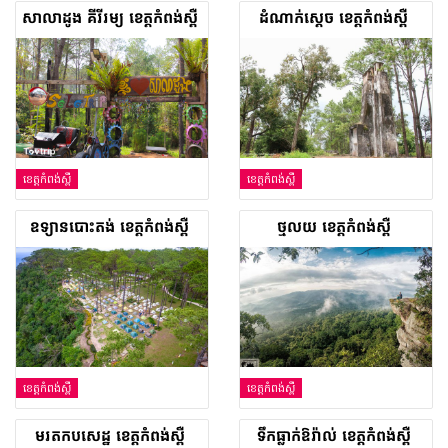
សាលាដូង គីរីរម្យ ខេត្តកំពង់ស្ពឺ
ដំណាក់ស្តេច ខេត្តកំពង់ស្ពឺ
ខេត្តកំពង់ស្ពឺ
ខេត្តកំពង់ស្ពឺ
ឧទ្យានបោះតង់ ខេត្តកំពង់ស្ពឺ
ថ្មលយ ខេត្តកំពង់ស្ពឺ
ខេត្តកំពង់ស្ពឺ
ខេត្តកំពង់ស្ពឺ
មរតកបសេដ្ឋ ខេត្តកំពង់ស្ពឺ
ទឹកធ្លាក់ឱរ៉ាល់ ខេត្តកំពង់ស្ពឺ