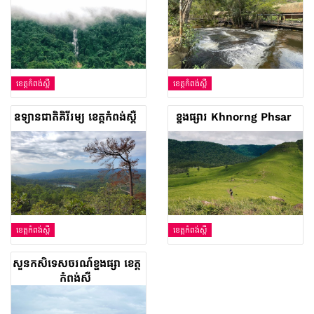
ខេត្តកំពង់ស្ពឺ
ខេត្តកំពង់ស្ពឺ
ឧទ្យានជាតិ​គិរីរម្យ ខេត្តកំពង់ស្ពឺ
ខ្នងផ្សារ Khnorng Phsar
ខេត្តកំពង់ស្ពឺ
ខេត្តកំពង់ស្ពឺ
សួនកសិទេសចរណ៍ខ្នងផ្សា ខេត្ត
កំពង់ស្ពឺ