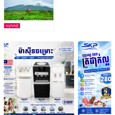
ខេត្តកំពង់ស្ពឺ