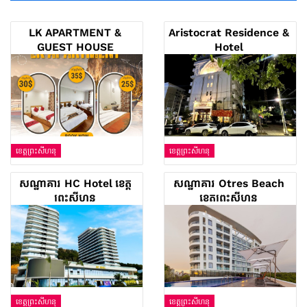
LK APARTMENT &
Aristocrat Residence &
GUEST HOUSE
Hotel
ខេត្តព្រះសីហនុ
ខេត្តព្រះសីហនុ
សណ្ឋាគារ HC Hotel ខេត្ត
សណ្ឋាគារ Otres Beach
ព្រះសីហនុ
ខេត្តព្រះសីហនុ
ខេត្តព្រះសីហនុ
ខេត្តព្រះសីហនុ