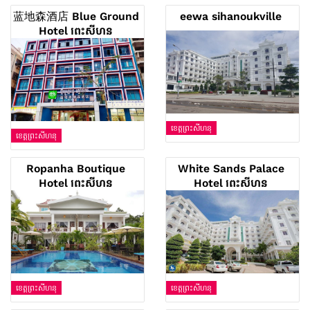
蓝地森酒店 Blue Ground
eewa sihanoukville
Hotel ព្រះសីហនុ
ខេត្តព្រះសីហនុ
ខេត្តព្រះសីហនុ
Ropanha Boutique
White Sands Palace
Hotel ព្រះសីហនុ
Hotel ព្រះសីហនុ
ខេត្តព្រះសីហនុ
ខេត្តព្រះសីហនុ