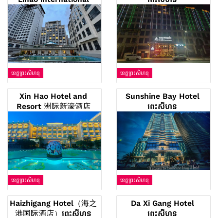
Hotel
ខេត្តព្រះសីហនុ
ខេត្តព្រះសីហនុ
Xin Hao Hotel and
Sunshine Bay Hotel
Resort 洲际新濠酒店
ព្រះសីហនុ
ខេត្តព្រះសីហនុ
ខេត្តព្រះសីហនុ
Haizhigang Hotel（海之
Da Xi Gang Hotel
港国际酒店）ព្រះសីហនុ
ព្រះសីហនុ