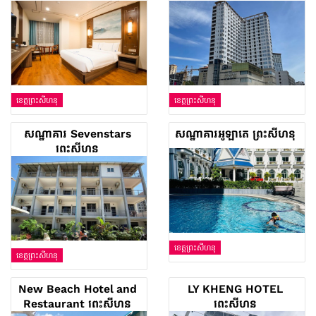
ខេត្តព្រះសីហនុ
ខេត្តព្រះសីហនុ
សណ្ឋាគារ Sevenstars
សណ្ឋាគារអូឡាតេ ព្រះសីហនុ
ព្រះសីហនុ
ខេត្តព្រះសីហនុ
ខេត្តព្រះសីហនុ
New Beach Hotel and
LY KHENG HOTEL
Restaurant ព្រះសីហនុ
ព្រះសីហនុ