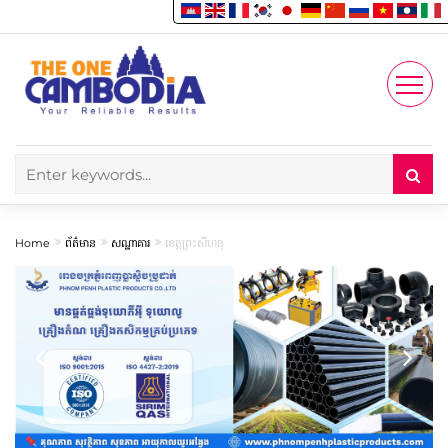
Enjoy
Account
Home
ព័ត៌មាន
សណ្ឋាគារ
ខេត្តព្រះសីហនុ