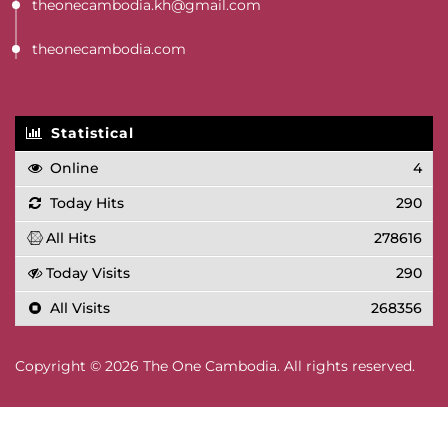
theonecambodia.kh@gmail.com
theonecambodia.com
Statistical
Online
4
Today Hits
290
All Hits
278616
Today Visits
290
All Visits
268356
Copyright © 2026 The One Cambodia. All rights reserved.