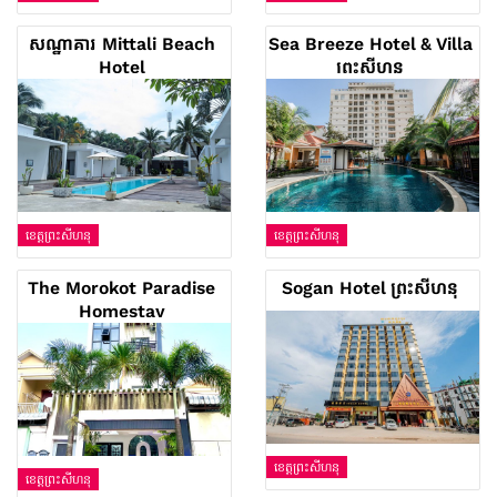
សណ្ឋាគារ Mittali Beach
Sea Breeze Hotel & Villa
Hotel
ព្រះសីហនុ
ខេត្តព្រះសីហនុ
ខេត្តព្រះសីហនុ
The Morokot Paradise
Sogan Hotel ព្រះសីហនុ
Homestay
ខេត្តព្រះសីហនុ
ខេត្តព្រះសីហនុ