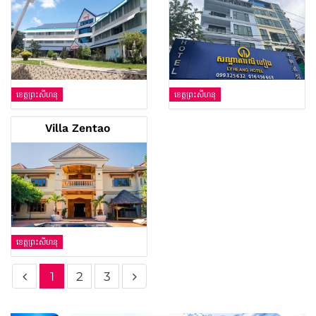
ខេត្តព្រះសីហនុ
ខេត្តព្រះសីហនុ
Villa Zentao
ខេត្តព្រះសីហនុ
1
2
3