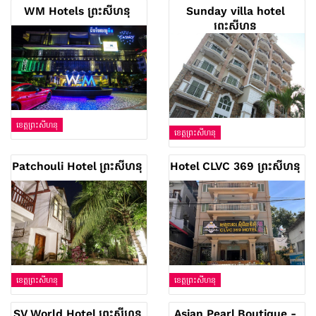
WM Hotels ព្រះសីហនុ
Sunday villa hotel
ព្រះសីហនុ
ខេត្តព្រះសីហនុ
ខេត្តព្រះសីហនុ
Patchouli Hotel ព្រះសីហនុ
Hotel CLVC 369 ព្រះសីហនុ
ខេត្តព្រះសីហនុ
ខេត្តព្រះសីហនុ
SV World Hotel ព្រះសីហនុ
Asian Pearl Boutique -