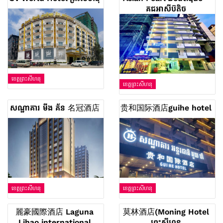
គុជអាសុីប៊ូតិច
ខេត្តព្រះសីហនុ
ខេត្តព្រះសីហនុ
សណ្ឋាគារ មីង គ័ន 名冠酒店
贵和国际酒店guihe hotel
ខេត្តព្រះសីហនុ
ខេត្តព្រះសីហនុ
麗豪國際酒店 Laguna
莫林酒店(Moning Hotel
Lihao international
ព្រះសីហនុ