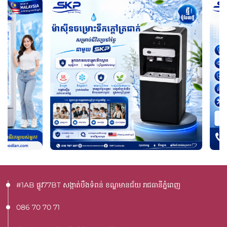
#1AB ផ្លូវ77BT​ សង្កាត់បឹងទំពន់ ខណ្ឌមានជ័យ រាជធានីភ្នំពេញ
086 70 70 71