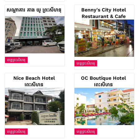
សណ្ឋាគារ គាង យូ ព្រះសីហនុ
Benny's City Hotel
Restaurant & Cafe
ព្រះសីហនុ
ខេត្តព្រះសីហនុ
ខេត្តព្រះសីហនុ
Nice Beach Hotel
OC Boutique Hotel
ព្រះសីហនុ
ព្រះសីហនុ
ខេត្តព្រះសីហនុ
ខេត្តព្រះសីហនុ