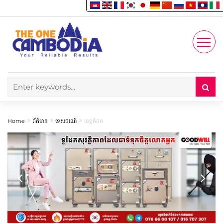
Enjoy
Account
Home
ព័ត៌មាន
ទេសចរណ៍
ខេត្តកំពត