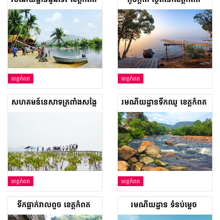
ខេត្តកំពត
ខេត្តកំពត
សហគមន៍នេសាទត្រពាំងសង្កែ
រមណីយដ្ឋានទឹកឈូ ខេត្តកំពត
ខេត្តកំពត
ខេត្តកំពត
ទឹកធ្លាក់វាលពួច ខេត្តកំពត
រមណីយដ្ឋាន ទំនប់ម្លេច