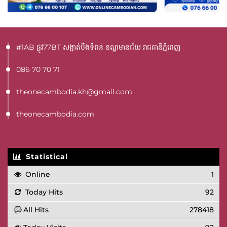
#1AB ផ្លូវ77BT​ សង្កាត់បឹងទំពន់ ខណ្ឌមានជ័យ រាជធានីភ្នំពេញ
086 70 70 71
theonecambodia.kh@gmail.com
theonecambodia.com
Statistical
Online
1
Today Hits
92
All Hits
278418