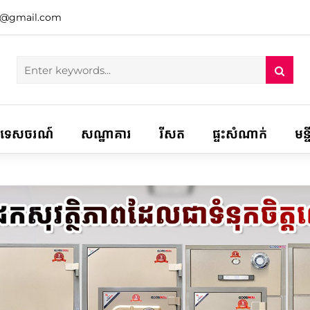
h@gmail.com
ទេសចរណ៍
សណ្ឋាគារ
រីសត
ផ្ទះសំណាក់
មន្