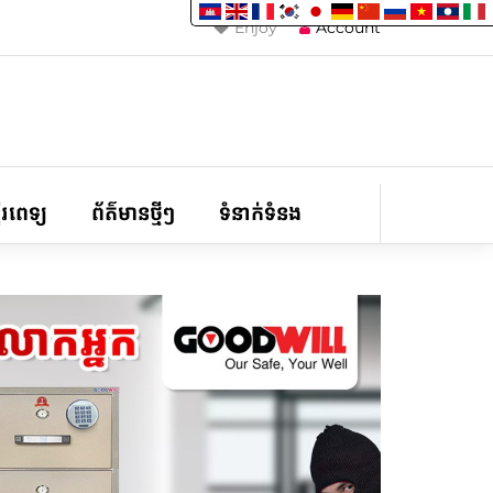
Enjoy
Account
ទីរពេទ្យ
ព័ត៌មានថ្មីៗ
ទំនាក់ទំនង