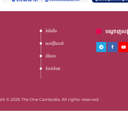
បណ្តាញសង្
ទំព័រដើម
សេចក្តីណែនាំ
ព័ត៍មាន
ទំនាក់ទំនង
ht © 2026 The One Cambodia. All rights reserved.