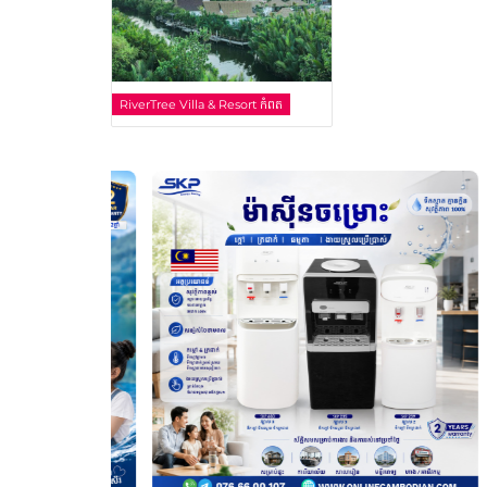
RiverTree Villa & Resort កំពត