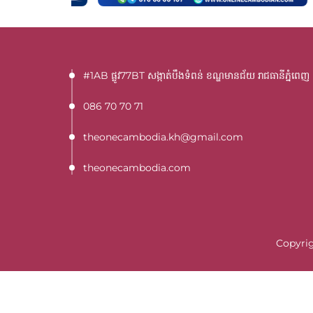
#1AB ផ្លូវ77BT​ សង្កាត់បឹងទំពន់ ខណ្ឌមានជ័យ រាជធានីភ្នំពេញ
086 70 70 71
theonecambodia.kh@gmail.com
theonecambodia.com
Copyrig