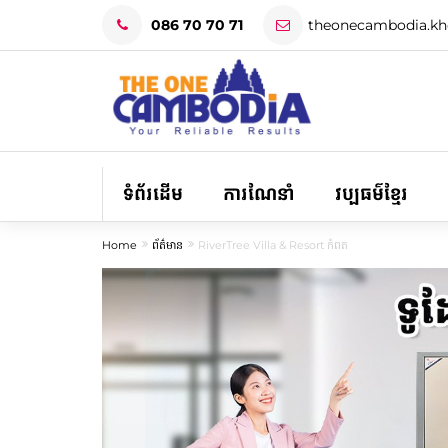
086 70 70 71
theonecambodia.k
ទំព័រដើម
ការណែនាំ
វប្បធម៌ខ្មែរ
Home
ព័ត៌មាន
RiverTree Villa & Resort កំពត