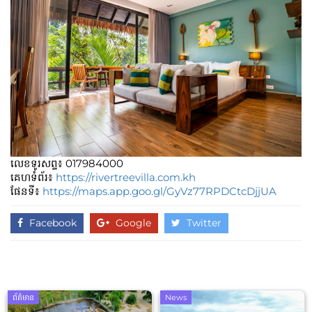
លេខទូរសព្ទ៖​​ 017984000
គេហទំព័រ៖
https://rivertreevilla.com.kh
ផែនទី៖
https://maps.app.goo.gl/GyVz77RPDCtcDjjUA
Facebook
Google
Twitter
ព័ត៌មាន
News