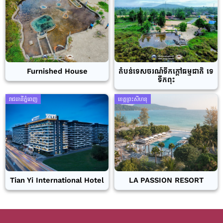
Furnished House
តំបន់ទេសចរណ៍ទឹកក្តៅធម្មជាតិ ទេ
ទឹកពុះ
រាជធានីភ្នំពេញ
ខេត្តព្រះសីហនុ
Tian Yi International Hotel
LA PASSION RESORT