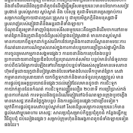
និងដាំដើមឈើនិងរុក្ខជាតិតូចធំដើម្បីធ្វើឲ្យរីសតមួយនេះមានបរិយាកាសខៀវ
ស្រងាត់ ស្រស់ស្រាយ ស្ងប់ស្ងាត់ និង បរិសុទ្ធ គួរជាទីមនោរម្យសម្រាប់ការ
សម្រាកលម្ហែកាយជាលក្ខណៈគ្រួសារ ឬ ជាមួយមិត្តភក្តិនិងមនុស្សជាទី
ស្រលាញ់របស់ភ្ញៀវជាតិនិងអន្តរជាតិទាំងឡាយ។
ចំណុចដ៏គួរឲ្យទាក់ទាញបំផុតរបស់រីសតមួយនេះគឺធម្មជាតិដើមចាកនៅតាម
មាត់ព្រែកនិងរុក្ខជាតិតូចធំដ៏ស្រស់បំព្រងខៀវស្រងាត់ មានភាពស្ងប់ស្ងាត់
មានការយកចិត្តទុកដាក់ខ្ពស់លើការថែរក្សានិងការពារបរិស្ថានតាមរយៈការ
កំណត់គោលការណ៍ច្បាស់លាស់ក្នុងការកាត់បន្ថយការប្រើប្រាស់ផ្លាស្ទិកនិង
ការចូលរួមសកម្មភាពសង្គមផ្សេងៗ ការរចនានិងការតុបតែងបន្ទប់
ប្រកបដោយភាពច្នៃប្រឌិតបែបខ្មែរបុរាណកាត់សម័យ បន្ទប់មានំហំធំទូលាយ
ចាប់ពី៥៦ម៉ែត្រការ៉េឡើងទៅហើយគ្រប់បន្ទប់ទាំងអស់សុទ្ធតែមានទេសភាព
ហ៊ុមព័ទ្ធដោយរុក្ខជាតិខៀវស្រងាត់បែរទៅអាងហែលទឹកឬមាត់ព្រែក សេវា
កម្មមានភាពរួសរាយរាក់ យកចិត្តទុកដាក់និងមានទំនួលខុសត្រូវខ្ពស់ មាន
ការផ្ដល់ជូនអត្ថប្រយោជន៍ផ្សេងៗដល់ភ្ញៀវដែលមានដូចជា ការជិះទូក
កាយ៉ាក់គ្មានដែនកំណត់ ការជិះទូកល្បឿនលឿន ២០នាទី ការប្រើប្រាស់កង់
គ្មានការកំណត់ ការទទួលនិងជូនដំណើរភ្ញៀវនៅឯចំណតឡានក្រុងឬរថភ្លើង
មានភេសជ្ជៈឥតគិតថ្លៃក្នុងបន្ទប់ និងការផ្ដល់ជូនផ្សេងៗជាច្រើនទៀត។
ក្រៅពីការផ្ដល់ជូនសេវាបន្ទប់ស្នាក់នៅ រីសតដ៏ស្រស់ត្រកាលមួយនេះក៍មាន
ផ្ដល់សេវាម្ហូបអាហារ ភេសជ្ជៈ សាលប្រជុំសម្រាប់កិច្ចប្រជុំតូចធំ កន្លែងធ្វើកម្ម
វិធីជួបជុំ ជប់លៀងផ្សេងៗ សម្រាប់ក្រុមហ៊ុននិងអង្គភាពតូចធំទាំងឡាយទៀត
ផងដែរ។