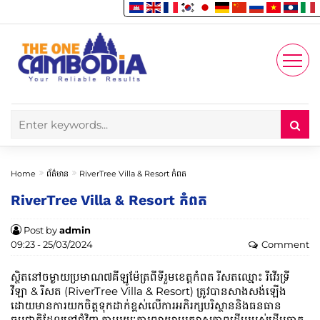
Enjoy
Account
Home
ព័ត៌មាន
RiverTree Villa & Resort កំពត
RiverTree Villa & Resort កំពត
Post by
admin
09:23 - 25/03/2024
Comment
ស្ថិតនៅចម្ងាយប្រមាណ៧គីឡូម៉ែត្រពីទីរួមខេត្តកំពត រីសតឈ្មោះ រីវើរទ្រី
វីឡា & រីសត (RiverTree Villa & Resort) ត្រូវបានសាងសង់ឡើង
ដោយមានការយកចិត្តទុកដាក់ខ្ពស់លើការអភិរក្សបរិស្ថាននិងធនធាន
ធម្មជាតិដែលនៅជុំវិញ តាមរយៈការព្យាយាមរក្សាសភាពដើមរបស់ដើមចាក