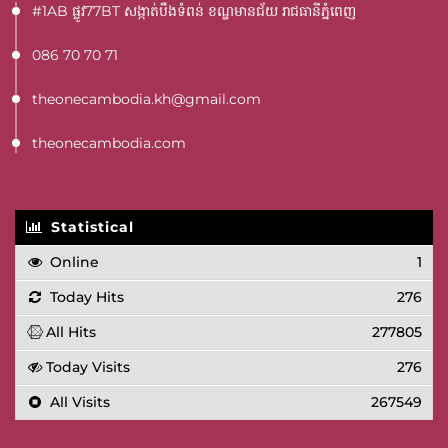
#1AB ផ្លូវ77BT​ សង្កាត់បឹងទំពន់ ខណ្ឌមានជ័យ រាជធានីភ្នំពេញ
086 70 70 71
theonecambodia.kh@gmail.com
theonecambodia.com
Statistical
Online
1
Today Hits
276
All Hits
277805
Today Visits
276
All Visits
267549