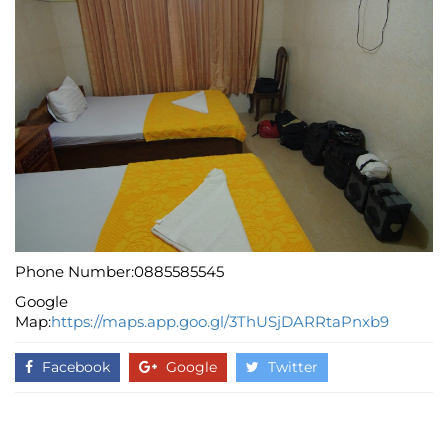
Phone Number:0885585545
Google
Map:
https://maps.app.goo.gl/3ThUSjDARRtaPnxb9
Facebook
Google
Twitter