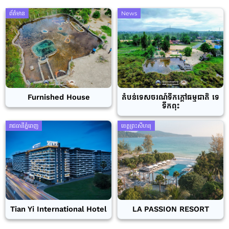
ព័ត៌មាន
News
Furnished House
តំបន់ទេសចរណ៍ទឹកក្តៅធម្មជាតិ ទេ
ទឹកពុះ
រាជធានីភ្នំពេញ
ខេត្តព្រះសីហនុ
Tian Yi International Hotel
LA PASSION RESORT