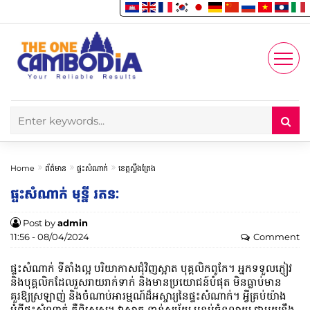
Enjoy
Account
Home
ព័ត៌មាន
ផ្ទះសំណាក់
ខេត្តស្ទឹងត្រែង
ផ្ទះសំណាក់ មុន្នី រតនៈ
Post by
admin
11:56 - 08/04/2024
Comment
ផ្ទះសំណាក់​ ទីតាំងល្អ បរិយាកាសជុំវិញស្អាត បុគ្គលិកពូកែ។ អ្នកទទួលភ្ញៀវ
និងបុគ្គលិកដែលរួសរាយរាក់ទាក់ និងមានប្រយោជន៍បំផុត មិនធ្លាប់មាន
គួរឱ្យស្រឡាញ់ និងចំណាប់អារម្មណ៍ដ៏អស្ចារ្យនៃផ្ទះ​សំណាក់។ អ្វីគ្រប់យ៉ាង
អំពីផ្ទះ​សំណាក់​ គឺពិសេស។ វាស្អាត ទាន់សម័យ បន្ទប់ធំទូលាយ ជាមួយនឹង