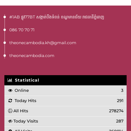
#1AB ផ្លូវ77BT​ សង្កាត់បឹងទំពន់ ខណ្ឌមានជ័យ រាជធានីភ្នំពេញ
086 70 70 71
theonecambodia.kh@gmail.com
theonecambodia.com
Statistical
Online
3
Today Hits
291
All Hits
278274
Today Visits
287