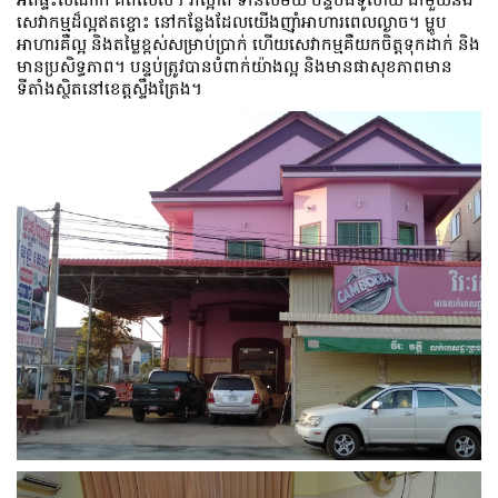
សេវាកម្មដ៏ល្អឥតខ្ចោះ នៅកន្លែងដែលយើងញ៉ាំអាហារពេលល្ងាច។ ម្ហូប​
អាហារ​គឺ​ល្អ និង​តម្លៃ​ខ្ពស់​សម្រាប់​ប្រាក់ ហើយ​សេវាកម្ម​គឺ​យក​ចិត្ត​ទុក​ដាក់ និង​
មាន​ប្រសិទ្ធភាព។ បន្ទប់ត្រូវបានបំពាក់យ៉ាងល្អ និងមានផាសុខភាពមាន
ទីតាំងស្ថិតនៅខេត្តស្ទឹងត្រែង។