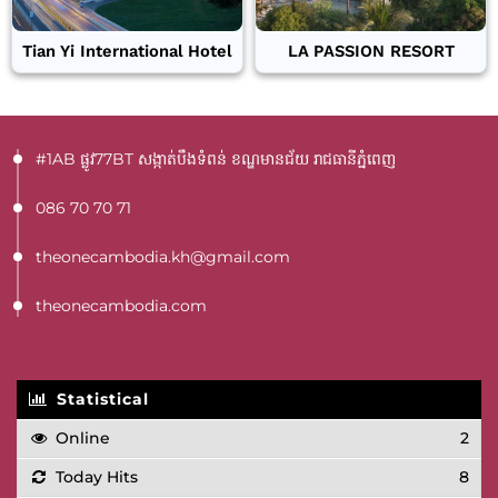
Tian Yi International Hotel
LA PASSION RESORT
#1AB ផ្លូវ77BT​ សង្កាត់បឹងទំពន់ ខណ្ឌមានជ័យ រាជធានីភ្នំពេញ
086 70 70 71
theonecambodia.kh@gmail.com
theonecambodia.com
Statistical
Online
2
Today Hits
8