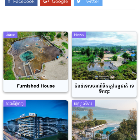
Facebook
Google
Twitter
ព័ត៌មាន
News
Furnished House
តំបន់ទេសចរណ៍ទឹកក្តៅធម្មជាតិ ទេ
ទឹកពុះ
រាជធានីភ្នំពេញ
ខេត្តព្រះសីហនុ