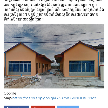
សេវាកម្មដ៏ល្អឥតខ្ចោះ នៅកន្លែងដែលយើងញ៉ាំអាហារពេលល្ងាច។ ម្ហូប​
អាហារ​គឺ​ល្អ និង​តម្លៃ​ខ្ពស់​សម្រាប់​ប្រាក់ ហើយ​សេវាកម្ម​គឺ​យក​ចិត្ត​ទុក​ដាក់ និង​
មាន​ប្រសិទ្ធភាព។ បន្ទប់ត្រូវបានបំពាក់យ៉ាងល្អ និងមានផាសុខភាពមាន
ទីតាំងស្ថិតនៅខេត្តស្ទឹងត្រែង។
Google
Map:
https://maps.app.goo.gl/GZ82WXV1NNHsjBNc7