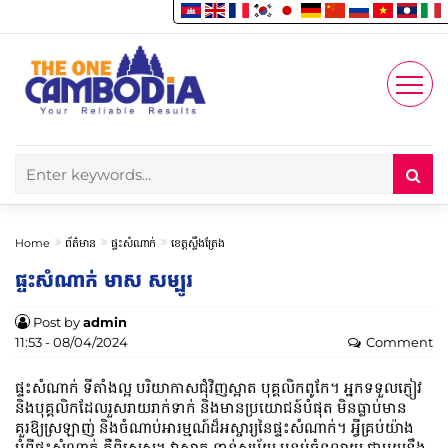
Enjoy
Account
Home
ព័ត៌មាន
ផ្ទះសំណាក់
ខេត្តស្ទឹងត្រែង
ផ្ទះសំណាក់ មាស សម្បូរ
Post by
admin
11:53 - 08/04/2024
Comment
ផ្ទះសំណាក់​ ទីតាំងល្អ បរិយាកាសជុំវិញស្អាត បុគ្គលិកពូកែ។ អ្នកទទួលភ្ញៀវ
និងបុគ្គលិកដែលរួសរាយរាក់ទាក់ និងមានប្រយោជន៍បំផុត មិនធ្លាប់មាន
គួរឱ្យស្រឡាញ់ និងចំណាប់អារម្មណ៍ដ៏អស្ចារ្យនៃផ្ទះ​សំណាក់។ អ្វីគ្រប់យ៉ាង
អំពីផ្ទះ​សំណាក់​ គឺពិសេស។ វាស្អាត ទាន់សម័យ បន្ទប់ធំទូលាយ ជាមួយនឹង