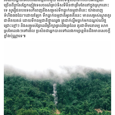
ច្រើនពីក្រសែភ្នែកភ្ញៀវទេសចរណ៍គ្រប់ទិសទីមិនថាត្រឹមតែនៅក្នុងស្រុកនោះ
ទេ សូម្បីជនបរទេសក៏ពេញនឹងសម្រស់ទឹកធ្លាក់ធម្មជាតិនេះ យ៉ាងពេញ
ទំហឹងផងដែរ។ដោយឡែក ទឹកធ្លាក់ធម្មជាតិអូរគគីរនេះ មានសម្រស់ស្អាតគួរ
ជាទីគយគន់ ដោយទឹកធម្មជាតិថ្លាឈ្វេង ត្រជាក់ល្ហឹមធ្លាក់មកដណ្តប់លើថ្ម
ជ្រោះខ្មៅៗ និងសម្រស់ព្រៃឈើព្រឹក្សាត្រឈឹងត្រឈៃ គួរជាទីមនោរម្យ សាក
ស្រមៃលេងៗទៅមើល ប្រសិនជាអ្នកបានទៅលេងកម្សាន្តមិនដឹងមានសេចក្តី
ខ្លាំងប៉ុណ្ណាទេ៕