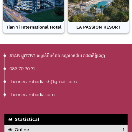
Tian Yi International Hotel
LA PASSION RESORT
#1AB ផ្លូវ77BT​ សង្កាត់បឹងទំពន់ ខណ្ឌមានជ័យ រាជធានីភ្នំពេញ
086 70 70 71
theonecambodia.kh@gmail.com
theonecambodia.com
Statistical
Online
1