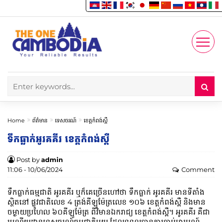
Enjoy
Account
Home
ព័ត៌មាន
ទេសចរណ៍
ខេត្តកំពង់ស្ពឺ
ទឹកធ្លាក់អូរគគីរ ខេត្តកំពង់ស្ពឺ
Post by
admin
11:06 - 10/06/2024
Comment
ទឹកធ្លាក់ធម្មជាតិ អូរគគីរ ឬក៏គេច្រើនហៅថា ទឹកធ្លាក់ អូរគគីរ មានទីតាំង
ស្ថិតនៅ ផ្លូវជាតិលេខ 4 ត្រង់គីឡូម៉ែត្រលេខ ១០៦ ខេត្តកំពង់ស្ពឺ និងមាន
ចម្ងាយប្រហែល ៦០គីឡូម៉ែត្រ ពីវិមានឯករាជ្យ ខេត្តកំពង់ស្ពឺ។ អូរគគីរ គឺជា
រមណីយដ្ឋានទេសចរណ៍ធម្មជាតិមួយ ដែលទទួលបានការចាប់អារម្មណ៍