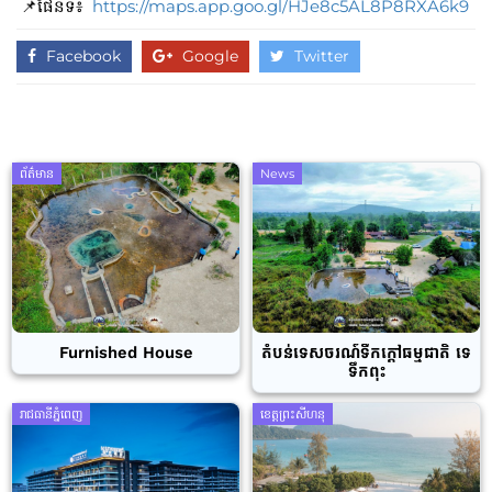
📌ផែនទី៖
https://maps.app.goo.gl/HJe8c5AL8P8RXA6k9
Facebook
Google
Twitter
ព័ត៌មាន
News
Furnished House
តំបន់ទេសចរណ៍ទឹកក្តៅធម្មជាតិ ទេ
ទឹកពុះ
រាជធានីភ្នំពេញ
ខេត្តព្រះសីហនុ