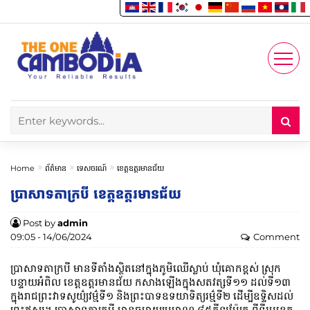
Enjoy
Account
Home
ព័ត៌មាន
ទេសចរណ៍
ខេត្តឧត្តរមានជ័យ
ប្រាសាទតាក្របី ខេត្តឧត្តរមានជ័យ
Post by
admin
09:05 - 14/06/2024
Comment
ប្រាសាទតាក្របី មានទីតាំងស្ថិតនៅក្នុងភូមិឈើស្លាប់ ឃុំគោកខ្ពស់ ស្រុក
បន្ទាយអំពិល ខេត្តឧត្តរមានជ័យ កសាងឡើងក្នុងសតវត្សទី១១ ដល់ទី១៣
ក្នុងរាជព្រះវាទសូយ៌្យវម៌្មទី១ និងព្រះបាទឧទយាទិត្យរម៌្មទី២ ដើម្បីឧទ្ទិសដល់
ព្រះឥសូរ។ ប្រាសាទតាក្របី មានចម្ងាយប្រមាណ ៨៥គីឡូម៉ែត្រ ពីទីរួមខេត្ត