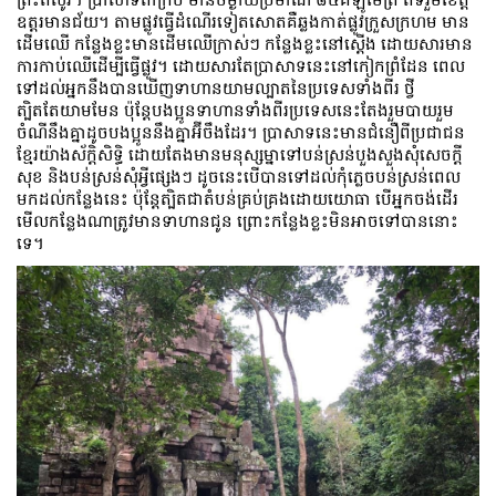
ឧត្តរមានជ័យ។ តាមផ្លូវធ្វើដំណើរទៀតសោតគឺឆ្លងកាត់ផ្លូវក្រួសក្រហម មាន
ដើមឈើ កន្លែងខ្លះមានដើមឈើក្រាស់ៗ កន្លែងខ្លះនៅស្ដើង ដោយសារមាន
ការកាប់ឈើដើម្បីធ្វើផ្លូវ។ ដោយសារតែប្រាសាទនេះនៅកៀកព្រំដែន ពេល
ទៅដល់អ្នកនឹងបានឃើញទាហានយាមល្បាតនៃប្រទេសទាំងពីរ ថ្វី
ត្បិតតែយាមមែន ប៉ុន្ដែបងប្អូនទាហានទាំងពីរប្រទេសនេះតែងរួមបាយរួម
ចំណីនឹងគ្នាដូចបងប្អូននឹងគ្នាអ៊ីចឹងដែរ។ ប្រាសាទនេះមានជំនឿពីប្រជាជន
ខ្មែរយ៉ាងស័ក្តិសិទ្ធិ ដោយតែងមានមនុស្សម្នាទៅបន់ស្រន់បួងសួងសុំសេចក្ដី
សុខ និងបន់ស្រន់សុំអ្វីផ្សេងៗ ដូចនេះបើបានទៅដល់កុំភ្លេចបន់ស្រន់ពេល
មកដល់កន្លែងនេះ ប៉ុន្ដែត្បិតជាតំបន់គ្រប់គ្រងដោយយោធា បើអ្នកចង់ដើរ
មើលកន្លែងណាត្រូវមានទាហានជូន ព្រោះកន្លែងខ្លះមិនអាចទៅបាននោះ
ទេ។