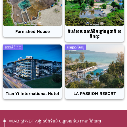
Furnished House
តំបន់ទេសចរណ៍ទឹកក្តៅធម្មជាតិ ទេ
ទឹកពុះ
រាជធានីភ្នំពេញ
ខេត្តព្រះសីហនុ
Tian Yi International Hotel
LA PASSION RESORT
#1AB ផ្លូវ77BT​ សង្កាត់បឹងទំពន់ ខណ្ឌមានជ័យ រាជធានីភ្នំពេញ