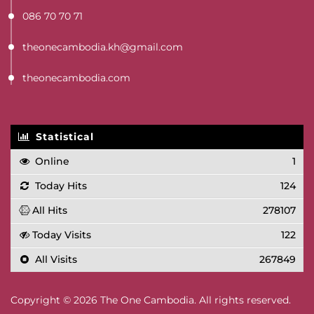
086 70 70 71
theonecambodia.kh@gmail.com
theonecambodia.com
Statistical
Online
1
Today Hits
124
All Hits
278107
Today Visits
122
All Visits
267849
Copyright © 2026 The One Cambodia. All rights reserved.