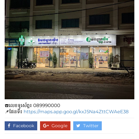
☎️លេខទូរស័ព្ទ៖​​ 089990000
📌ផែនទី៖
https://maps.app.goo.gl/kxJ5Na4ZttCWAeE38
Facebook
Google
Twitter