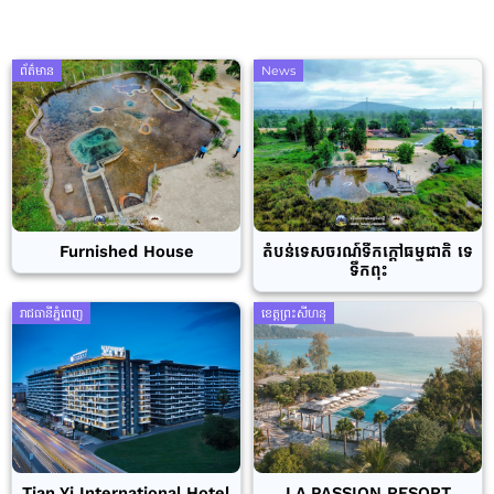
ព័ត៌មាន
News
Furnished House
តំបន់ទេសចរណ៍ទឹកក្តៅធម្មជាតិ ទេ
ទឹកពុះ
រាជធានីភ្នំពេញ
ខេត្តព្រះសីហនុ
Tian Yi International Hotel
LA PASSION RESORT