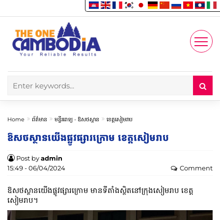
Enjoy
Account
Home
ព័ត៌មាន
មន្ទីរពេទ្យ -​ ឱសថស្ថាន
ខេត្តសៀមរាប
ឱសថស្ថានយើងផ្លូវផ្សារក្រោម ខេត្តសៀមរាប
Post by
admin
15:49 - 06/04/2024
Comment
ឱសថស្ថានយើងផ្លូវផ្សារក្រោម មានទីតាំងស្ថិតនៅក្រុងសៀមរាប ​ខេត្ត
សៀមរាប។