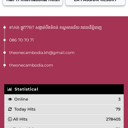
#1AB ផ្លូវ77BT​ សង្កាត់បឹងទំពន់ ខណ្ឌមានជ័យ រាជធានីភ្នំពេញ
086 70 70 71
theonecambodia.kh@gmail.com
theonecambodia.com
Statistical
Online
3
Today Hits
79
All Hits
278405