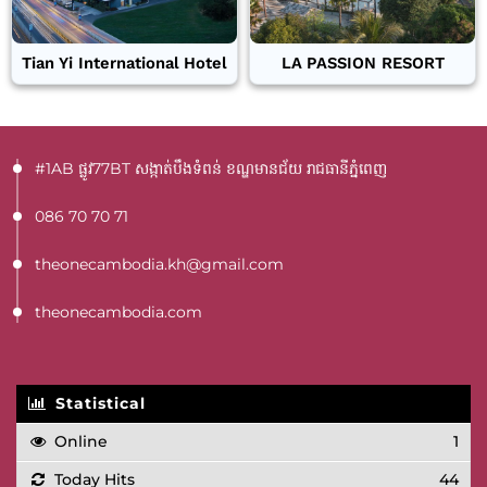
Tian Yi International Hotel
LA PASSION RESORT
#1AB ផ្លូវ77BT​ សង្កាត់បឹងទំពន់ ខណ្ឌមានជ័យ រាជធានីភ្នំពេញ
086 70 70 71
theonecambodia.kh@gmail.com
theonecambodia.com
Statistical
Online
1
Today Hits
44