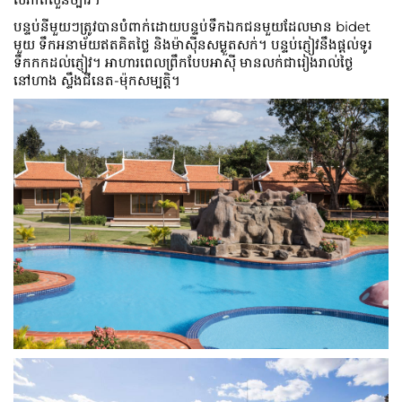
បន្ទប់នីមួយៗត្រូវបានបំពាក់ដោយបន្ទប់ទឹកឯកជនមួយដែលមាន bidet
មួយ ទឹកអនាម័យឥតគិតថ្លៃ និងម៉ាស៊ីនសម្ងួតសក់។ បន្ទប់ភ្ញៀវនឹងផ្តល់ទូរ
ទឹកកកដល់ភ្ញៀវ។ អាហារពេលព្រឹកបែបអាស៊ី មានលក់ជារៀងរាល់ថ្ងៃ
នៅហាង ស្ទឹងជីនេត-ម៉ុកសម្បត្តិ។