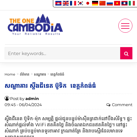
Enjoy
Account
Home
ព័ត៌មាន
សណ្ឋាគារ
ខេត្តកំពង់ធំ
សណ្ឋាគារ ស្ទឹងជីនេត ប៊ូទិក ខេត្តកំពង់ធំ
Post by
admin
09:45 - 06/04/2024
Comment
ស្ទឹងជីនេត ប៊ូទិក-ម៉ុក សម្បត្តិ ផ្តល់ជូនបន្ទប់ម៉ាស៊ីនត្រជាក់នៅបឹងសំរិទ្ធ។ ផ្ទះ
សំណាក់ផ្តល់ទាំង WiFi ឥតគិតថ្លៃ និងចំណតឯកជនឥតគិតថ្លៃ។ នៅផ្ទះ
សំណាក់ គ្រប់បន្ទប់មានទូខោអាវ ក្រណាត់គ្រែ និងរាបស្មើរដែលមានទេ
សភាពសួនច្បារ។