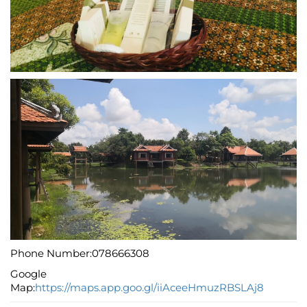
Phone Number:078666308
Google
Map:
https://maps.app.goo.gl/iiAceeHmuzRBSLAj8