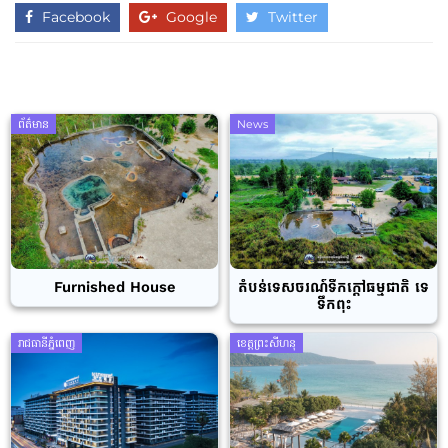
Facebook
Google
Twitter
ព័ត៌មាន
News
Furnished House
តំបន់ទេសចរណ៍ទឹកក្តៅធម្មជាតិ ទេ
ទឹកពុះ
រាជធានីភ្នំពេញ
ខេត្តព្រះសីហនុ