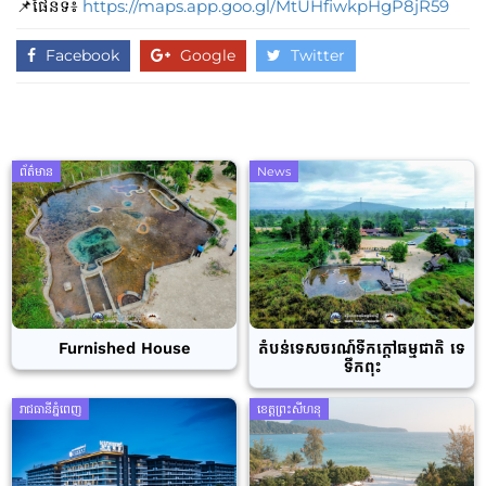
📌ផែនទី៖
https://maps.app.goo.gl/MtUHfiwkpHgP8jR59
Facebook
Google
Twitter
ព័ត៌មាន
News
Furnished House
តំបន់ទេសចរណ៍ទឹកក្តៅធម្មជាតិ ទេ
ទឹកពុះ
រាជធានីភ្នំពេញ
ខេត្តព្រះសីហនុ