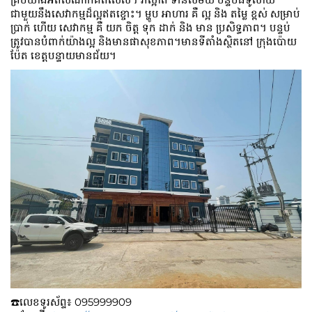
ជាមួយនឹងសេវាកម្មដ៏ល្អឥតខ្ចោះ។ ម្ហូប អាហារ គឺ ល្អ និង តម្លៃ ខ្ពស់ សម្រាប់
ប្រាក់ ហើយ សេវាកម្ម គឺ យក ចិត្ត ទុក ដាក់ និង មាន ប្រសិទ្ធភាព។ បន្ទប់
ត្រូវបានបំពាក់យ៉ាងល្អ និងមានផាសុខភាព។មានទីតាំងស្ថិតនៅ​​ ក្រុងប៉ោយ
ប៉ែត ខេត្តបន្ទាយមានជ័យ។
☎️លេខទូរស័ព្ទ៖​​ 095999909