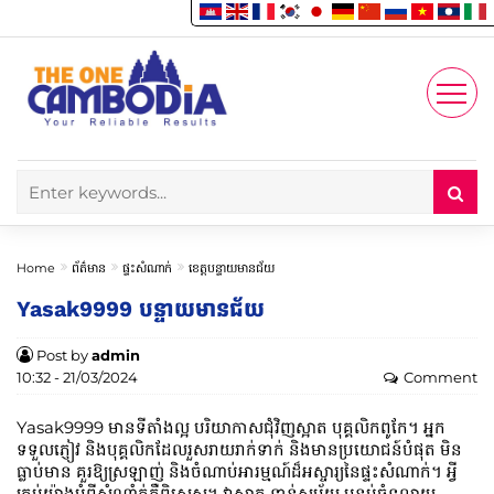
Enjoy
Account
Home
ព័ត៌មាន
ផ្ទះសំណាក់
ខេត្តបន្ទាយមានជ័យ
Yasak9999 បន្ទាយមានជ័យ
Post by
admin
10:32 - 21/03/2024
Comment
Yasak9999 មានទីតាំងល្អ បរិយាកាសជុំវិញស្អាត បុគ្គលិកពូកែ។ អ្នក
ទទួលភ្ញៀវ និងបុគ្គលិកដែលរួសរាយរាក់ទាក់ និងមានប្រយោជន៍បំផុត មិន
ធ្លាប់មាន គួរឱ្យស្រឡាញ់ និងចំណាប់អារម្មណ៍ដ៏អស្ចារ្យនៃផ្ទះសំណាក់។ អ្វី
គ្រប់យ៉ាងអំពីសំណាំក់គឺពិសេស។ វាស្អាត ទាន់សម័យ បន្ទប់ធំទូលាយ