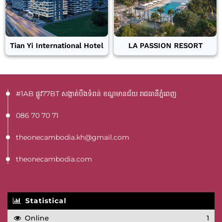
Tian Yi International Hotel
LA PASSION RESORT
#1AB ផ្លូវ77BT​ សង្កាត់បឹងទំពន់ ខណ្ឌមានជ័យ រាជធានីភ្នំពេញ
086 70 70 71
theonecambodia.kh@gmail.com
theonecambodia.com
Statistical
Online
1