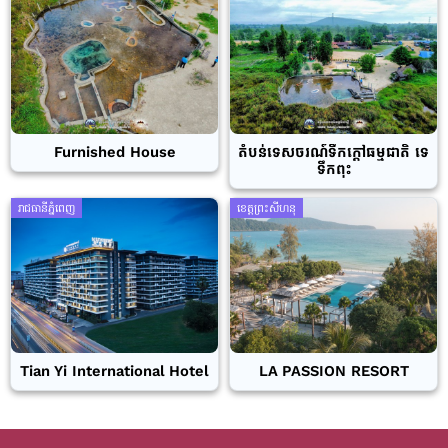
Furnished House
តំបន់ទេសចរណ៍ទឹកក្តៅធម្មជាតិ ទេ
ទឹកពុះ
រាជធានីភ្នំពេញ
ខេត្តព្រះសីហនុ
Tian Yi International Hotel
LA PASSION RESORT