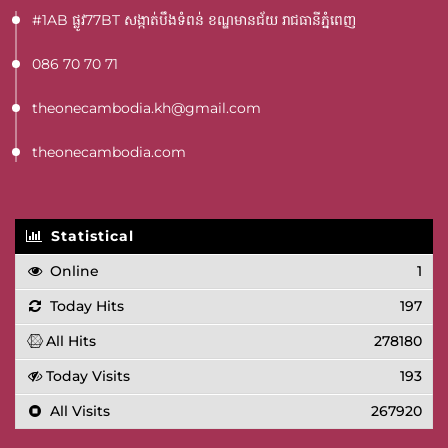
#1AB ផ្លូវ77BT​ សង្កាត់បឹងទំពន់ ខណ្ឌមានជ័យ រាជធានីភ្នំពេញ
086 70 70 71
theonecambodia.kh@gmail.com
theonecambodia.com
Statistical
Online
1
Today Hits
197
All Hits
278180
Today Visits
193
All Visits
267920