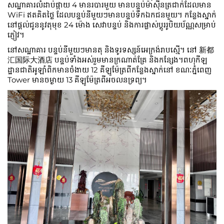
សណ្ឋាគារលំដាប់ផ្កាយ 4 មានរបារមួយ មានបន្ទប់ម៉ាស៊ីនត្រជាក់ដែលមាន
WiFi ឥតគិតថ្លៃ ដែលបន្ទប់នីមួយៗមានបន្ទប់ទឹកឯកជនមួយ។ កន្លែងស្នាក់
នៅផ្តល់ជូននូវតុមុខ 24 ម៉ោង សេវាបន្ទប់ និងការផ្លាស់ប្តូររូបិយប័ណ្ណសម្រាប់
ភ្ញៀវ។
នៅសណ្ឋាគារ បន្ទប់នីមួយៗមានតុ និងទូរទស្សន៍អេក្រង់រាបស្មើ។ នៅ 新都
汇国际大酒店 បន្ទប់ទាំងអស់រួមមានក្រណាត់គ្រែ និងកន្សែង។ពហុកីឡ
ដ្ឋានជាតិអូឡាំពិកមានចំងាយ 12 គីឡូម៉ែត្រពីកន្លែងស្នាក់នៅ ខណៈភ្នំពេញ
Tower មានចម្ងាយ 13 គីឡូម៉ែត្រពីអចលនទ្រព្យ។