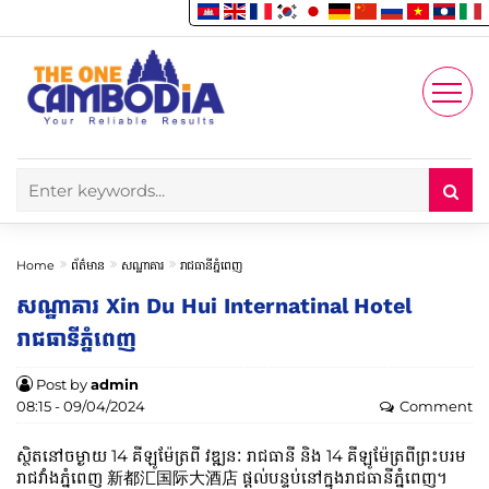
Enjoy
Account
Home
ព័ត៌មាន
សណ្ឋាគារ
រាជធានីភ្នំពេញ
សណ្ឋាគារ Xin Du Hui Internatinal Hotel
រាជធានីភ្នំពេញ
Post by
admin
08:15 - 09/04/2024
Comment
ស្ថិតនៅចម្ងាយ 14 គីឡូម៉ែត្រពី វឌ្ឍនៈ រាជធានី និង 14 គីឡូម៉ែត្រពីព្រះបរម
រាជវាំងភ្នំពេញ 新都汇国际大酒店 ផ្តល់បន្ទប់នៅក្នុងរាជធានីភ្នំពេញ។