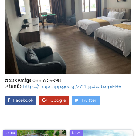
☎️លេខទូរស័ព្ទ៖​​ 0885709998
📌ផែនទី៖
https://maps.app.goo.gl/zY2LypJeJtxepiEB6
Facebook
Google
Twitter
ព័ត៌មាន
News