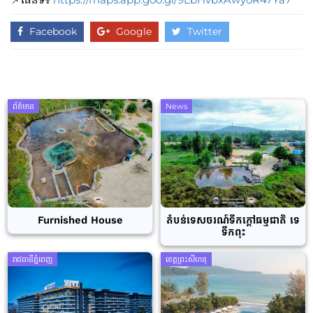
Facebook
Google
Twitter
ព័ត៌មាន
News
Furnished House
តំបន់ទេសចរណ៍ទឹកក្តៅធម្មជាតិ ទេ
ទឹកពុះ
រាជធានីភ្នំពេញ
ខេត្តព្រះសីហនុ