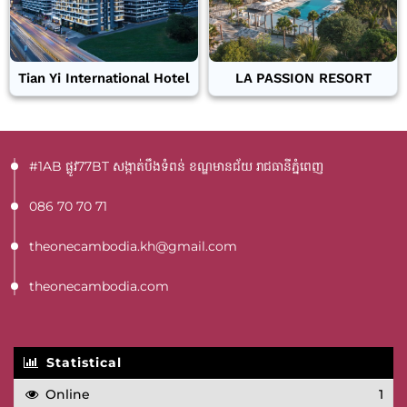
Tian Yi International Hotel
LA PASSION RESORT
#1AB ផ្លូវ77BT​ សង្កាត់បឹងទំពន់ ខណ្ឌមានជ័យ រាជធានីភ្នំពេញ
086 70 70 71
theonecambodia.kh@gmail.com
theonecambodia.com
Statistical
Online
1