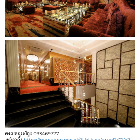
☎️លេខទូរស័ព្ទ៖​​ 093469777
📌ផែនទី៖
https://maps.app.goo.gl/9LbHvbxAwyoR47Ya7