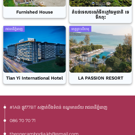
Furnished House
តំបន់ទេសចរណ៍ទឹកក្តៅធម្មជាតិ ទេ
ទឹកពុះ
រាជធានីភ្នំពេញ
ខេត្តព្រះសីហនុ
Tian Yi International Hotel
LA PASSION RESORT
#1AB ផ្លូវ77BT​ សង្កាត់បឹងទំពន់ ខណ្ឌមានជ័យ រាជធានីភ្នំពេញ
086 70 70 71
theonecambodia.kh@gmail.com