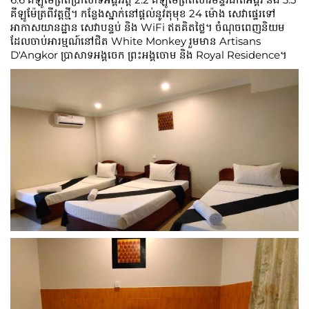
គីឡូម៉ែត្រពីវត្តថ្មី។ កន្លែងស្នាក់នៅផ្តល់នូវតុមុខ 24 ម៉ោង សេវាផ្ទេរទៅ
អាកាសយានដ្ឋាន សេវាបន្ទប់ និង WiFi ឥតគិតថ្លៃ។ ចំណុចពេញនិយម
ដែលចាប់អារម្មណ៍នៅជិត White Monkey រួមមាន Artisans
D'Angkor ប្រាសាទអង្គចេក ព្រះអង្គចោម និង Royal Residence។