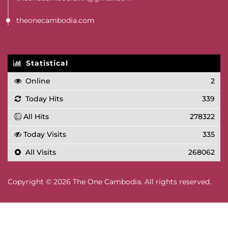
theonecambodia.com
Statistical
Online
2
Today Hits
339
All Hits
278322
Today Visits
335
All Visits
268062
Copyright © 2026 The One Cambodia. All rights reserved.