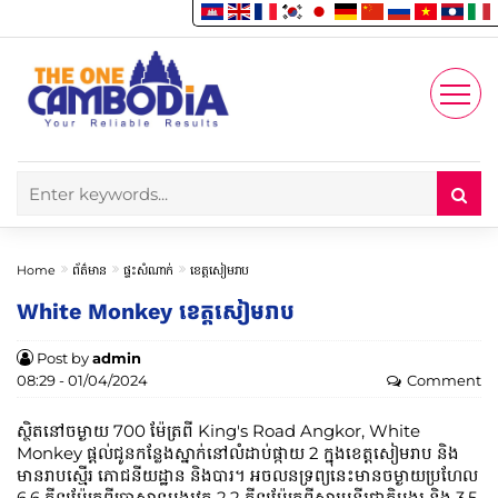
Enjoy
Account
Home
ព័ត៌មាន
ផ្ទះសំណាក់
ខេត្តសៀមរាប
White Monkey ខេត្តសៀមរាប
Post by
admin
08:29 - 01/04/2024
Comment
ស្ថិតនៅចម្ងាយ 700 ម៉ែត្រពី King's Road Angkor, White
Monkey ផ្តល់ជូនកន្លែងស្នាក់នៅលំដាប់ផ្កាយ 2 ក្នុងខេត្តសៀមរាប និង
មានរាបស្មើរ ភោជនីយដ្ឋាន និងបារ។ អចលនទ្រព្យនេះមានចម្ងាយប្រហែល
6.6 គីឡូម៉ែត្រពីប្រាសាទអង្គរវត្ត 2.2 គីឡូម៉ែត្រពីសារមន្ទីរជាតិអង្គរ និង 3.5