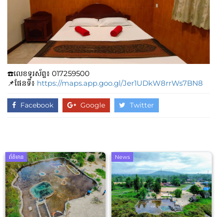
☎️លេខទូរស័ព្ទ៖​​ 017259500
📌ផែនទី៖
https://maps.app.goo.gl/Jer1UDkW8rrWs7BN8
Facebook
Google
Twitter
ព័ត៌មាន
News