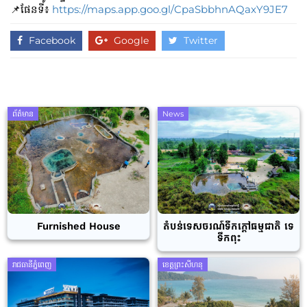
📌ផែនទី៖
https://maps.app.goo.gl/CpaSbbhnAQaxY9JE7
Facebook
Google
Twitter
ព័ត៌មាន
News
Furnished House
តំបន់ទេសចរណ៍ទឹកក្តៅធម្មជាតិ ទេ
ទឹកពុះ
រាជធានីភ្នំពេញ
ខេត្តព្រះសីហនុ