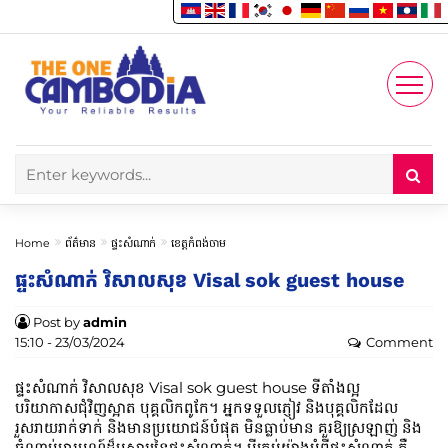
Enjoy
Account
Home
ព័ត៌មាន
ផ្ទះសំណាក់
ខេត្តកំពង់ចាម
ផ្ទះ​សំណាក់​ វិសាលសុខ​ Visal sok guest house
Post by
admin
15:10 - 23/03/2024
Comment
ផ្ទះ​សំណាក់​ វិសាលសុខ​ Visal sok guest house ទីតាំងល្អ
បរិយាកាសជុំវិញស្អាត បុគ្គលិកពូកែ។ អ្នកទទួលភ្ញៀវ និងបុគ្គលិកដែល
រួសរាយរាក់ទាក់ និងមានប្រយោជន៍បំផុត មិនធ្លាប់មាន គួរឱ្យស្រឡាញ់ និង
ចំណាប់អារម្មណ៍ដ៏អស្ចារ្យនៃផ្ទះ​សំណាក់។ អ្វីគ្រប់យ៉ាងអំពីផ្ទះ​សំណាក់​ គឺ