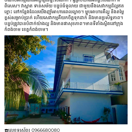
ពិសេស។ វាស្អាត ទាន់សម័យ បន្ទប់ធំទូលាយ ជាមួយនឹងសេវាកម្មដ៏ល្អឥត
ខ្ចោះ នៅកន្លែងដែលយើងញ៉ាំអាហារពេលល្ងាច។ ម្ហូប​អាហារ​គឺ​ល្អ និង​តម្លៃ​
ខ្ពស់​សម្រាប់​ប្រាក់ ហើយ​សេវាកម្ម​គឺ​យក​ចិត្ត​ទុក​ដាក់ និង​មាន​ប្រសិទ្ធភាព។
បន្ទប់ត្រូវបានបំពាក់យ៉ាងល្អ និងមានផាសុខភាព។មានទីតាំងស្ថិតនៅក្រុង
កំពង់ចាម ខេត្តកំពង់ចាម។
☎️លេខទូរស័ព្ទ៖​​ 0966680080