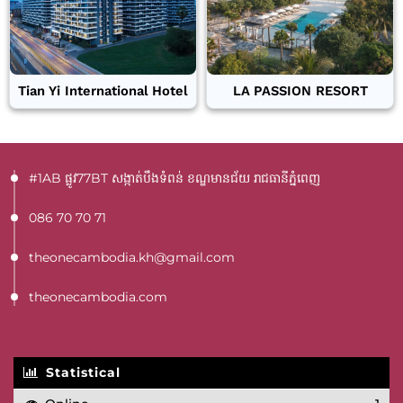
Tian Yi International Hotel
LA PASSION RESORT
#1AB ផ្លូវ77BT​ សង្កាត់បឹងទំពន់ ខណ្ឌមានជ័យ រាជធានីភ្នំពេញ
086 70 70 71
theonecambodia.kh@gmail.com
theonecambodia.com
Statistical