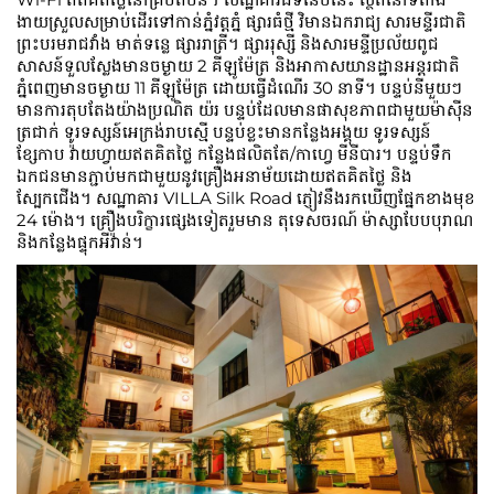
ងាយស្រួលសម្រាប់ដើរទៅកាន់ភ្នំវត្តភ្នំ ផ្សារធំថ្មី វិមានឯករាជ្យ សារមន្ទីរជាតិ
ព្រះបរមរាជវាំង មាត់ទន្លេ ផ្សាររាត្រី។ ផ្សាររុស្សី និងសារមន្ទីប្រល័យពូជ
សាសន៍ទួលស្លែងមានចម្ងាយ 2 គីឡូម៉ែត្រ និងអាកាសយានដ្ឋានអន្តរជាតិ
ភ្នំពេញមានចម្ងាយ 11 គីឡូម៉ែត្រ ដោយធ្វើដំណើរ 30 នាទី។ បន្ទប់នីមួយៗ
មានការតុបតែងយ៉ាងប្រណិត យ៉រ បន្ទប់ដែលមានផាសុខភាពជាមួយម៉ាស៊ីន
ត្រជាក់ ទូរទស្សន៍អេក្រង់រាបស្មើ បន្ទប់ខ្លះមានកន្លែងអង្គុយ ទូរទស្សន៍
ខ្សែកាប វ៉ាយហ្វាយឥតគិតថ្លៃ កន្លែងផលិតតែ/កាហ្វេ មីនីបារ។ បន្ទប់ទឹក​
ឯកជន​មាន​ភ្ជាប់​មក​ជាមួយ​នូវ​គ្រឿង​អនាម័យ​ដោយ​ឥត​គិត​ថ្លៃ និង​
ស្បែកជើង។ សណ្ឋាគារ VILLA Silk Road ភ្ញៀវ​នឹង​រក​ឃើញ​ផ្នែក​ខាង​មុខ
24 ម៉ោង។ គ្រឿងបរិក្ខារផ្សេងទៀតរួមមាន តុទេសចរណ៍ ម៉ាស្សាបែបបុរាណ
និងកន្លែងផ្ទុកអីវ៉ាន់។