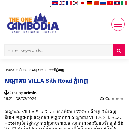
Enjoy
Account
Home
ព័ត៌មាន
សណ្ឋាគារ
រាជធានីភ្នំពេញ
សណ្ឋាគារ VILLA Silk Road ភ្នំពេញ
Post by
admin
16:21 - 08/03/2024
Comment
សណ្ឋាគារ VILLA Silk Road មានចំងាយ 700m ពីទន្លេ 3 ដ៏ពេញ
និយម ទន្លេមេគង្គ ទន្លេសាប ទន្លេបាសាក់ សណ្ឋាគារ VILLA Silk Road
Hotel ផ្តល់កន្លែងស្នាក់នៅប្រកបដោយផាសុកភាព អាងហែលទឹកក្រៅ និង
Wi-Fi ឥតគិតថ្លៃនៅគ្រប់តំបន់។ សណ្ឋគារដ៏ទំនើបនេះ ស្ថិតនៅទីតាំង