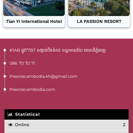
Tian Yi International Hotel
LA PASSION RESORT
#1AB ផ្លូវ77BT​ សង្កាត់បឹងទំពន់ ខណ្ឌមានជ័យ រាជធានីភ្នំពេញ
086 70 70 71
theonecambodia.kh@gmail.com
theonecambodia.com
Statistical
Online
2