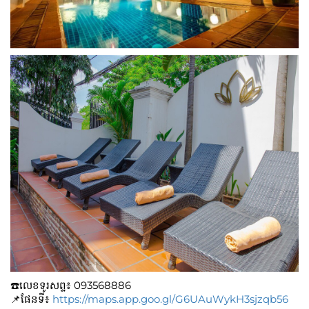
☎️លេខទូរសព្ទ៖​​ 093568886
📌ផែនទី៖
https://maps.app.goo.gl/G6UAuWykH3sjzqb56