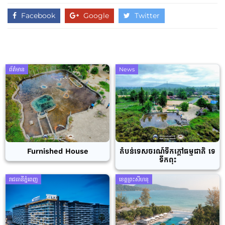
Facebook
Google
Twitter
ព័ត៌មាន
News
Furnished House
តំបន់ទេសចរណ៍ទឹកក្តៅធម្មជាតិ ទេ
ទឹកពុះ
រាជធានីភ្នំពេញ
ខេត្តព្រះសីហនុ