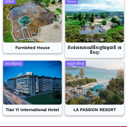
ព័ត៌មាន
News
Furnished House
តំបន់ទេសចរណ៍ទឹកក្តៅធម្មជាតិ ទេ
ទឹកពុះ
រាជធានីភ្នំពេញ
ខេត្តព្រះសីហនុ
Tian Yi International Hotel
LA PASSION RESORT