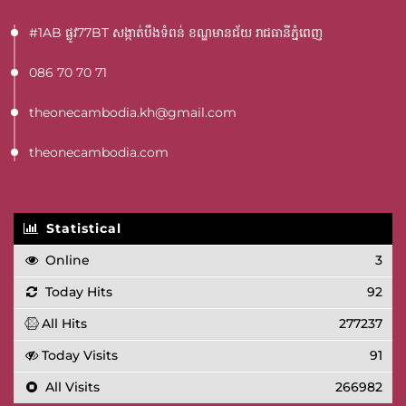
#1AB ផ្លូវ77BT​ សង្កាត់បឹងទំពន់ ខណ្ឌមានជ័យ រាជធានីភ្នំពេញ
086 70 70 71
theonecambodia.kh@gmail.com
theonecambodia.com
Statistical
Online
3
Today Hits
92
All Hits
277237
Today Visits
91
All Visits
266982