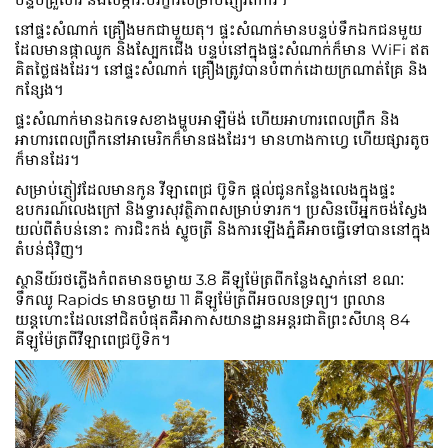
នៅ​ផ្ទះ​សំណាក់ គ្រឿង​មក​ជាមួយ​តុ។ ផ្ទះសំណាក់មានបន្ទប់ទឹកឯកជនមួយ
ដែលមានផ្កាឈូក និងស្បែកជើង បន្ទប់នៅក្នុងផ្ទះសំណាក់ក៏មាន WiFi ឥត
គិតថ្លៃផងដែរ។ នៅផ្ទះសំណាក់ គ្រឿងត្រូវបានបំពាក់ដោយក្រណាត់គ្រែ និង
កន្សែង។
ផ្ទះសំណាក់មានឯកទេសខាងម្ហូបអាឡឺម៉ង់ ហើយអាហារពេលព្រឹក និង
អាហារពេលព្រឹកនៅអាមេរិកក៏មានផងដែរ។ មាន​ហាង​កាហ្វេ ហើយ​ផ្សារ​តូច​
ក៏​មាន​ដែរ។
សម្រាប់ភ្ញៀវដែលមានកូន វីឡាពេជ្រ ប៊ូទិក ផ្តល់ជូនកន្លែងលេងក្នុងផ្ទះ
ឧបករណ៍លេងក្រៅ និងទ្វារសុវត្ថិភាពសម្រាប់ទារក។ ប្រសិនបើអ្នកចង់ស្វែង
យល់ពីតំបន់នោះ ការជិះកង់ ស្ទូចត្រី និងការឡើងភ្នំគឺអាចធ្វើទៅបាននៅក្នុង
តំបន់ជុំវិញ។
ស្ថានីយ៍រថភ្លើងកំពតមានចម្ងាយ 3.8 គីឡូម៉ែត្រពីកន្លែងស្នាក់នៅ ខណៈ
ទឹកឈូ Rapids មានចម្ងាយ 11 គីឡូម៉ែត្រពីអចលនទ្រព្យ។ ព្រលាន
យន្តហោះដែលនៅជិតបំផុតគឺអាកាសយានដ្ឋានអន្តរជាតិព្រះសីហនុ 84
គីឡូម៉ែត្រពីវីឡាពេជ្រប៊ូទិក។