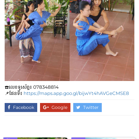
☎️លេខទូរស័ព្ទ៖​​ 078348814
📌ផែនទី៖
https://maps.app.goo.gl/bijwYt4hAVGeCMSE8
Facebook
Google
Twitter