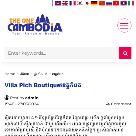
Enjoy
Account
Home
ព័ត៌មាន
ផ្ទះសំណាក់
ខេត្តកំពត
Villa Pich Boutiqueខេត្តកំពត
Post by
admin
15:46 - 27/03/2024
Comment
ស្ថិតនៅចម្ងាយ 4.9 គីឡូម៉ែត្រពីវត្តកំពត វីឡាពេជ្រ ប៊ូទិក ផ្តល់ជូនកន្លែង
ស្នាក់នៅម៉ាស៊ីនត្រជាក់ ជាមួយនឹងយ៉រ។ អចលនទ្រព្យនេះផ្តល់នូវការចូល
ទៅកាន់ផ្ទៃរាបស្មើ និងចំណតឯកជនដោយឥតគិតថ្លៃ។ ផ្ទះសំណាក់មាន
បន្ទប់គ្រួសារ និងសម្ភារៈបរិក្ខារសម្រាប់ភ្ញៀវពិការ។