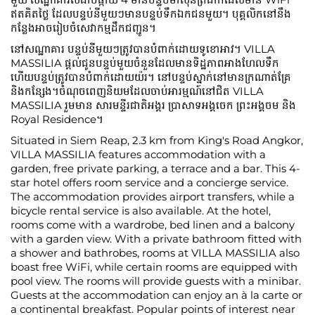
ឥតគិតថ្លៃ ដែលបន្ទប់នីមួយៗមានបន្ទប់ទឹកឯកជនមួយ។ បុគ្គលិកនៅនឹង
កន្លែងអាចរៀបចំសេវាកម្មដឹកជញ្ជូន។
នៅសណ្ឋាគារ បន្ទប់នីមួយៗត្រូវបានបំពាក់ដោយទូខោអាវ។ VILLA
MASSILIA ផ្តល់ជូនបន្ទប់មួយចំនួនដែលមានទិដ្ឋភាពអាងហែលទឹក
ហើយបន្ទប់ត្រូវបានបំពាក់ដោយយ៉រ។ នៅបន្ទប់ស្នាក់នៅមានក្រណាត់គ្រែ
និងកន្សែង។ចំណុចពេញនិយមដែលចាប់អារម្មណ៍នៅជិត VILLA
MASSILIA រួមមាន សារមន្ទីរជាតិអង្គរ ប្រាសាទអង្គចេក ព្រះអង្គចម និង
Royal Residence។
Situated in Siem Reap, 2.3 km from King's Road Angkor,
VILLA MASSILIA features accommodation with a
garden, free private parking, a terrace and a bar. This 4-
star hotel offers room service and a concierge service.
The accommodation provides airport transfers, while a
bicycle rental service is also available. At the hotel,
rooms come with a wardrobe, bed linen and a balcony
with a garden view. With a private bathroom fitted with
a shower and bathrobes, rooms at VILLA MASSILIA also
boast free WiFi, while certain rooms are equipped with
pool view. The rooms will provide guests with a minibar.
Guests at the accommodation can enjoy an à la carte or
a continental breakfast. Popular points of interest near