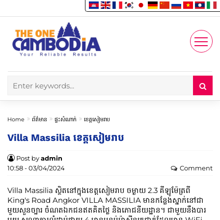
Enjoy
Account
Home
ព័ត៌មាន
ផ្ទះសំណាក់
ខេត្តសៀមរាប
Villa Massilia ខេត្តសៀមរាប
Post by
admin
10:58 - 03/04/2024
Comment
Villa Massilia ស្ថិតនៅក្នុងខេត្តសៀមរាប ចម្ងាយ 2.3 គីឡូម៉ែត្រពី
King's Road Angkor VILLA MASSILIA មានកន្លែងស្នាក់នៅជា
មួយសួនច្បារ ចំណតឯកជនឥតគិតថ្លៃ និងភោជនីយដ្ឋាន។ ជាមួយនឹងបារ
មួយ សណ្ឋាគារលំដាប់ផ្កាយ 4 មានបន្ទប់ម៉ាស៊ីនត្រជាក់ដែលមាន WiFi