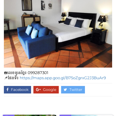
☎️លេខទូរស័ព្ទ៖​​ 099287301
📌ផែនទី៖
https://maps.app.goo.gl/B75oZgrxG2J3BuAr9
Facebook
Google
Twitter