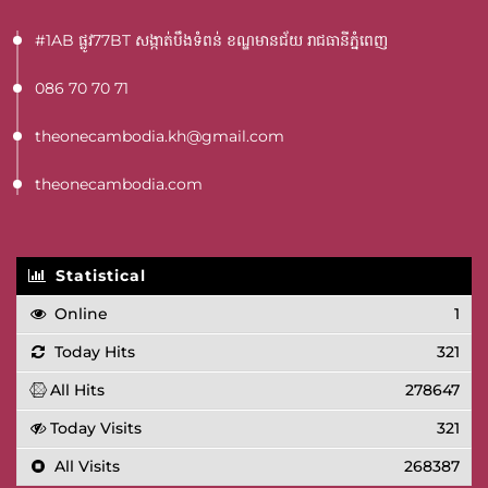
#1AB ផ្លូវ77BT​ សង្កាត់បឹងទំពន់ ខណ្ឌមានជ័យ រាជធានីភ្នំពេញ
086 70 70 71
theonecambodia.kh@gmail.com
theonecambodia.com
Statistical
Online
1
Today Hits
321
All Hits
278647
Today Visits
321
All Visits
268387