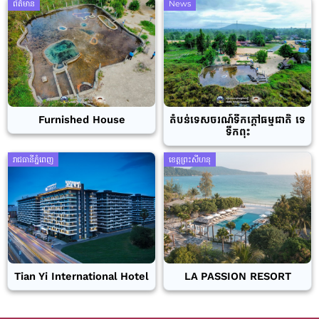
ព័ត៌មាន
News
Furnished House
តំបន់ទេសចរណ៍ទឹកក្តៅធម្មជាតិ ទេ
ទឹកពុះ
រាជធានីភ្នំពេញ
ខេត្តព្រះសីហនុ
Tian Yi International Hotel
LA PASSION RESORT