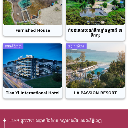
Furnished House
តំបន់ទេសចរណ៍ទឹកក្តៅធម្មជាតិ ទេ
ទឹកពុះ
រាជធានីភ្នំពេញ
ខេត្តព្រះសីហនុ
Tian Yi International Hotel
LA PASSION RESORT
#1AB ផ្លូវ77BT​ សង្កាត់បឹងទំពន់ ខណ្ឌមានជ័យ រាជធានីភ្នំពេញ