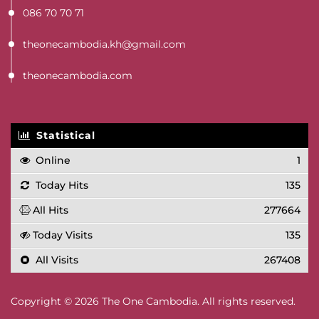
086 70 70 71
theonecambodia.kh@gmail.com
theonecambodia.com
Statistical
Online
1
Today Hits
135
All Hits
277664
Today Visits
135
All Visits
267408
Copyright © 2026 The One Cambodia. All rights reserved.