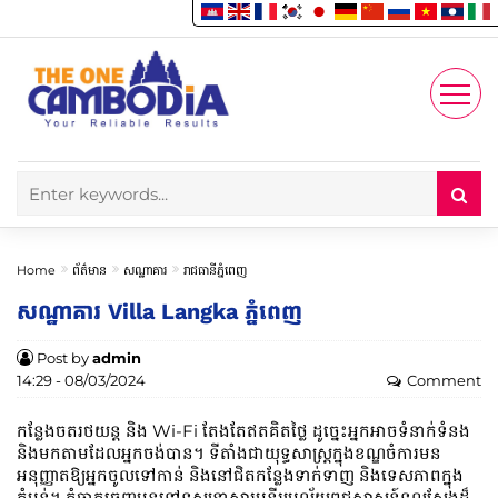
Enjoy
Account
Home
ព័ត៌មាន
សណ្ឋាគារ
រាជធានីភ្នំពេញ
សណ្ឋាគារ Villa Langka ភ្នំពេញ
Post by
admin
14:29 - 08/03/2024
Comment
កន្លែងចតរថយន្ត និង Wi-Fi តែងតែឥតគិតថ្លៃ ដូច្នេះអ្នកអាចទំនាក់ទំនង
និងមកតាមដែលអ្នកចង់បាន។ ទីតាំងជាយុទ្ធសាស្ត្រក្នុងខណ្ឌចំការមន
អនុញ្ញាតឱ្យអ្នកចូលទៅកាន់ និងនៅជិតកន្លែងទាក់ទាញ និងទេសភាពក្នុង
តំបន់។ កុំចាកចេញមុនទៅទស្សនាសារមន្ទីរប្រល័យពូជសាសន៍ទួលស្លែងដ៏