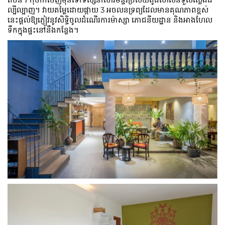
ល្បីល្បាញ។ វាយតម្លៃដោយផ្កាយ 3 អចលនទ្រព្យដែលមានគុណភាពខ្ពស់
នេះផ្តល់ឱ្យភ្ញៀវនូវសិទ្ធិចូលដំណើរការម៉ាស្សា ភោជនីយដ្ឋាន និងអាងហែល
ទឹកក្នុងផ្ទះនៅនឹងកន្លែង។