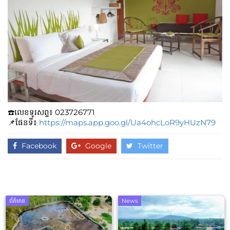
☎️លេខទូរសព្ទ៖​​ 023726771
📌ផែនទី៖
https://maps.app.goo.gl/Ua4ohcLoR9yHUzN79
Facebook
Google
Twitter
ព័ត៌មាន
News