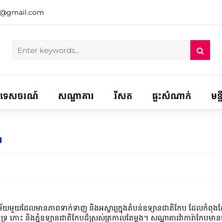
h@gmail.com
ទេសចរណ៍
សណ្ឋាគារ
រីសត
ផ្ទះសំណាក់
មន្
ប
ម័យមួយដែលមានភាពទាក់ទាញ និងអស្ចារ្យក្នុងតំបន់ឧទ្យានជាតិកែប ដែលកំពុងតែត
ិងភ្នំឧទ្យានជាតិកែបដ៏ស្រស់ត្រកាលតែម្ដង។ សណ្ឋាគារវ៉ាការ៉ាកែបមានបន្ទប់