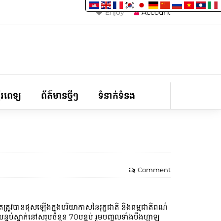
Enjoy
Account
ទីរពេទ្យ
ព័ត៌មានថ្មីៗ
ទំនាក់ទំនង
Comment
្រូវបានផុសឡើងក្នុងបរិយាកាសនៃរុក្ខជាតិ និងធម្មជាតិពណ៌
ស្នាក់នៅសរុបចំនួន 70បន្ទប់ រួមបញ្ចូលទាំងបឹងហ្កាឡូ