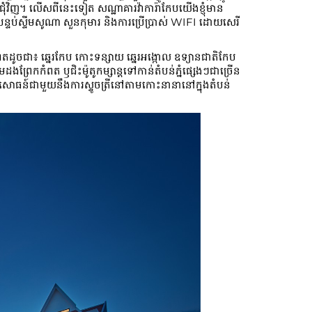
ំវិញ។ លើសពីនេះទៀត សណ្ឋាគារវ៉ាការ៉ាកែបយើងខ្ញុំមាន
បន្ទប់ស្ទីមសូណា សួនកុមារ និងការប្រើប្រាស់ WIFI ដោយសេរី
តដូចជា៖ ឆ្នេរកែប កោះទន្សាយ ឆ្នេរអង្កោល ឧទ្យានជាតិកែប
្ដតាមដងព្រែកកំពត ឫជិះម៉ូតូកម្សាន្ដទៅកាន់តំបន់ភ្នំផ្សេងៗជាច្រើន
សោធន៍ជាមួយនឹងការស្ទូចត្រីនៅតាមកោះនានានៅក្នុងតំបន់