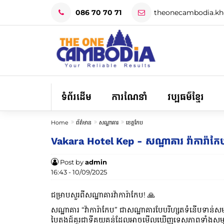
086 70 70 71
theonecambodia.k
ទំព័រដើម
ការណែនាំ
វប្បធម៌ខ្មែរ
Home
ព័ត៌មាន
សណ្ឋាគារ
ខេត្តកែប
Vakara Hotel Kep - សណ្ឋាគារ វ៉ាការ៉ាកែ
Post by
admin
16:43 - 10/09/2025
ជម្រាបសួរពីសណ្ឋាគារវ៉ាការ៉ាកែប! 🙏
សណ្ឋាគារ “វ៉ាការ៉ាកែប” ជាសណ្ឋាគារបែបរីហ្សតទំនើបទាន់ស
បៃតងដ៍គួរជាទីគយគន់ដែលអាចមើលឃើញទេសភាពទាំងសមុទ្រ កោះ ន