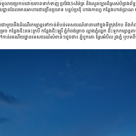
យប្រកបដោយភាពទាក់ទាញ ប្រវែង34ម៉ែត្រ និងសួនច្បារដ៏ស្រស់បំព្រងព័ទ្ធជុ
យដ្ឋានដែលមានអាហារជាច្រើនប្រភេទ បន្ទប់ប្រជុំ ហាងកាហ្វេ កន្លែងហាត់ប្រាណ 
ជាមួយនឹងដំណើរកម្សាន្តទៅកាន់តំបន់ទេសចរណ៍នានានៅក្នុងទីក្រុងកែប និងកំព
រម្រេច កន្លែងជិះរទេះក្របី កន្លែងជិះឡូរី ភ្នំកំពង់ត្រាច ល្អាងភ្នំឈ្ងក ជិះទូកកម្សាន
ន់រមណីយដ្ឋានទេសចរណ៍សំខាន់ៗដូចជា៖ ភ្នំបូកគោ ស្រែអំបិល រូងភ្នំ ឫបទពី