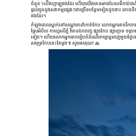
ចំនួន 14បឹងហ្កាឡូផងដែរ ហើយយើងមានអាងហែលទឹកយ៉ាងធំទូលា
ផ្តល់ជូននូវសេវាកម្មផ្សេងៗជាច្រើនបន្ថែមទៀតដូចជា៖ ភោជនី
ផងដែរ។
កំឡុងពេលស្នាក់នៅសណ្ឋាគារវ៉ាការ៉ាកែប លោកអ្នកអាចរីករាយ
ស្រែអំបិល កាហ្វេលើភ្នំ វិមានឯករាជ្យ ផ្សារកែប ផ្សារក្តាម ចម្កា
ទៀត។ ហើយលោកអ្នកអាចរៀបចំដំណើរកម្សាន្ដពេញមួយថ្ងៃទៅកា
សមុទ្រកែបនេះតែម្ដង៕ សូមអរគុណ! 🙏