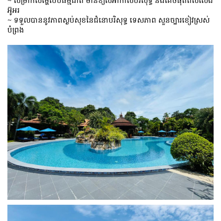
~ សម្រាកលម្ហែបែបធម្មជាតិ មានខ្យល់អាកាសបរិសុទ្ធ និងគេចផុតពីសំលេង
អ៊ូអរ
~ ទទួលបាននូវភាពស្ងប់សុខនៃជំនោបរិសុទ្ធ ទេសភាព សួនច្បារខៀវស្រស់
បំព្រង