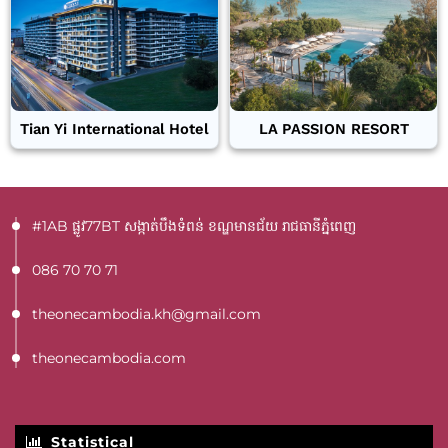
Tian Yi International Hotel
LA PASSION RESORT
#1AB ផ្លូវ77BT​ សង្កាត់បឹងទំពន់ ខណ្ឌមានជ័យ រាជធានីភ្នំពេញ
086 70 70 71
theonecambodia.kh@gmail.com
theonecambodia.com
Statistical