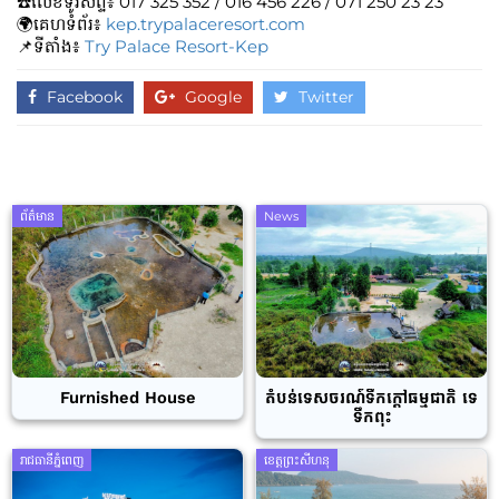
☎️លេខទូរស័ព្ទ៖​​ 017 325 352 / 016 456 226⁩ / 071 250 23 23
🌍គេហទំព័រ៖
kep.trypalaceresort.com
📌ទីតាំង៖
Try Palace Resort-Kep
Facebook
Google
Twitter
ព័ត៌មាន
News
Furnished House
តំបន់ទេសចរណ៍ទឹកក្តៅធម្មជាតិ ទេ
ទឹកពុះ
រាជធានីភ្នំពេញ
ខេត្តព្រះសីហនុ