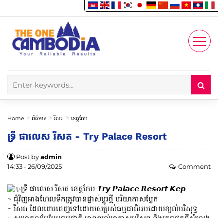
Enjoy
Account
Home
ព័ត៌មាន
រីសត
ខេត្តកែប
ទ្រី ផាលេស រីសត - Try Palace Resort
Post by
admin
14:33 - 26/09/2025
Comment
ទ្រី ផាលេស រីសត ខេត្តកែប 𝙏𝙧𝙮 𝙋𝙖𝙡𝙖𝙘𝙚 𝙍𝙚𝙨𝙤𝙧𝙩 𝙆𝙚𝙥
~ ជុំវិញអាងហែលទឹកត្រូវបានផ្លាស់ប្តូរថ្មី បរិយាកាសប្លែក
~ រីសត ដែលពោរពេញទៅដោយសម្រស់ធម្មជាតិអមដោយខ្យល់បរិសុទ្ធ