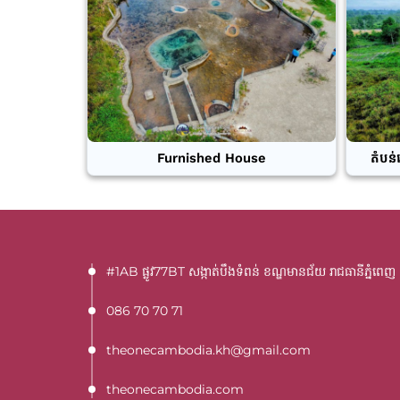
Furnished House
តំបន់
#1AB ផ្លូវ77BT​ សង្កាត់បឹងទំពន់ ខណ្ឌមានជ័យ រាជធានីភ្នំពេញ
086 70 70 71
theonecambodia.kh@gmail.com
theonecambodia.com