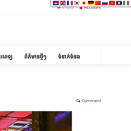
Enjoy
Account
ទីរពេទ្យ
ព័ត៌មានថ្មីៗ
ទំនាក់ទំនង
Comment