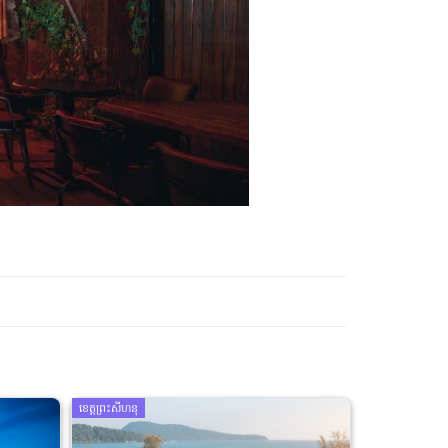
ខេត្តព្រះសីហនុ