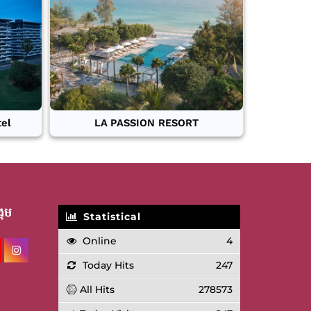
tel
LA PASSION RESORT
គម
Statistical
Online
4
Today Hits
247
All Hits
278573