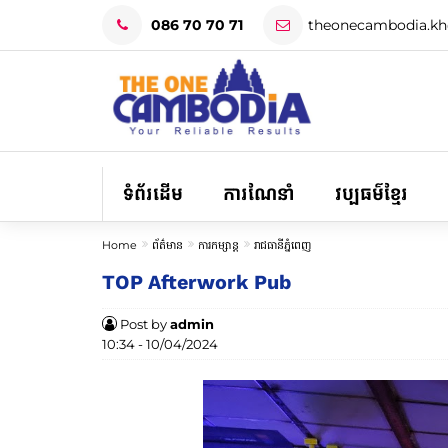
086 70 70 71
theonecambodia.k
ទំព័រដើម
ការណែនាំ
វប្បធម៌ខ្មែរ
Home
ព័ត៌មាន
ការកម្សាន្ត
រាជធានីភ្នំពេញ
TOP Afterwork Pub
Post by
admin
10:34 - 10/04/2024