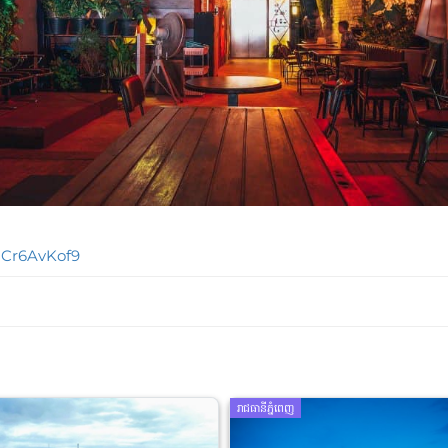
aCr6AvKof9
រាជធានីភ្នំពេញ