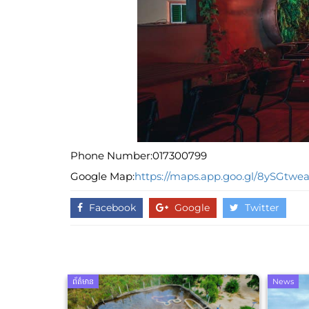
Phone Number:017300799
Google Map:
https://maps.app.goo.gl/8ySGtwe
Facebook
Google
Twitter
ព័ត៌មាន
News