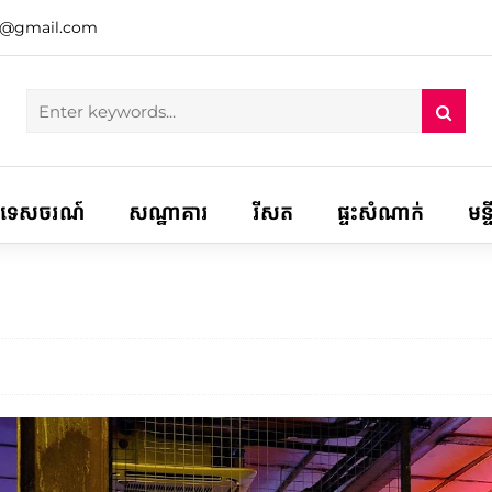
h@gmail.com
ទេសចរណ៍
សណ្ឋាគារ
រីសត
ផ្ទះសំណាក់
មន្