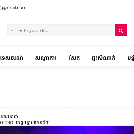
h@gmail.com
ទេសចរណ៍
សណ្ឋាគារ
រីសត
ផ្ទះសំណាក់
មន្
​អាហារ​នៅបា
10901 ខេត្តបន្ទាយមានជ័យ