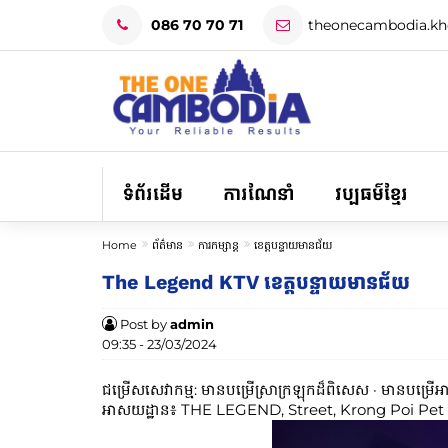
086 70 70 71
theonecambodia.k
ទំព័រដើម
ការណែនាំ
វប្បធម៌ខ្មែរ
Home
ព័ត៌មាន
ការកម្សាន្ត
ខេត្តបន្ទាយមានជ័យ
The Legend KTV ខេត្តបន្ទាយមានជ័យ
Post by
admin
09:35 - 23/03/2024
ជម្រើសសេវាកម្ម:
មាន​បម្រើ​ស្រា​ក្រឡុក​ដ៏​ពិសេស · មាន​បម្រើ
អាសយដ្ឋាន៖
THE LEGEND, Street, Krong Poi Pet 0