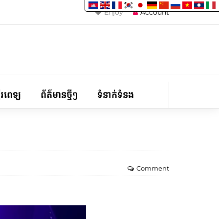
Enjoy
Account
ទីរពេទ្យ
ព័ត៌មានថ្មីៗ
ទំនាក់ទំនង
Comment