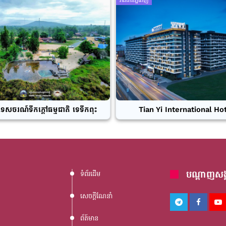
រាជធានីភ្នំពេញ
ទេសចរណ៍ទឹកក្តៅធម្មជាតិ ទេទឹកពុះ
Tian Yi International Ho
បណ្តាញសង្
ទំព័រដើម
សេចក្តីណែនាំ
ព័ត៍មាន