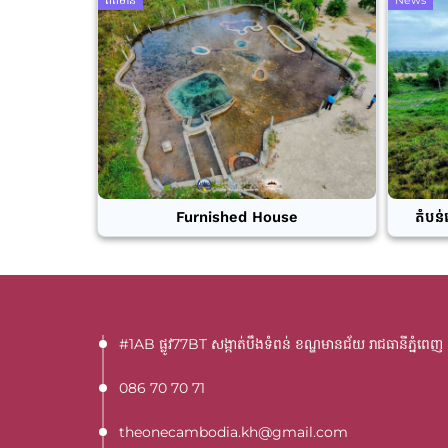
ព័ត៌មាន
News
Furnished House
តំបន់
#1AB ផ្លូវ77BT​ សង្កាត់បឹងទំពន់ ខណ្ឌមានជ័យ រាជធានីភ្នំពេញ
086 70 70 71
theonecambodia.kh@gmail.com