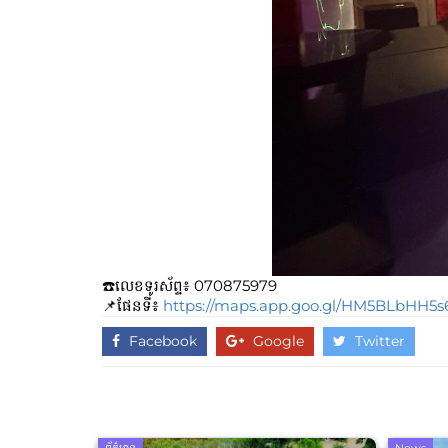
☎️លេខទូរស័ព្ទ៖​​ 070875979
📌ផែនទី៖
https://maps.app.goo.gl/HM5BLbHH5
Facebook
Google
Twitter