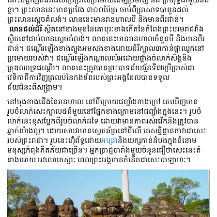
ខ្លា។ ព្រះលាននេះមានប្រវែង ៣០០ម៉ែត្រ ចាប់ពីប្រាសាទបាពួនដល់
ព្រះលានស្តេចគំលង់។ លាននេះមានរានហាលបី និងមានពីរជាន់។
លានជល់ដំរី
ស្ថិតនៅខាងមុខនៃគោបុរៈខាងកើតនៃកំពែងព្រះបរមរាជវាំង
ស្ថិតនៅជាប់លានស្តេចគំលង់។​ លាននេះមានរានហាលចំនួនបី និងមានពីរ
ជាន់។ ជណ្ដើរឡើងខាងត្បូង​អមសងខាងដោយដំរីក្បាល៣កាន់ផ្កាឈូកនៅ
ប្រមោយរបស់វា។ ជណ្ដើរឡើងកណ្ដាល​លំអដោយផ្ទាំងចំលាក់សិង្ហនិង
គ្រុឌឈរទ្រជណ្ដើរ។ លាននេះត្រូវបាន​ព្រះបាទជ័យវរ្ម័នទី៧​ប្រើប្រាស់ជា
វេទិកា​ពីការវិញត្រលប់នៃកងទ័ពរបស់​ព្រះអង្គ​ដែលបានទទួល
ជ័យជំនះពីសង្គ្រាម។
នៅចុងខាងជើង​នៃរានហាល នៅពីក្រោយជញ្ជាំងខាងក្រៅ គេឃើញមាន
រូបចំលាក់សេះក្បាល៥ធំមួយ​នៅផ្នែកខាងក្រោមនៅជញ្ជាំងក្នុងនេះ។ រូបចំ
លាក់នេះខុសប្លែកពីរូបចំលាក់ដទៃ ដោយវាមានភាពរស់រវើក​និងត្រូវបាន
ឆ្លាក់យ៉ាងល្អ។ ដោយសារវាមានស្វេតឆ័ត្រនៅពីលើ គេសន្និដ្ឋានថាវាជា​សេះ
របស់ព្រះរាជា។ រូបនេះហ៊ុំព័ទ្ធដោយ
អប្សរា
​និងយក្សកាន់ដំបង​ក្នុងចំនោម
មនុស្សកំពុងភិតភ័យជាច្រើន។ អ្នកប្រាជ្ញបារាំងមួយចំនួនជឿថាសេះនេះតំ
នាងអោយ អវលោកេស្វរៈ ពេលព្រះអង្គមានកំនើតជាសេះបាឡាហៈ។