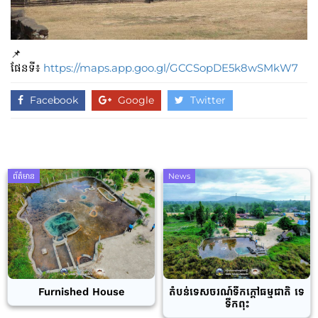
📌
ផែនទី៖
https://maps.app.goo.gl/GCCSopDE5k8wSMkW7
Facebook
Google
Twitter
ព័ត៌មាន
News
Furnished House
តំបន់ទេសចរណ៍ទឹកក្តៅធម្មជាតិ ទេ
ទឹកពុះ