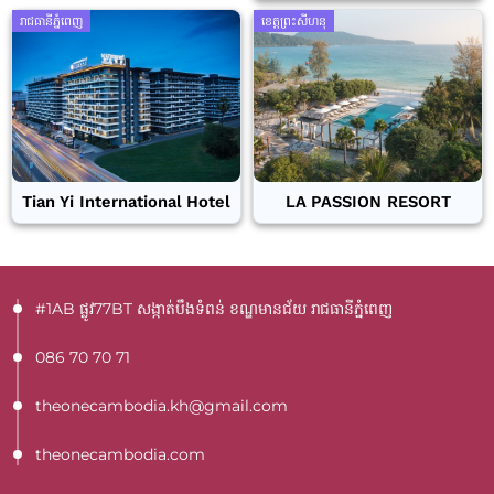
រាជធានីភ្នំពេញ
ខេត្តព្រះសីហនុ
Tian Yi International Hotel
LA PASSION RESORT
#1AB ផ្លូវ77BT​ សង្កាត់បឹងទំពន់ ខណ្ឌមានជ័យ រាជធានីភ្នំពេញ
086 70 70 71
theonecambodia.kh@gmail.com
theonecambodia.com