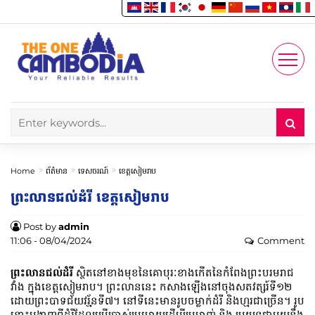
Enjoy
Account
Home
ព័ត៌មាន
ទេសចរណ៍
ខេត្តសៀមរាប
ព្រះលានជល់ដំរី ខេត្តសៀមរាប
Post by
admin
11:06 - 08/04/2024
Comment
ព្រះលានជល់ដំរី
ស្ថិតនៅខាងមុខនៃគោបុរៈខាងកើតនៃកំពែងព្រះបរមរាជ
វាំង ក្នុងខេត្តសៀមរាប។ ព្រះលាននេះ កសាងឡើងនៅចុងសតវត្សរ៍ទី១២
ដោយព្រះបាទជ័យវរ្ម័នទី៧។ នៅទីនេះមានរូបចម្លាក់ដំរី និងហ្មរជាច្រើន។ រូប
នោះបង្ហាញពីដំរីដែលប្រើប្រាស់ប្រមោយដើម្បីប្រមាញ់ និង ប្រយុទ្ធជាមួយនឹង