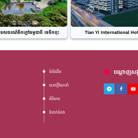
ទេសចរណ៍ទឹកក្តៅធម្មជាតិ ទេទឹកពុះ
Tian Yi International Ho
បណ្តាញសង្
ទំព័រដើម
សេចក្តីណែនាំ
ព័ត៍មាន
ទំនាក់ទំនង