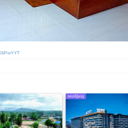
FK6PwYY7
រាជធានីភ្នំពេញ