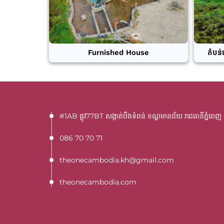
Furnished House
តំបន់
#1AB ផ្លូវ77BT​ សង្កាត់បឹងទំពន់ ខណ្ឌមានជ័យ រាជធានីភ្នំពេញ
086 70 70 71
theonecambodia.kh@gmail.com
theonecambodia.com