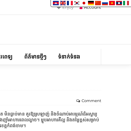
Enjoy
Account
ទីរពេទ្យ
ព័ត៌មានថ្មីៗ
ទំនាក់ទំនង
Comment
មិនធ្លាប់មាន គួរឱ្យស្រឡាញ់ និងចំណាប់អារម្មណ៍ដ៏អស្ចារ្យ
ាហារពេលល្ងាច។ ម្ហូប​អាហារ​គឺ​ល្អ និង​តម្លៃ​ខ្ពស់​សម្រាប់​
 ខេត្តកំពង់ចាម។