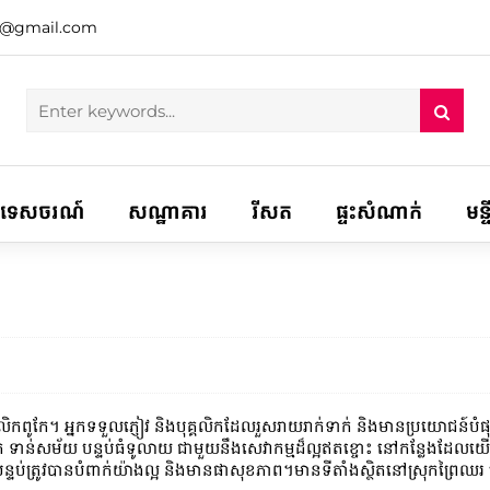
h@gmail.com
ទេសចរណ៍
សណ្ឋាគារ
រីសត
ផ្ទះសំណាក់
មន្
គលិកពូកែ។ អ្នកទទួលភ្ញៀវ និងបុគ្គលិកដែលរួសរាយរាក់ទាក់ និងមានប្រយោជន៍បំផុត 
អាត ទាន់សម័យ បន្ទប់ធំទូលាយ ជាមួយនឹងសេវាកម្មដ៏ល្អឥតខ្ចោះ នៅកន្លែងដែលយើងញ៉ាំអ
ភាព។ បន្ទប់ត្រូវបានបំពាក់យ៉ាងល្អ និងមានផាសុខភាព។មានទីតាំងស្ថិតនៅស្រុកព្រៃឈរ