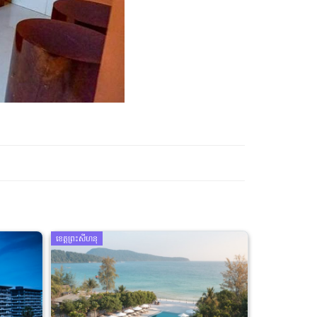
ខេត្តព្រះសីហនុ