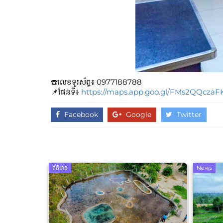
☎️លេខទូរស័ព្ទ៖​​ 0977188788
📌ផែនទី៖
https://maps.app.goo.gl/FMs2QQcza
Facebook
Google
Twitter
ព័ត៌មាន
News