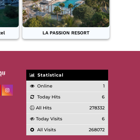
tel
LA PASSION RESORT
គម
Statistical
Online
1
Today Hits
6
All Hits
278332
Today Visits
6
All Visits
268072