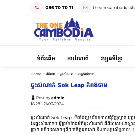
086 70 70 71
theonecambodia.k
ទំព័រដើម
ការណែនាំ
វប្បធម៌ខ្មែរ
Home
ព័ត៌មាន
ផ្ទះសំណាក់
ខេត្តកំពង់ចាម
ផ្ទះសំណាក់​ Sok Leap កំពង់ចាម
Post by
admin
18:28 - 21/03/2024
ផ្ទះសំណាក់​ Sok Leap ទីតាំងល្អ បរិយាកាសជុំវិញស្អាត បុគ្
នៃផ្ទះ​សំណាក់។ អ្វីគ្រប់យ៉ាងអំពីផ្ទះ​សំណាក់​ គឺពិសេស។ វាស្
ប្រាក់ ហើយ​សេវាកម្ម​គឺ​យក​ចិត្ត​ទុក​ដាក់ និង​មាន​ប្រសិទ្ធ