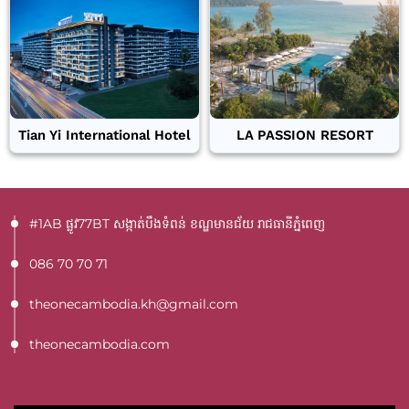
Tian Yi International Hotel
LA PASSION RESORT
#1AB ផ្លូវ77BT​ សង្កាត់បឹងទំពន់ ខណ្ឌមានជ័យ រាជធានីភ្នំពេញ
086 70 70 71
theonecambodia.kh@gmail.com
theonecambodia.com