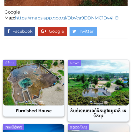
Google
Map:
https://maps.app.goo.gl/DbVca9DDNMC1Dv4H9
Facebook
Google
Twitter
ព័ត៌មាន
News
Furnished House
តំបន់ទេសចរណ៍ទឹកក្តៅធម្មជាតិ ទេ
ទឹកពុះ
រាជធានីភ្នំពេញ
ខេត្តព្រះសីហនុ