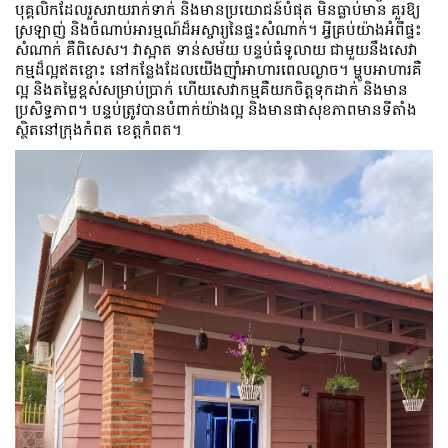
បុគ្គលិកដែលរួសរាយរាក់ទាក់ និងមានប្រយោជន៍បំផុត មិនធ្លាប់មាន គួរឱ្យ
ស្រឡាញ់ និងចំណាប់អារម្មណ៍ដ៏អស្ចារ្យនៃផ្ទះ​សំណាក់។ អ្វីគ្រប់យ៉ាងអំពីផ្ទះ​
សំណាក់​ គឺពិសេស។ វាស្អាត ទាន់សម័យ បន្ទប់ធំទូលាយ ជាមួយនឹងសេវា
កម្មដ៏ល្អឥតខ្ចោះ នៅកន្លែងដែលយើងញ៉ាំអាហារពេលល្ងាច។ ម្ហូប​អាហារ​គឺ​
ល្អ និង​តម្លៃ​ខ្ពស់​សម្រាប់​ប្រាក់ ហើយ​សេវាកម្ម​គឺ​យក​ចិត្ត​ទុក​ដាក់ និង​មាន​
ប្រសិទ្ធភាព។ បន្ទប់ត្រូវបានបំពាក់យ៉ាងល្អ និងមានផាសុខភាពមានទីតាំង
ស្ថិតនៅក្រុងកំពត ខេត្តកំពត។