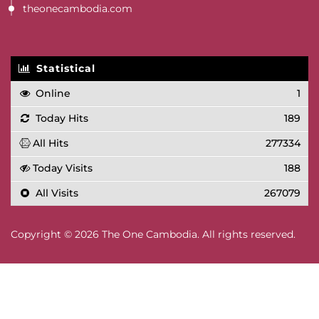
theonecambodia.com
Statistical
Online
1
Today Hits
189
All Hits
277334
Today Visits
188
All Visits
267079
Copyright © 2026 The One Cambodia. All rights reserved.