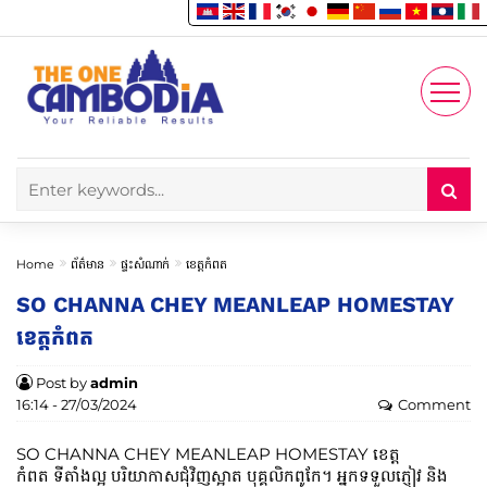
Enjoy
Account
Home
ព័ត៌មាន
ផ្ទះសំណាក់
ខេត្តកំពត
SO CHANNA CHEY MEANLEAP HOMESTAY
ខេត្តកំពត
Post by
admin
16:14 - 27/03/2024
Comment
SO CHANNA CHEY MEANLEAP HOMESTAY ខេត្ត
កំពត ទីតាំងល្អ បរិយាកាសជុំវិញស្អាត បុគ្គលិកពូកែ។ អ្នកទទួលភ្ញៀវ និង