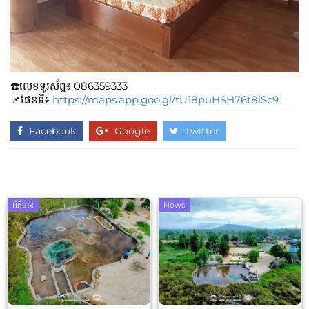
☎️លេខទូរស័ព្ទ៖​​ 086359333
📌ផែនទី៖
https://maps.app.goo.gl/tU18puHSH76t8iSc9
Facebook
Google
Twitter
ព័ត៌មាន
News