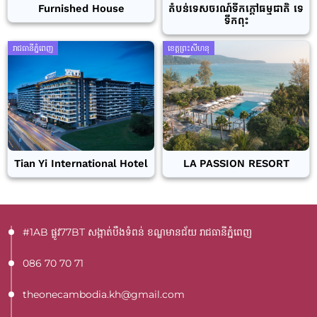
Furnished House
តំបន់ទេសចរណ៍ទឹកក្តៅធម្មជាតិ ទេ
ទឹកពុះ
រាជធានីភ្នំពេញ
ខេត្តព្រះសីហនុ
Tian Yi International Hotel
LA PASSION RESORT
#1AB ផ្លូវ77BT​ សង្កាត់បឹងទំពន់ ខណ្ឌមានជ័យ រាជធានីភ្នំពេញ
086 70 70 71
theonecambodia.kh@gmail.com