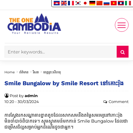
Enjoy
Account
Home
ព័ត៌មាន
រីសត
ខេត្តព្រះសីហនុ
Smile Bungalow by Smile Resort នៅកោះរ៉ុង
Post by
admin
10:20 - 30/03/2024
Comment
ការស្វែងរកសណ្ឋាគារខ្នាតតូចដែលសាកសមនឹងតម្លៃសមរម្យនៅកោះរ៉ុង
មិនចាំបាច់ពិបាកទេ។ សូមស្វាគមន៍មកកាន់ Smile Bungalow ដែលជា
ជម្រើសដ៏ល្អសម្រាប់អ្នកដំណើរដូចជាអ្នក។