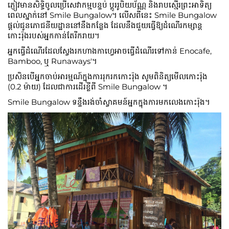
ភ្ញៀវមានសិទ្ធិចូលប្រើសេវាកម្មបន្ទប់ ប្តូររូបិយប័ណ្ណ និងរាបស្មើរព្រះអាទិត្យ
ពេលស្នាក់នៅ Smile Bungalow។ លើសពីនេះ Smile Bungalow
ផ្តល់ជូនភោជនីយដ្ឋាននៅនឹងកន្លែង ដែលនឹងជួយធ្វើឱ្យដំណើរកម្សាន្ត
កោះរ៉ុងរបស់អ្នកកាន់តែរីករាយ។
អ្នកធ្វើដំណើរដែលស្វែងរកហាងកាហ្វេអាចធ្វើដំណើរទៅកាន់ Enocafe,
Bamboo, ឬ Runaways'។
ប្រសិនបើអ្នកចាប់អារម្មណ៍ក្នុងការរុករកកោះរ៉ុង សូមពិនិត្យមើលកោះរ៉ុង
(0.2 ម៉ាយ) ដែលជាការដើរខ្លីពី Smile Bungalow ។
Smile Bungalow ទន្ទឹងរង់ចាំស្វាគមន៍អ្នកក្នុងការមកលេងកោះរ៉ុង។