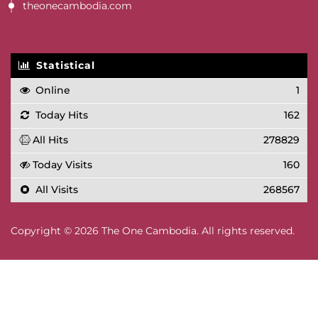
theonecambodia.com
Statistical
Online
1
Today Hits
162
All Hits
278829
Today Visits
160
All Visits
268567
Copyright © 2026 The One Cambodia. All rights reserved.