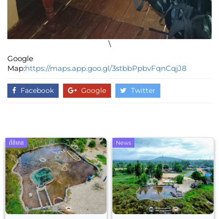
\
Google
Map:
https://maps.app.goo.gl/3stbbPpbvFqnCqjJ8
Facebook
Google
Twitter
ព័ត៌មាន
News