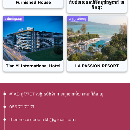
Furnished House
តំបន់ទេសចរណ៍ទឹកក្តៅធម្មជាតិ ទេ
ទឹកពុះ
រាជធានីភ្នំពេញ
ខេត្តព្រះសីហនុ
Tian Yi International Hotel
LA PASSION RESORT
#1AB ផ្លូវ77BT​ សង្កាត់បឹងទំពន់ ខណ្ឌមានជ័យ រាជធានីភ្នំពេញ
086 70 70 71
theonecambodia.kh@gmail.com