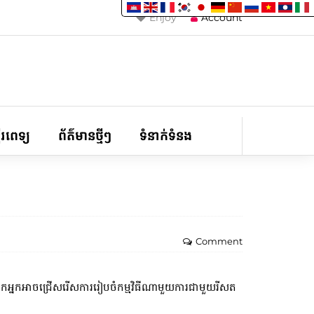
Enjoy
Account
ទីរពេទ្យ
ព័ត៌មានថ្មីៗ
ទំនាក់ទំនង
Comment
 លោកអ្នកអាចជ្រើសរើសការរៀបចំកម្មវិធីណាមួយការជាមួយរីសត