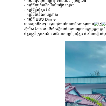
- កម្មវិធីជួបជុំមិត្តភ័ក្រ្ត ក្រុមការងារ រឺ ក្រុមគ្រួសារ
- កម្មវិធីខួបកំណើត រឺជប់លៀង ផ្សេងៗ
- កម្មវិធីប្រជុំតូច រឺ ធំ
- កម្មវិធីតែនិងកាហ្វេនានា
- កម្មវិធី BBQ Dinner
លោកអ្នកនិងទទួលបាននូវភាពរីករាយនិងផាសុខភាព
ស៊ីប្រ៊ីស រីសត មានទីតាំងស្ថិតនៅតាមបណ្តោយឆ្នេរអូត្រេះ 
មិត្តភក្រ្តរឺ ក្រុមការងារ យើងមានបន្ទប់ប្រជុំតូច ធំ សំរាប់