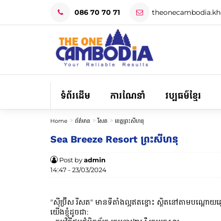
086 70 70 71
theonecambodia.k
ទំព័រដើម
ការណែនាំ
វប្បធម៌ខ្មែរ
Home
ព័ត៌មាន
រីសត
ខេត្តព្រះសីហនុ
Sea Breeze Resort ព្រះសីហនុ
Post by
admin
14:47 - 23/03/2024
"ស៊ីប្រ៊ីស រីសត" មានទីតាំងល្អឥតខ្ចោះ ស្ថិតនៅតាមបណ្តោ
យើងខ្ញុំដូចជា: