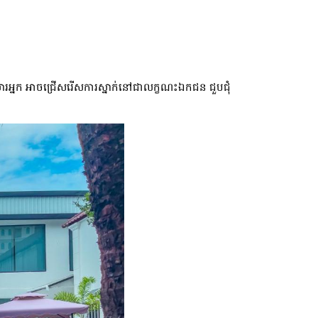
ួសារអ្នក អាចជ្រើសរើសការស្នាក់នៅជាលក្ខណះឯកជន ជួបជុំ