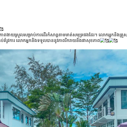
ផ្តល់ភាពងាយស្រួលសម្រាប់ការដើរកំសាន្តតាមមាត់សមុទ្រផងដែរ។ លោកអ្នកនិងគ្រ
រៀបចំគ្រប់តំរូវការ​ លោកអ្នកនិងទទួលបាននូវភាពរីករាយនិងផាសុខភាព