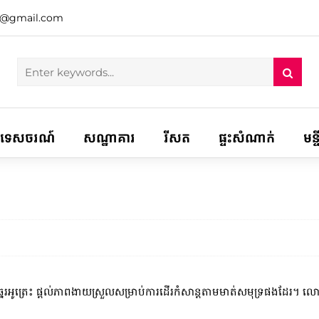
h@gmail.com
ទេសចរណ៍
សណ្ឋាគារ
រីសត
ផ្ទះសំណាក់
មន្
យឆ្នេរអូត្រេះ ផ្តល់ភាពងាយស្រួលសម្រាប់ការដើរកំសាន្តតាមមាត់សមុទ្រផងដែរ។