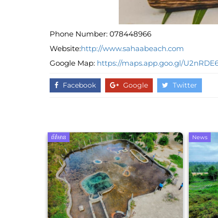
Phone Number: 078448966
Website:
http://www.sahaabeach.com
Google Map:
https://maps.app.goo.gl/U2nRD
Facebook
Google
Twitter
ព័ត៌មាន
News