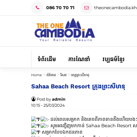
086 70 70 71
theonecambodia.k
ទំព័រដើម
ការណែនាំ
វប្បធម៌ខ្មែរ
Home
ព័ត៌មាន
រីសត
ខេត្តព្រះសីហនុ
Sahaa Beach Resort ក្រុងព្រះសីហនុ
Post by
admin
10:15 - 25/03/2024
ដល់​ពេល​សម្រាក និង​គេច​ពី​ភាព​តានតឹង​ហើយ​បង
សូមអញ្ជើញមកកាន់ Sahaa Beach Resort សម្រ
សម្រាកបែបឯកជនភាព