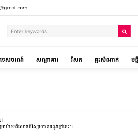
h@gmail.com
ទេសចរណ៍
សណ្ឋាគារ
រីសត
ផ្ទះសំណាក់
មន្
ៗ!
ាប់បទពិសោធន៍វិស្សមកាលរដូវក្តៅនេះ។