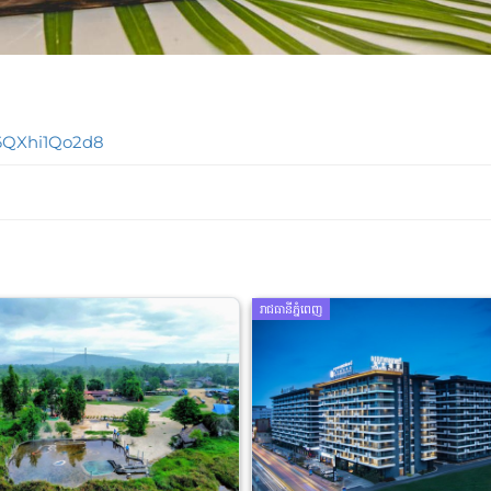
E6QXhi1Qo2d8
រាជធានីភ្នំពេញ