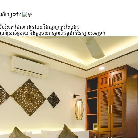
្រ​ហើយ​ឬ​នៅ?
ចរីសត ដែលនៅទៅមុខនឹងឆ្នេរអូត្រេះតែម្តង។
មណ៍ស្រស់ស្រាយ និងស្រូបយកខ្យល់ពីធម្មជាតិនៃខ្យល់សមុទ្រ។