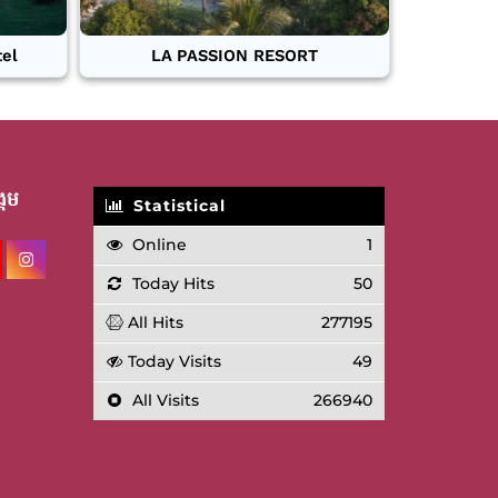
tel
LA PASSION RESORT
គម
Statistical
Online
1
Today Hits
50
All Hits
277195
Today Visits
49
All Visits
266940