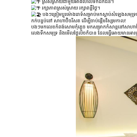
ស្រស់ស្រាយជាមួយអាងហែលទឹកឯកជន។
រក្សាភាពស្រស់ស្រាយ រក្សាពន្លឺថ្ងៃ។
បងៗត្រៀម​ប្តូរ​ម៉ោង​រោទ៍​សម្រាប់​មកស្តាប់សំឡេង​សមុទ
កក់បន្ទប់នៅ សាហាប៊ិចរីសត ដើម្បីចាប់ផ្តើមវិស្សមកាល!
បងៗមកលេខកំពង់សោមកុំភ្លេច មកសម្រាកកំសាន្តនៅសាហាប៊ិ
លេងទឹកសមុទ្រ និងមើលថ្ងៃលិចក៏បាន ដែលធ្វើអោយ​មាន​អារម្