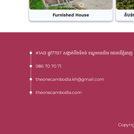
Furnished House
តំបន់
#1AB ផ្លូវ77BT​ សង្កាត់បឹងទំពន់ ខណ្ឌមានជ័យ រាជធានីភ្នំពេញ
086 70 70 71
theonecambodia.kh@gmail.com
theonecambodia.com
Copyrig