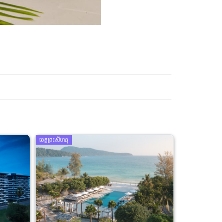
ខេត្តព្រះសីហនុ