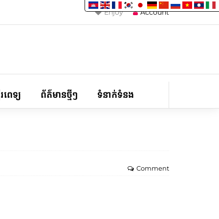
Enjoy
Account
ទីរពេទ្យ
ព័ត៌មានថ្មីៗ
ទំនាក់ទំនង
Comment