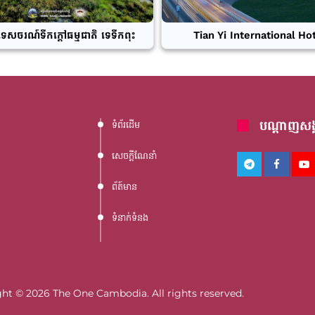
ទេសចរណ៍ទឹកក្តៅធម្មជាតិ ទេទឹកពុះ
Tian Yi International Ho
បណ្តាញសង្
ទំព័រដើម
សេចក្តីណែនាំ
ព័ត៍មាន
ទំនាក់ទំនង
ht © 2026 The One Cambodia. All rights reserved.