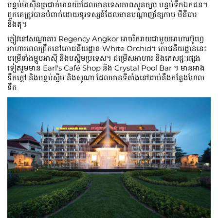
បន្ទប់ម៉ាស៊ីនត្រជាក់មានយ៉រដែលមានទេសភាពសួនច្បារ បន្ទប់ទឹកឯកជន។
ពួកគេត្រូវបានបំពាក់ដោយទូរទស្សន៍ដែលមានបណ្តាញខ្សែកាប មីនីបារ
និងតុ។
ភ្ញៀវនៅសណ្ឋាគារ Regency Angkor អាចរីករាយជាមួយអាហារប៊ូហ្វេ
អាហារពេលព្រឹកនៅភោជនីយដ្ឋាន White Orchid។ ភោជនីយដ្ឋាននេះ
បម្រើទាំងម្ហូបអាស៊ី និងបស្ចិមប្រទេស។ ជម្រើសអាហារ និងភេសជ្ជៈផ្សេង
ទៀតរួមមាន Earl's Café Shop និង Crystal Pool Bar ។ មានអាង
ទឹកក្តៅ និងបន្ទប់ស្ទីម និងសូណា ដែលមានទីតាំងនៅជាប់នឹងកន្លែងហែល
ទឹក