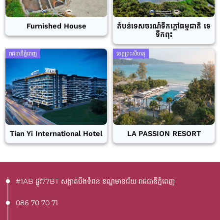
Furnished House
តំបន់ទេសចរណ៍ទឹកក្តៅធម្មជាតិ ទេ
ទឹកពុះ
រាជធានីភ្នំពេញ
ខេត្តព្រះសីហនុ
Tian Yi International Hotel
LA PASSION RESORT
#1AB ផ្លូវ77BT​ សង្កាត់បឹងទំពន់ ខណ្ឌមានជ័យ រាជធានីភ្នំពេញ
086 70 70 71