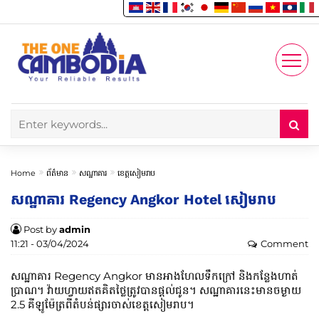
Enjoy
Account
Home
ព័ត៌មាន
សណ្ឋាគារ
ខេត្តសៀមរាប
សណ្ឋាគារ Regency Angkor Hotel សៀមរាប
Post by
admin
11:21 - 03/04/2024
Comment
សណ្ឋាគារ Regency Angkor មានអាងហែលទឹកក្រៅ និងកន្លែងហាត់
ប្រាណ។ វ៉ាយហ្វាយឥតគិតថ្លៃត្រូវបានផ្តល់ជូន។ សណ្ឋាគារនេះមានចម្ងាយ
2.5 គីឡូម៉ែត្រពីតំបន់ផ្សារចាស់ខេត្តសៀមរាប។