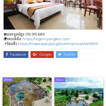
☎️លេខទូរស័ព្ទ៖​​ 015 915 689
🌍គេហទំព័រ៖
https://regencyangkor.com
📌ផែនទី៖
https://maps.app.goo.gl/eiaHmpnwqVVaN8it5
Facebook
Google
Twitter
ព័ត៌មាន
News