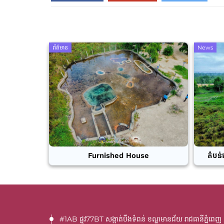
ព័ត៌មាន
News
Furnished House
តំបន់
#1AB ផ្លូវ77BT​ សង្កាត់បឹងទំពន់ ខណ្ឌមានជ័យ រាជធានីភ្នំពេញ