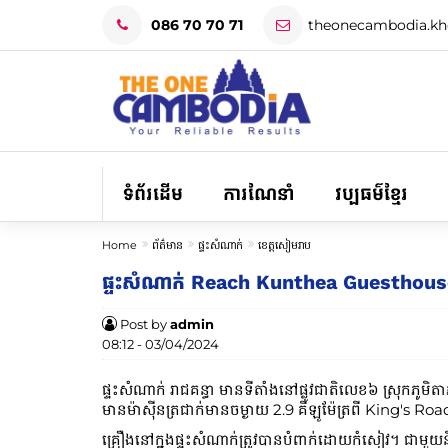
086 70 70 71
theonecambodia.k
ទំព័រដើម
ការណែនាំ
វប្បធម៌ខ្មែរ
Home
ព័ត៌មាន
ផ្ទះសំណាក់
ខេត្តសៀមរាប
ផ្ទះសំណាក់​ Reach Kunthea Guesthou
Post by
admin
08:12 - 03/04/2024
ផ្ទះសំណាក់ រាជគន្ធា មានទីតាំងនៅផ្លូវជាតិលេខ៦ ស្រុកភូមិតាភ
មានម៉ាស៊ីនត្រជាក់មានចម្ងាយ 2.9 គីឡូម៉ែត្រពី King's Ro
គ្រឿងនៅក្នុងផ្ទះសំណាក់ត្រូវបានបំពាក់ដោយកំសៀវ។ ជាមួយ