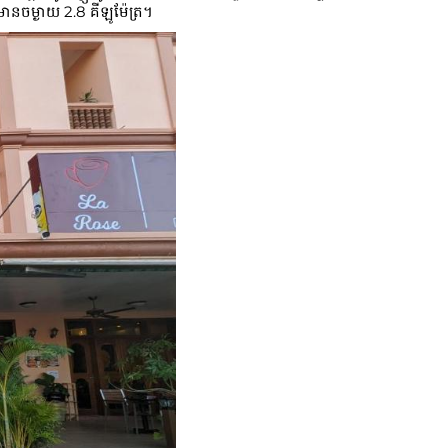
ានចម្ងាយ 2.8 គីឡូម៉ែត្រ។