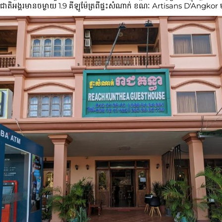
ជាតិអង្គរមានចម្ងាយ 1.9 គីឡូម៉ែត្រពីផ្ទះសំណាក់ ខណៈ Artisans D'Angkor ម