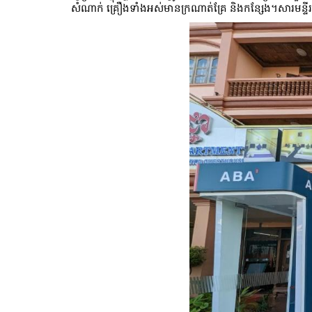
សំណាក់ គ្រឿងទាំងអស់មានក្រណាត់គ្រែ និងកន្សែង។សារមន្ទីរ