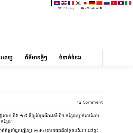
Enjoy
Account
ទីរពេទ្យ
ព័ត៌មានថ្មីៗ
ទំនាក់ទំនង
Comment
រះអង្គចោម និង ១.៨ គីឡូម៉ែត្រពីរាជសីហ៍។ កន្លែងស្នាក់នៅដែល
ងកន្លែង។
់ក៏ផ្តល់ជូនភ្ញៀវនូវ WiFi ដោយឥតគិតថ្លៃផងដែរ។ នៅផ្ទះ