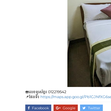
☎️លេខទូរស័ព្ទ៖​​ 012219542
📌ផែនទី៖
https://maps.app.goo.gl/Pb1GJNfXG6s
Facebook
Google
Twitter