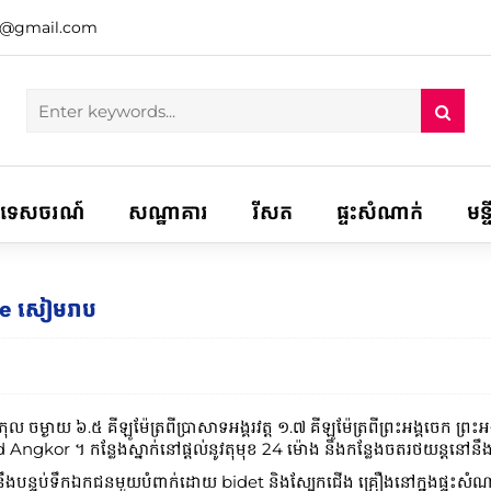
h@gmail.com
ទេសចរណ៍
សណ្ឋាគារ
រីសត
ផ្ទះសំណាក់
មន្
se សៀមរាប
ុល ចម្ងាយ ៦.៥ គីឡូម៉ែត្រពីប្រាសាទអង្គរវត្ត ១.៧ គីឡូម៉ែត្រពីព្រះអង្គចេក ព្
ad Angkor ។ កន្លែងស្នាក់នៅផ្តល់នូវតុមុខ 24 ម៉ោង និងកន្លែងចតរថយន្តនៅនឹ
នឹងបន្ទប់ទឹកឯកជនមួយបំពាក់ដោយ bidet និងស្បែកជើង គ្រឿងនៅក្នុងផ្ទះសំណាក