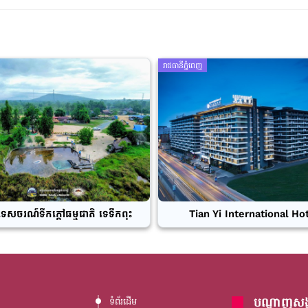
រាជធានីភ្នំពេញ
ទេសចរណ៍ទឹកក្តៅធម្មជាតិ ទេទឹកពុះ
Tian Yi International Ho
បណ្តាញសង្
ទំព័រដើម