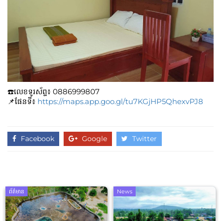
☎️លេខទូរស័ព្ទ៖​​ 0886999807
📌ផែនទី៖​
https://maps.app.goo.gl/tu7KGjHP5QhexvPJ8
Facebook
Google
Twitter
ព័ត៌មាន
News