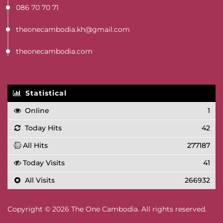
086 70 70 71
theonecambodia.kh@gmail.com
theonecambodia.com
Statistical
Online
1
Today Hits
42
All Hits
277187
Today Visits
41
All Visits
266932
Copyright © 2026 The One Cambodia. All rights reserved.