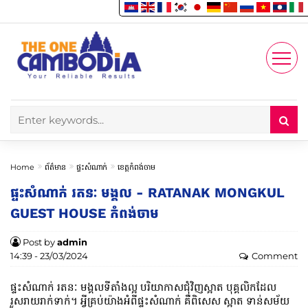
Enjoy
Account
Home
ព័ត៌មាន
ផ្ទះសំណាក់
ខេត្តកំពង់ចាម
ផ្ទះ​សំណាក់​ រតនៈ​ មង្គល​ -​ RATANAK MONGKUL
GUEST HOUSE កំពង់ចាម
Post by
admin
14:39 - 23/03/2024
Comment
ផ្ទះ​សំណាក់​ រតនៈ​ មង្គលទីតាំងល្អ បរិយាកាសជុំវិញស្អាត បុគ្គលិកដែល
រួសរាយរាក់ទាក់។ អ្វីគ្រប់យ៉ាងអំពីផ្ទះ​សំណាក់​ គឺពិសេស ស្អាត ទាន់សម័យ