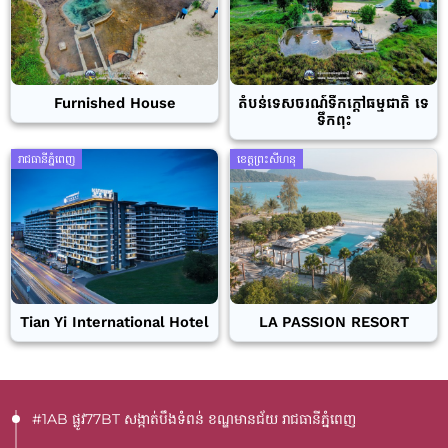
Furnished House
តំបន់ទេសចរណ៍ទឹកក្តៅធម្មជាតិ ទេ
ទឹកពុះ
រាជធានីភ្នំពេញ
ខេត្តព្រះសីហនុ
Tian Yi International Hotel
LA PASSION RESORT
#1AB ផ្លូវ77BT​ សង្កាត់បឹងទំពន់ ខណ្ឌមានជ័យ រាជធានីភ្នំពេញ