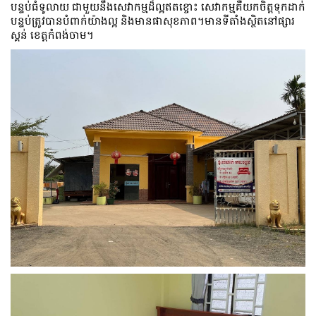
បន្ទប់ធំទូលាយ ជាមួយនឹងសេវាកម្មដ៏ល្អឥតខ្ចោះ ​សេវាកម្ម​គឺ​យក​ចិត្ត​ទុក​ដាក់
បន្ទប់ត្រូវបានបំពាក់យ៉ាងល្អ និងមានផាសុខភាព។មានទីតាំងស្ថិតនៅផ្សារ
ស្គន់ ខេត្តកំពង់ចាម។