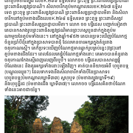
នៅតួប៉មខាងត្បូង លេខK.២៦៦ ឧទ្ទិសទេព ព្រះពុទ្ធ ព្រះពោធិសត្វវជ្របាណិ
ព្រះពោធិសត្វវជ្របាណិ។ សិលាចារឹកតួប៉មកណ្តាលលេខK.២៦៧ ឧទ្ទិស
ទេព ព្រះពុទ្ធ ព្រះពោធិសត្វវជ្របាណិ ព្រះពោធិសត្វប្រាជ្ញាបារមីតា និងសិលា
ចារឹកនៅតួប៉មខាងជើងលេខK.២៦៨ ឧទ្ទិសទេព ព្រះពុទ្ធ ព្រះពោធិសត្វវ
ជ្របាណិ ព្រះពោធិសត្វប្រាជ្ញាបារមីតា។ លោក ចច ហ្សឺដេស បញ្ជាក់ទៀតថា
គេបានកសាងរូបព្រះពោធិសត្វវជ្រណិមានព្រះហស្តបួនដាក់ក្នុងតួប៉ម
ណាមួយនៃតួប៉មទាំងនេះ
។ នៅក្នុងឆ្នាំ១៩៥២ គេបានប្រទះឃើញបំណែកថ្ម
ចំនួនប្រាំបីដុំនៅក្នុងប្រាសាទបាតជុំ ដែលមានចារអក្សរក្នុងគំនូររាង
ចតុកោណស្មើ។ គេក៏ប្រទះឃើញបំណែកថ្មមានឆ្លាក់រូបគ្រប់រន្ទះ(វជ្រ)នៅ
តួប៉មខាងជើងដែរ។ ពេលដែលគេផ្គុំបំណែកថ្មទាំងនោះ គេអាចបានគំនូររាង
ចតុកោណកែងស្មើពេញលេញពីរឬបី។ លោកចច ហ្សឺដេសបានសាល្បផ្គុំ
បំណែងនេះ និងគូរអក្សរទាំងនោះឡើងវិញ។ គាត់បាននិយាយអំពី ហ្ឬតបទ្ម
(បណ្តូលឈូន?) ដែលទាកទងនឹងសិលាចារឹកទាំងបីនៃប្រាសាទ៖
ហ្ឬតបទ្ម(ប៉មកណ្តាលឃ្លាទី៣៣) ស្វហ្ឬទ (ប៉មខាងត្បូងឃ្លាទី១៩)
និងហ្ឬន្នីរជ (ប៉មខាងជើង ឃ្លាទី៣៧)។ លោកចច ហ្សឺដេសគិតថាបំណែក
ទាំងនេះអាចជាយ័ន្ត
។