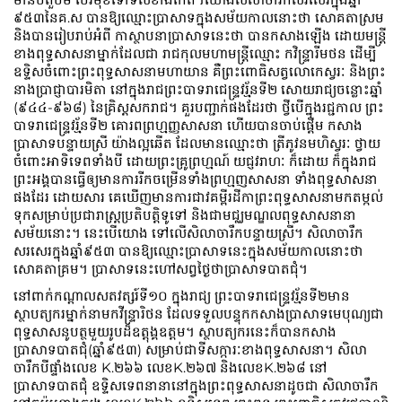
៩៥៣នៃគ.ស បានឱ្យឈ្មោះប្រាសាទក្នុងសម័យកាលនោះថា សោគតាស្រម
និងបានរៀបរាប់អំពី កាស្ថាបនាប្រាសាទនេះថា បានកសាងឡើង ដោយមន្រ្តី
ខាងពុទ្ធសាសនាម្នាក់ដែលជា រាជកុលមហាមន្ត្រីឈ្មោះ កវិន្រ្ទារីមថន ដើម្បី
ឧទ្ទិសចំពោះព្រះពុទ្ធសាសនាមហាយាន គឺព្រះពោធិសត្វលោកេស្វរៈ និងព្រះ
នាងប្រាជ្ញាបារមិតា នៅក្នុងរាជព្រះបាទរាជេន្ទ្រវរ្ម័នទី២ សោយរាជ្យចន្លោះឆ្នាំ
(៩៤៤-៩៦៨) នៃគ្រិស្តសករាជ។ គួរបញ្ជាក់ផងដែរថា ថ្វីបើក្នុងរជ្ជកាល ព្រះ
បាទរាជេន្ទ្រវរ្ម័នទី២ គោរពព្រហ្មញ្ញសាសនា ហើយបានចាប់ផ្តើម កសាង
ប្រាសាទបន្ទាយស្រី យ៉ាងល្អឆើត ដែលមានឈ្មោះថា ត្រីភូវនមហិស្វរៈ ថ្វាយ
ចំពោះអាទិទេពទាំងបី ដោយព្រះគ្រូព្រហ្មណ៍ យជ្ញវរាហៈ ក៏ដោយ ក៏ក្នុងរាជ
ព្រះអង្គបានធ្វើឲ្យមានការរីកចម្រើនទាំងព្រហ្មញសាសនា ទាំងពុទ្ធសាសនា
ផងដែរ ដោយសារ គេឃើញមានការជាវគម្ពីរដីកាព្រះពុទ្ធសាសនាមកតម្កល់
ទុកសម្រាប់ប្រជារាស្ត្រប្រតិបត្តិទូទៅ និងជាមជ្ឈមណ្ឌលពុទ្ធសាសនានា
សម័យនោះ។ នេះបើយោង ទៅលើសិលាចារឹកបន្ទាយស្រី។ សិលាចារឹក
សរសេរក្នុងឆ្នាំ៩៥៣ បានឱ្យឈ្មោះប្រាសាទនេះក្នុងសម័យកាលនោះថា
សោគតាគ្រម។ ប្រាសាទនេះហៅសព្វថ្ងៃថាប្រាសាទបាតជុំ
។
នៅពាក់កណ្តាលសតវត្សរ៍ទី១០ ក្នុងរាជ្យ ព្រះបាទរាជេន្ទ្រវរ្ម័នទី២មាន
ស្ថាបត្យករម្នាក់នាមកវីន្ទ្រារិថន ដែលទទួលបន្ទុកកសាងប្រាសាទមេបុណ្យជា
ពុទ្ធសាសនូបត្ថមួយរូបដ៏ឧត្តុង្គឧត្តម
។ ស្ថាបត្យករនេះក៏បានកសាង
ប្រាសាទបាតជុំ(ឆ្នាំ៩៥៣) សម្រាប់ជាទីសក្ការៈខាងពុទ្ធសាសនា។ សិលា
ចារឹកបីផ្ទាំងលេខ K.២៦៦ លេខK.២៦៧ និងលេខK.២៦៨ នៅ
ប្រាសាទបាតជុំ ឧទ្ទិសទេពនានានៅក្នុងព្រះពុទ្ធសាសនាដូចជា សិលាចារឹក