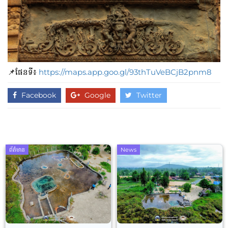
📌ផែនទី៖
https://maps.app.goo.gl/93thTuVeBCjB2pnm8
Facebook
Google
Twitter
ព័ត៌មាន
News