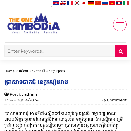
Enjoy
Account
Home
ព័ត៌មាន
ទេសចរណ៍
ខេត្តសៀមរាប
ប្រាសាទបាតជុំ ខេត្តសៀមរាប
Post by
admin
12:54 - 08/04/2024
Comment
ប្រាសាទបាតជុំ មានទីតាំងស្ថិតនៅខាងត្បូងស្រះស្រង់ ចម្ងាយប្រមាណ
៣០០ម៉ែត្រ ចូលទៅតាមផ្លូវបឹងមាលាចូលតាមផ្លូវបុរាណ ដែលស្ថិតនៅភូមិ
ក្រវ៉ាន់ សង្កាត់អង្គរធំ ខេត្តសៀមរាប។ ប្រាសាទនេះស្ថាបនាឡើងអំពីឥដ្ឋ
មានបីតួប៉ម បែរមុខទៅទិសខាងកើត។យោងសិលាចារឹកសរសេរក្នុងឆ្នាំ