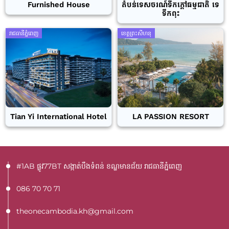
Furnished House
តំបន់ទេសចរណ៍ទឹកក្តៅធម្មជាតិ ទេ
ទឹកពុះ
រាជធានីភ្នំពេញ
ខេត្តព្រះសីហនុ
Tian Yi International Hotel
LA PASSION RESORT
#1AB ផ្លូវ77BT​ សង្កាត់បឹងទំពន់ ខណ្ឌមានជ័យ រាជធានីភ្នំពេញ
086 70 70 71
theonecambodia.kh@gmail.com