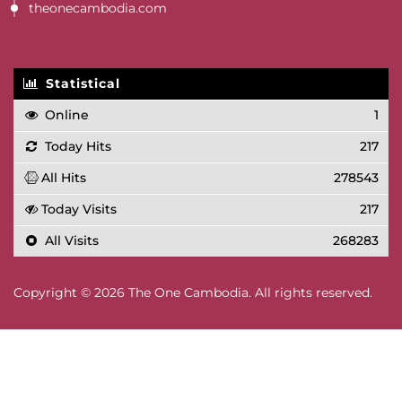
theonecambodia.com
Statistical
Online
1
Today Hits
217
All Hits
278543
Today Visits
217
All Visits
268283
Copyright © 2026 The One Cambodia. All rights reserved.