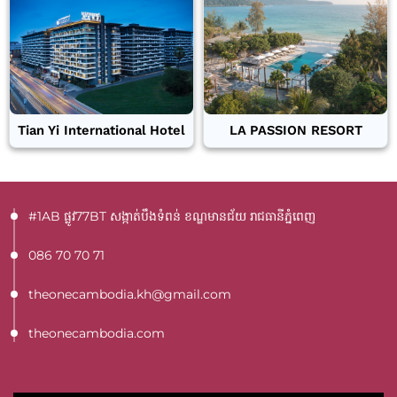
Tian Yi International Hotel
LA PASSION RESORT
#1AB ផ្លូវ77BT​ សង្កាត់បឹងទំពន់ ខណ្ឌមានជ័យ រាជធានីភ្នំពេញ
086 70 70 71
theonecambodia.kh@gmail.com
theonecambodia.com