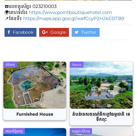
☎️លេខទូរស័ព្ទ៖​​ 023210003
🌍គេហទំព័រ៖
https://www.pointboutiquehotel.com
📌ផែនទី៖
https://maps.app.goo.gl/wefCcyP2HJkE51TB9
Facebook
Google
Twitter
ព័ត៌មាន
News
Furnished House
តំបន់ទេសចរណ៍ទឹកក្តៅធម្មជាតិ ទេ
ទឹកពុះ
រាជធានីភ្នំពេញ
ខេត្តព្រះសីហនុ