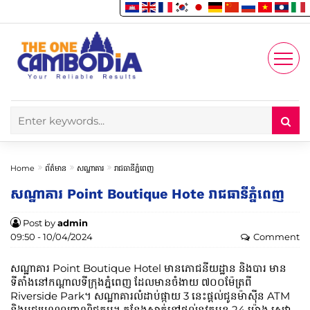
Enjoy
Account
Home
ព័ត៌មាន
សណ្ឋាគារ
រាជធានីភ្នំពេញ
សណ្ឋាគារ Point Boutique Hote រាជធានីភ្នំពេញ
Post by
admin
09:50 - 10/04/2024
Comment
សណ្ឋាគារ Point Boutique Hotel មានភោជនីយដ្ឋាន និងបារ មាន
ទីតាំងនៅកណ្តាលទីក្រុងភ្នំពេញ ដែលមានចំងាយ ៧០០ម៉ែត្រពី
Riverside Park។ សណ្ឋាគារលំដាប់ផ្កាយ 3 នេះផ្តល់ជូនម៉ាស៊ីន ATM
និងមជ្ឈមណ្ឌលពាណិជ្ជកម្ម។ កន្លែងស្នាក់នៅផ្តល់នូវតុមុខ 24 ម៉ោង សេវា