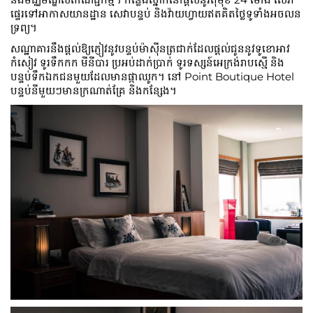
ផ្ទេរទៅអាកាសយានដ្ឋាន សេវាបន្ទប់ និងវ៉ាយហ្វាយឥតគិតថ្លៃទូទាំងអចលន
ទ្រព្យ។
សណ្ឋាគារនឹងផ្តល់ឱ្យភ្ញៀវនូវបន្ទប់ម៉ាស៊ីនត្រជាក់ដែលផ្តល់ជូននូវទូខោអាវ
កំសៀវ ទូរទឹកកក មីនីបារ ប្រអប់ដាក់ប្រាក់ ទូរទស្សន៍អេក្រង់រាបស្មើ និង
បន្ទប់ទឹកឯកជនមួយដែលមានផ្កាឈូក។ នៅ Point Boutique Hotel
បន្ទប់នីមួយៗមានក្រណាត់គ្រែ និងកន្សែង។