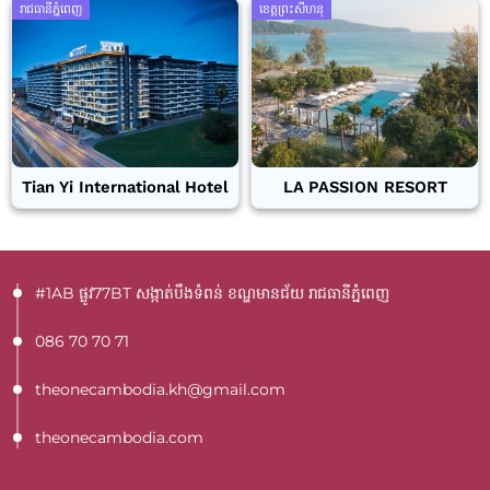
រាជធានីភ្នំពេញ
ខេត្តព្រះសីហនុ
Tian Yi International Hotel
LA PASSION RESORT
#1AB ផ្លូវ77BT​ សង្កាត់បឹងទំពន់ ខណ្ឌមានជ័យ រាជធានីភ្នំពេញ
086 70 70 71
theonecambodia.kh@gmail.com
theonecambodia.com