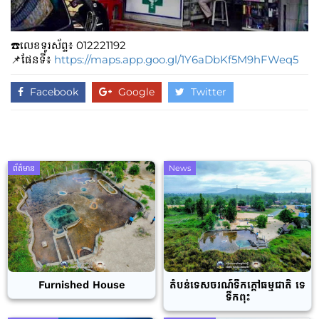
☎️លេខទូរស័ព្ទ៖ 012221192
📌ផែនទី៖
https://maps.app.goo.gl/1Y6aDbKf5M9hFWeq5
Facebook
Google
Twitter
ព័ត៌មាន
News
Furnished House
តំបន់ទេសចរណ៍ទឹកក្តៅធម្មជាតិ ទេ
ទឹកពុះ