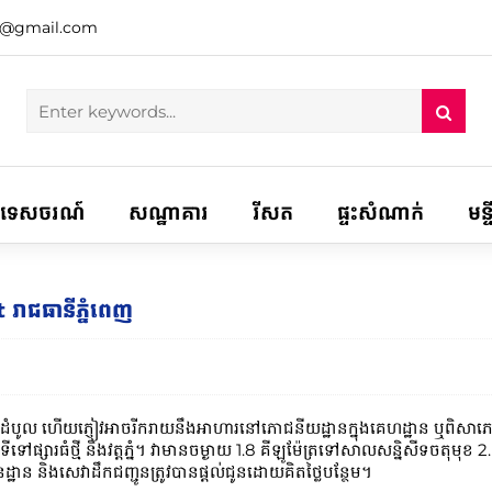
h@gmail.com
ទេសចរណ៍
សណ្ឋាគារ
រីសត
ផ្ទះសំណាក់
មន្
ាជធានីភ្នំពេញ
ល ហើយភ្ញៀវអាចរីករាយនឹងអាហារនៅភោជនីយដ្ឋានក្នុងគេហដ្ឋាន ឬពិសាភេស
 នាទី​ទៅ​ផ្សារ​ធំ​ថ្មី និង​វត្តភ្នំ។ វាមានចម្ងាយ 1.8 គីឡូម៉ែត្រទៅសាលសន្និសី
នដ្ឋាន និងសេវាដឹកជញ្ជូនត្រូវបានផ្តល់ជូនដោយគិតថ្លៃបន្ថែម។