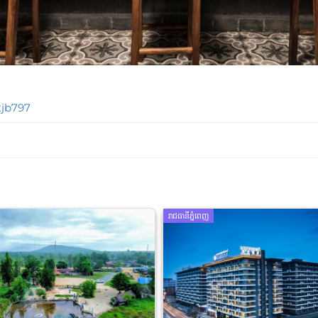
2jb797
រាជធានីភ្នំពេញ