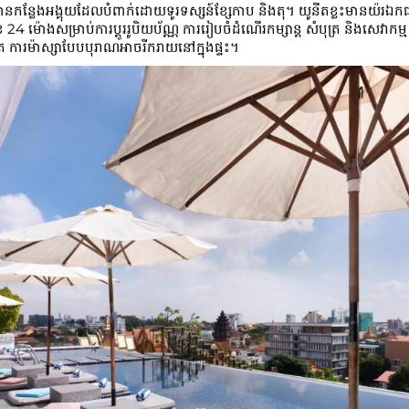
លែងអង្គុយដែលបំពាក់ដោយទូរទស្សន៍ខ្សែកាប និងតុ។ យូនីតខ្លះមានយ៉រឯកជន។ បន្ទប់ទ
24 ម៉ោងសម្រាប់ការប្តូររូបិយប័ណ្ណ ការរៀបចំដំណើរកម្សាន្ត សំបុត្រ និងសេវាកម្ម 
ាងទៀត ការម៉ាស្សាបែបបុរាណអាចរីករាយនៅក្នុងផ្ទះ។