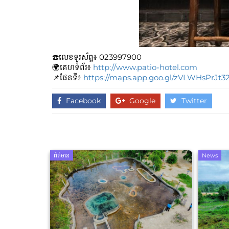
☎️លេខទូរស័ព្ទ៖​​ 023997900
🌍គេហទំព័រ៖
http://www.patio-hotel.com
📌ផែនទី៖
https://maps.app.goo.gl/zVLWHsPrJt3
Facebook
Google
Twitter
ព័ត៌មាន
News