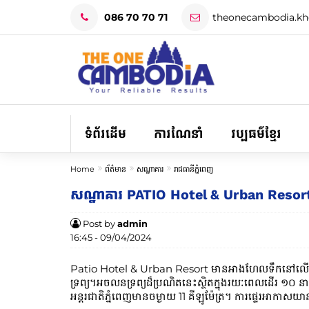
086 70 70 71
theonecambodia.k
ទំព័រដើម
ការណែនាំ
វប្បធម៌ខ្មែរ
Home
ព័ត៌មាន
សណ្ឋាគារ
រាជធានីភ្នំពេញ
សណ្ឋាគារ PATIO Hotel & Urban Resort រ
Post by
admin
16:45 - 09/04/2024
Patio Hotel & Urban Resort មានអាងហែលទឹកនៅលើដំបូ
ទ្រព្យ។អចលនទ្រព្យ​ដ៏​ប្រណិត​នេះ​ស្ថិត​ក្នុង​រយៈពេល​ដើរ ១០
អន្តរជាតិភ្នំពេញមានចម្ងាយ 11 គីឡូម៉ែត្រ។ ការផ្ទេរអាកាសយា