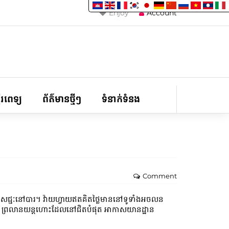
Enjoy
Account
ទីរពេទ្យ
ព័ត៌មានថ្មីៗ
ទំនាក់ទំនង
Comment
ជ្ជៈនៅបារ។ វ៉ាយហ្វាយឥតគិតថ្លៃមាននៅទូទាំងអចលន
ទចតុមុខ 2. ព្រលានយន្តហោះដែលនៅជិតបំផុត អាកាសយានដ្ឋាន