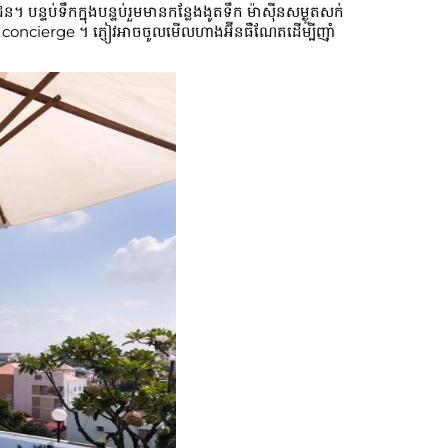
ឹក​ក្នុង​បន្ទប់​រួម​មាន​កន្លែង​ងូតទឹក ម៉ាស៊ីន​សម្ងួត​សក់
concierge ។ ភ្ញៀវ​អាច​ចូល​មើល​ហាង​អ៊ីនធឺណែត​ដើម្បី​ញ៉ាំ​