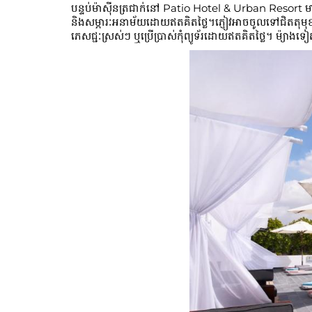
បន្ទប់ម៉ាស៊ីនត្រជាក់នៅ Patio Hotel & Urban Resort មានកន្
និង​សម្ភារៈ​អនាម័យ​ដោយ​ឥត​គិត​ថ្លៃ។ភ្ញៀវអាចចូលទៅជិតតុមុខ 
ភេសជ្ជៈ​ស្រស់ៗ ឬ​ប្រើប្រាស់​កុំព្យូទ័រ​ដោយ​ឥតគិតថ្លៃ។ ម៉្យ