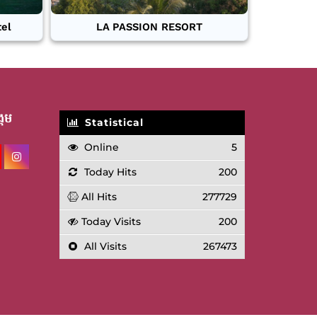
tel
LA PASSION RESORT
គម
Statistical
Online
5
Today Hits
200
All Hits
277729
Today Visits
200
All Visits
267473