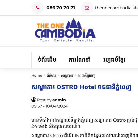
086 70 70 71
theonecambodia.k
ទំព័រដើម
ការណែនាំ
វប្បធម៌ខ្មែរ
Home
ព័ត៌មាន
សណ្ឋាគារ
រាជធានីភ្នំពេញ
សណ្ឋាគារ OSTRO Hotel រាជធានីភ្នំពេញ
Post by
admin
09:57 - 10/04/2024
មានទីតាំងនៅកណ្តាលទីក្រុងភ្នំពេញ សណ្ឋាគារ Ostro ផ្តល់ជ
24 ម៉ោង និងតុទេសចរណ៍។
សណ្ឋាគារ Ostro គឺដើរ 15 នាទីពីកន្លែងទេសចរណ៍ពេញនិយមដូច