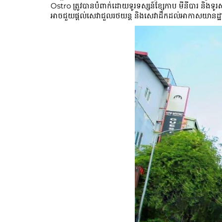
Ostro ត្រូវបានបំពាក់ដោយទូរទស្សន៍ខ្សែកាប មីនីបារ និងទូរ
អាចជួយផ្តល់សេវាជួលរថយន្ត និងសេវាដឹកដល់អាកាសយានដ្ឋា