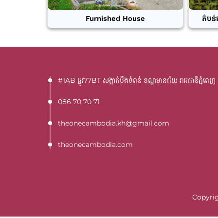
Furnished House
តំបន់
#1AB ផ្លូវ77BT​ សង្កាត់បឹងទំពន់ ខណ្ឌមានជ័យ រាជធានីភ្នំពេញ
086 70 70 71
theonecambodia.kh@gmail.com
theonecambodia.com
Copyrig