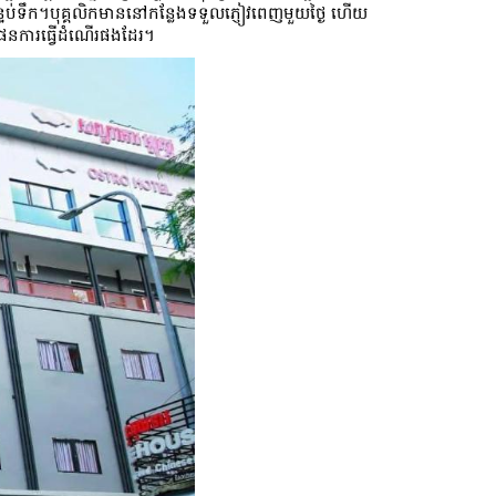
ងបន្ទប់ទឹក។បុគ្គលិកមាននៅកន្លែងទទួលភ្ញៀវពេញមួយថ្ងៃ ហើយ
ផែនការធ្វើដំណើរផងដែរ។