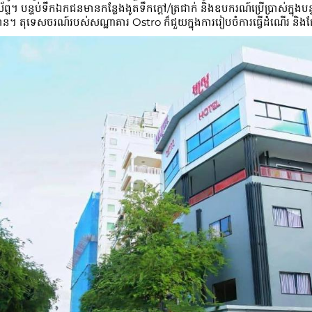
ស័ព្ទ។ បន្ទប់ទឹកឯកជនមានកន្លែងងូតទឹកក្តៅ/ត្រជាក់ និងឧបករណ៍ប្រើប្រាស់ក្នុ
ន។ តុទេសចរណ៍របស់សណ្ឋាគារ Ostro ក៏ជួយក្នុងការរៀបចំការធ្វើដំណើរ និង