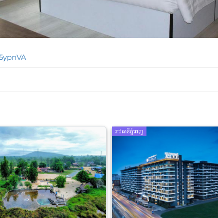
h5ypnVA
រាជធានីភ្នំពេញ