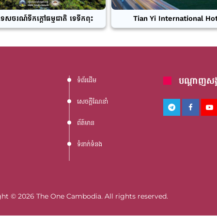
ទេសចរណ៍ទឹកក្តៅធម្មជាតិ ទេទឹកពុះ
Tian Yi International Ho
បណ្តាញសង្
ទំព័រដើម
សេចក្តីណែនាំ
ព័ត៍មាន
ទំនាក់ទំនង
ht © 2026 The One Cambodia. All rights reserved.