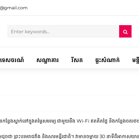
h@gmail.com
ទេសចរណ៍
សណ្ឋាគារ
រីសត
ផ្ទះសំណាក់
មន្
ូនកន្លែងស្នាក់នៅក្នុងតម្លៃសមរម្យ ជាមួយនឹង Wi-Fi ឥតគិតថ្លៃ និងកន្លែងចត
ជា ព្រះបរមរាជវាំង និងសារមន្ទីរជាតិ។ វាមានចម្ងាយ 30 នាទីពីអាកាសយានដ្ឋា