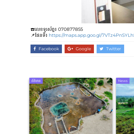
☎️លេខទូរស័ព្ទ៖​​ 070877855
📌ផែនទី៖
https://maps.app.goo.gl/7VTz4PnSYL
Facebook
Google
Twitter
ព័ត៌មាន
News