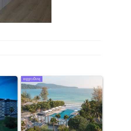
ខេត្តព្រះសីហនុ