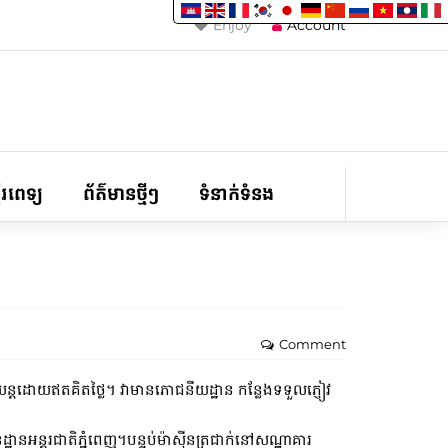
Enjoy
Account
ទីរពេទ្យ
ព័ត៌មានថ្មីៗ
ទំនាក់ទំនង
Comment
រថយន្តដោយឥតគិតថ្លៃ។ វាមានភោជនីយដ្ឋាន កន្លែងទទួលភ្ញៀវ
នអន្តរជាតិភ្នំពេញ។បន្ទប់ម៉ាស៊ីនត្រជាក់នៅសណ្ឋាគារ