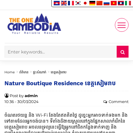
Enjoy
Account
Home
ព័ត៌មាន
ផ្ទះសំណាក់
ខេត្តសៀមរាប
Nature Boutique Residence ខេត្តសៀមរាប
Post by
admin
10:36 - 30/03/2024
Comment
ចំណតរថយន្ត និង Wi-Fi តែងតែឥតគិតថ្លៃ ដូច្នេះអ្នកអាចទាក់ទងមក និង
ទៅតាមដែលអ្នកចង់បាន។ ទីតាំងដ៏ងាយស្រួលនៅក្នុងផ្នែកសាលាកំរើកនៃ
ខេត្តសៀមរាប អចលនទ្រព្យនេះធ្វើឱ្យអ្នកនៅជិតកន្លែងទាក់ទាញ និង
ជម្រើសអាហារដែលគួរឱ្យចាប់អារម្មណ៍។ កុំចាកចេញមុនទៅទស្សនា