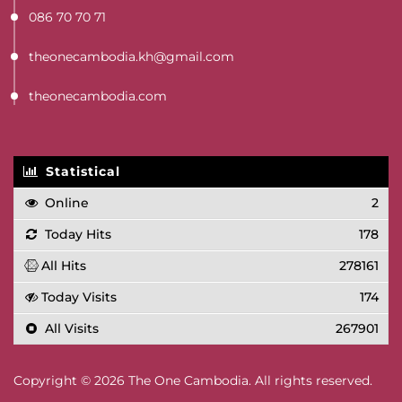
086 70 70 71
theonecambodia.kh@gmail.com
theonecambodia.com
Statistical
Online
2
Today Hits
178
All Hits
278161
Today Visits
174
All Visits
267901
Copyright © 2026 The One Cambodia. All rights reserved.