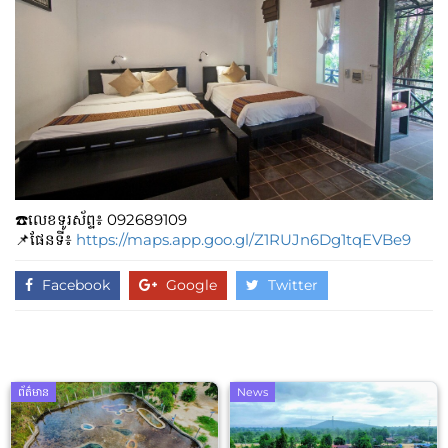
☎️លេខទូរស័ព្ទ៖​​ 092689109
📌ផែនទី៖
https://maps.app.goo.gl/Z1RUJn6Dg1tqEVBe9
Facebook
Google
Twitter
ព័ត៌មាន
News