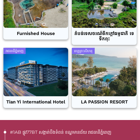
Furnished House
តំបន់ទេសចរណ៍ទឹកក្តៅធម្មជាតិ ទេ
ទឹកពុះ
រាជធានីភ្នំពេញ
ខេត្តព្រះសីហនុ
Tian Yi International Hotel
LA PASSION RESORT
#1AB ផ្លូវ77BT​ សង្កាត់បឹងទំពន់ ខណ្ឌមានជ័យ រាជធានីភ្នំពេញ