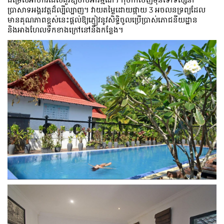
ប្រាសាទអង្គរវត្តដ៏ល្បីល្បាញ។ វាយតម្លៃដោយផ្កាយ 3 អចលនទ្រព្យដែល
មានគុណភាពខ្ពស់នេះផ្តល់ឱ្យភ្ញៀវនូវសិទ្ធិចូលប្រើប្រាស់ភោជនីយដ្ឋាន
និងអាងហែលទឹកខាងក្រៅនៅនឹងកន្លែង។