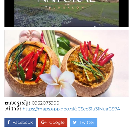
☎️លេខទូរស័ព្ទ៖​​ 0962073900
📌ផែនទី៖
https://maps.app.goo.gl/zC5cp31u31NuaG97A
Facebook
Google
Twitter