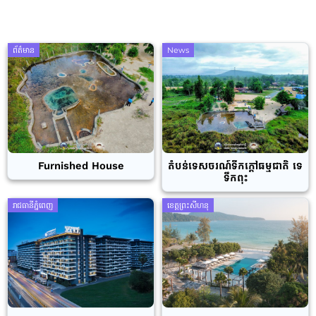
ព័ត៌មាន
News
Furnished House
តំបន់ទេសចរណ៍ទឹកក្តៅធម្មជាតិ ទេ
ទឹកពុះ
រាជធានីភ្នំពេញ
ខេត្តព្រះសីហនុ