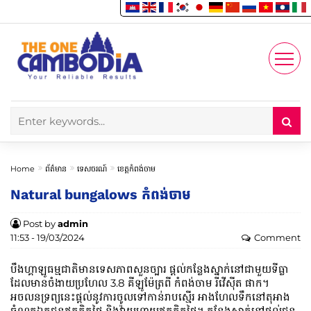
Enjoy
Account
Home
ព័ត៌មាន
ទេសចរណ៍
ខេត្តកំពង់ចាម
Natural bungalows កំពង់ចាម
Post by
admin
11:53 - 19/03/2024
Comment
បឹងហ្គាឡូធម្មជាតិមានទេសភាពសួនច្បារ ផ្តល់កន្លែងស្នាក់នៅជាមួយទីធ្លា
ដែលមានចំងាយប្រហែល 3.8 គីឡូម៉ែត្រពី កំពង់ចាម រីវើស៊ីត ផាក។
អចលនទ្រព្យនេះផ្តល់នូវការចូលទៅកាន់រាបស្មើរ អាងហែលទឹកនៅតុអាង
ចំណតឯកជនឥតគិតថ្លៃ និងវ៉ាយហ្វាយឥតគិតថ្លៃ។ កន្លែងស្នាក់នៅផ្តល់ជូន