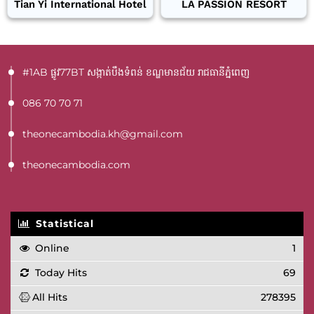
Tian Yi International Hotel
LA PASSION RESORT
#1AB ផ្លូវ77BT​ សង្កាត់បឹងទំពន់ ខណ្ឌមានជ័យ រាជធានីភ្នំពេញ
086 70 70 71
theonecambodia.kh@gmail.com
theonecambodia.com
Statistical
Online
1
Today Hits
69
All Hits
278395