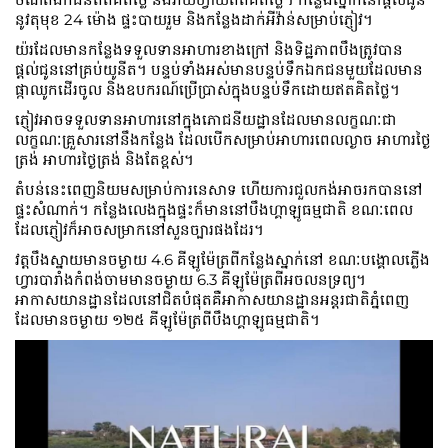
នូវតុមុខ 24 ម៉ោង ផ្ទះបាយរួម និងកន្លែងដាក់អីវ៉ាន់សម្រាប់ភ្ញៀវ។
យ៉រដែលមានកន្លែងទទួលទានអាហារខាងក្រៅ និងទិដ្ឋភាពបឹងត្រូវបាន
ផ្តល់ជូននៅគ្រប់យូនីត។ បន្ទប់ទាំងអស់មានបន្ទប់ទឹកឯកជនមួយដែលមាន
ផ្កាឈូកដើរចូល និងឧបករណ៍ប្រើប្រាស់ក្នុងបន្ទប់ទឹកដោយឥតគិតថ្លៃ។
ភ្ញៀវអាចទទួលទានអាហារនៅក្នុងភោជនីយដ្ឋានដែលមានលក្ខណៈជា
លក្ខណៈគ្រួសារនៅនឹងកន្លែង ដែលបើកសម្រាប់អាហារពេលល្ងាច អាហារថ្ងៃ
ត្រង់ អាហារថ្ងៃត្រង់ និងតែខ្ពស់។
តំបន់នេះពេញនិយមសម្រាប់ការនេសាទ ហើយការជួលកង់អាចរកបាននៅ
ផ្ទះសំណាក់។ កន្លែងលេងក្នុងផ្ទះក៏មាននៅបឹងហ្គាឡូធម្មជាតិ ខណៈពេល
ដែលភ្ញៀវក៏អាចសម្រាកនៅសួនច្បារផងដែរ។
វត្តបឹងស្នាយមានចម្ងាយ 4.6 គីឡូម៉ែត្រពីកន្លែងស្នាក់នៅ ខណៈបង្គោលភ្លើង
ហ្វារបារាំងកំពង់ចាមមានចម្ងាយ 6.3 គីឡូម៉ែត្រពីអចលនទ្រព្យ។
អាកាសយានដ្ឋានដែលនៅជិតបំផុតគឺអាកាសយានដ្ឋានអន្តរជាតិភ្នំពេញ
ដែលមានចម្ងាយ ១២៥ គីឡូម៉ែត្រពីបឹងហ្គាឡូធម្មជាតិ។