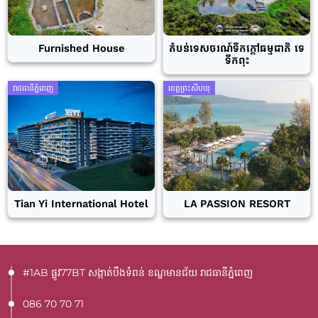
Furnished House
តំបន់ទេសចរណ៍ទឹកក្តៅធម្មជាតិ ទេ
ទឹកពុះ
រាជធានីភ្នំពេញ
ខេត្តព្រះសីហនុ
Tian Yi International Hotel
LA PASSION RESORT
#1AB ផ្លូវ77BT​ សង្កាត់បឹងទំពន់ ខណ្ឌមានជ័យ រាជធានីភ្នំពេញ
086 70 70 71