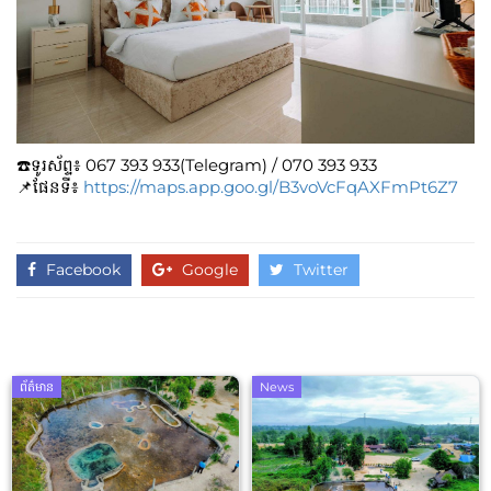
☎️ទូរស័ព្ទ៖​​ 067 393 933(Telegram) / 070 393 933
📌ផែនទី៖
https://maps.app.goo.gl/B3voVcFqAXFmPt6Z7
Facebook
Google
Twitter
ព័ត៌មាន
News