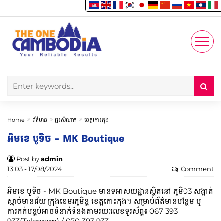
Enjoy
Account
Home
ព័ត៌មាន
ផ្ទះសំណាក់
ខេត្តកោះកុង
អិមខេ បូទិច - MK Boutique
Post by
admin
13:03 - 17/08/2024
Comment
អិមខេ បូទិច - MK Boutique មានទអាសយដ្ឋានស្ថិតនៅ ភូមិ03 សង្កាត់
ស្មាច់មានជ័យ ក្រុងខេមរភូមិន្ទ ខេត្តកោះកុង។​ សម្រាប់ព័ត៌មានបន្ថែម ឬ
ការកក់បន្ទប់អាចទំនាក់ទំនងតាមរយៈលេខទូរស័ព្ទ៖​​ 067 393
933(Telegram) / 070 393 933