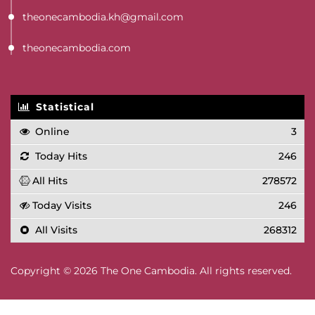
theonecambodia.kh@gmail.com
theonecambodia.com
Statistical
Online
3
Today Hits
246
All Hits
278572
Today Visits
246
All Visits
268312
Copyright © 2026 The One Cambodia. All rights reserved.